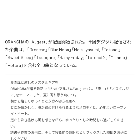
ORANCHAの「Augast」が配信開始された。今回デジタル配信され
た楽曲は、「Orancha」「Blue Moon」「Natsuyasumi」「Totonoi」
「Sweet Sleep」「Tasogare」「Rainy Friday」「Totonoi 2」「Minamo」
「Hotaru」を含む全10曲となっている。
夏の風と癒しのノスタルギアを

ORANCHAが贈る最新Lofi Beatsアルバム『August』は、「癒し」と「ノスタルジ
ア」をテーマにした、夏に寄り添う1枚です。

朝から始まりゆっくりと夕方へ導き夜風へ

どこか懐かしく、胸が締め付けられるようなメロディと、心地よいローファ
イ・ビート。

窓から吹き抜ける風を感じながら、ゆったりとした時間をお過ごしくださ
い。

読書や作業のお供に、そして寝る前のBGMなどリラックスした時間をお過ご
しください