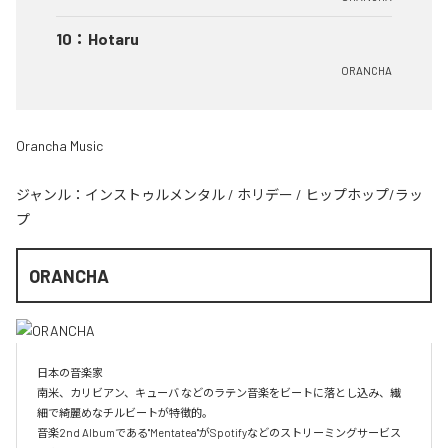
10
：
Hotaru
ORANCHA
Orancha Music
ジャンル：
インストゥルメンタル
/
ホリデー
/
ヒップホップ/ラッ
プ
ORANCHA
日本の音楽家

南米、カリビアン、キューバ などのラテン音楽をビートに落とし込み、繊
細で綺麗めなチルビートが特徴的。

音楽2nd Albumである"Mentatea"がSpotifyなどのストリーミングサービス