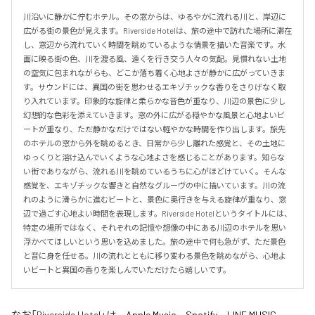
川沿いに静かに佇むホテル。その窓からは、ゆるやかに流れる川と、岸辺に
広がる街の景色が見えます。Riverside Hotelは、旅の途中で訪れた場所に滞在
し、窓辺から流れていく時間を眺めているような情景を描いた音楽です。水
面に映る街の色、川を渡る風、遠くを行き交う人々の気配。見慣れない土地
の空気に包まれながらも、どこか落ち着く心地よさが静かに広がっていきま
す。サウンドには、異国の街を思わせるエキゾチックな香りをさりげなく取
り入れています。印象的な旋律と柔らかな音色が重なり、川辺の景色に少し
幻想的な色彩を添えていきます。窓の外に広がる穏やかな風景と心地よいビ
ートが重なり、ただ静かなだけではない軽やかな時間を作り出します。旅先
のホテルの窓から外を眺めるとき、日常から少し離れた感覚と、その土地に
ゆっくりと溶け込んでいくような心地よさを感じることがあります。知らな
い街でありながら、流れる川を眺めているうちに心がほどけていく。そんな
感覚を、エキゾチックな響きと自然なグルーヴの中に描いています。川の流
れのように滑らかに進むビートと、景色に奥行きを与える旋律が重なり、窓
辺で過ごす心地よい時間を表現します。Riverside Hotelというタイトルには、
特定の場所ではなく、それぞれの記憶や想像の中にある川辺のホテルを思い
浮かべてほしいという思いを込めました。旅の途中で何も急がず、ただ景色
と音に身を任せる。川の流れとともに移り変わる景色を眺めながら、心地よ
いビートと異国の香りを楽しんでいただけたら嬉しいです。
なお「
Riverside Hotel
」は、
Apple Music
、
Spotify
、
LINE MUSIC
、