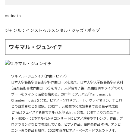
ostinato
ジャンル：
インストゥルメンタル
/
ジャズ
/
ポップ
ワキマル・ジュンイチ
ワキマル・ジュンイチ（作曲・ピアノ）

日本大学芸術学部音楽学科作曲コースを経て、日本大学大学院芸術学研究科
（音楽芸術専攻作曲コース）を修了。大学院修了後、楽曲提供やライブでのサ
ポートをメインに活動を始める。2011年 にアルバム「Piano music & 
Chamber music」を発表。ピアノ・ソロやフルート、ヴァイオリン、チェロ
との四重奏などを収録。2012年、元鼓童の和太鼓奏者である金子竜太郎 
と”feiz（フェイズ）”名義でアルバム「Rebirth」発表。2011年より邦楽ユニッ
ト・HIDE×HIDEのアルバムやコンサートにピアノ演奏やアレンジ、作曲、プ
ログラミングなどで参加している。ピアノ作品、室内楽作品 の他、アンビ
エント系の作品も制作、2023年現在ピアノ・ベース・ドラムのトリオ、