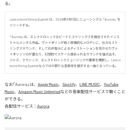
る。
Less is more String Quartet は、2026年8月7日にニューシングル 『Aurora』 を
リリースする。

『Aurora』は、エレクトロニックなビートとストリングスを融合させたインス
トゥルメンタル作品。ヴァイオリンが紡ぐ叙情的なメロディに、壮大なスト
リングスサウンド、そして石井智大によるディストーションを効かせたヴァ
イオリンソロが重なり、幻想的でスケール感あふれるサウンドを描き出す。
ジャズ、クラシック、エレクトロニックミュージックの要素を横断し、Less is 
more String Quartetならではの新たな音楽性を提示する一曲となっている。
なお「
Aurora
」は、
Apple Music
、
Spotify
、
LINE MUSIC
、
YouTube
Music
、
Amazon Music Unlimited
などの音楽配信サービスで聴くこと
ができる。
各配信サービス：
Aurora