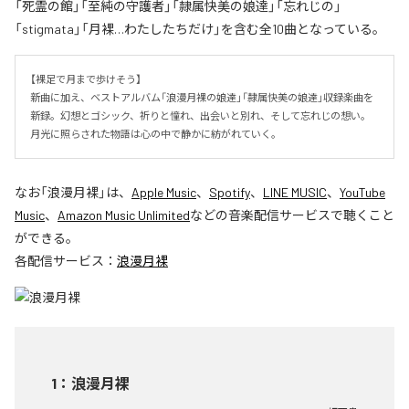
「死霊の館」「至純の守護者」「隷属快美の娘達」「忘れじの」
「stigmata」「月裸…わたしたちだけ」を含む全10曲となっている。
【裸足で月まで歩けそう】

新曲に加え、ベストアルバム「浪漫月裸の娘達」「隷属快美の娘達」収録楽曲を
新録。幻想とゴシック、祈りと憧れ、出会いと別れ、そして忘れじの想い。
月光に照らされた物語は心の中で静かに紡がれていく。
なお「
浪漫月裸
」は、
Apple Music
、
Spotify
、
LINE MUSIC
、
YouTube
Music
、
Amazon Music Unlimited
などの音楽配信サービスで聴くこと
ができる。
各配信サービス：
浪漫月裸
1
：
浪漫月裸