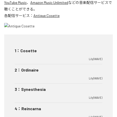
YouTube Music
、
Amazon Music Unlimited
などの音楽配信サービスで
聴くことができる。
各配信サービス：
Antique Cosette
1
：
Cosette
Lily(WAVE)
2
：
Ordinaire
Lily(WAVE)
3
：
Synesthesia
Lily(WAVE)
4
：
Reincarna
Lily(WAVE)