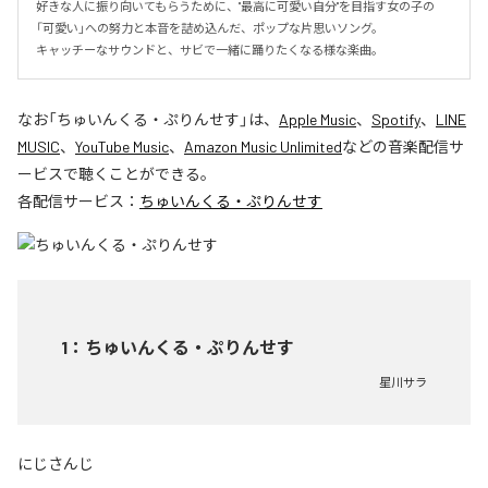
好きな人に振り向いてもらうために、"最高に可愛い自分"を目指す女の子の
「可愛い」への努力と本音を詰め込んだ、ポップな片思いソング。

キャッチーなサウンドと、サビで一緒に踊りたくなる様な楽曲。
なお「
ちゅいんくる・ぷりんせす
」は、
Apple Music
、
Spotify
、
LINE
MUSIC
、
YouTube Music
、
Amazon Music Unlimited
などの音楽配信サ
ービスで聴くことができる。
各配信サービス：
ちゅいんくる・ぷりんせす
1
：
ちゅいんくる・ぷりんせす
星川サラ
にじさんじ