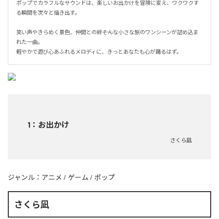
ポップでカラフルなサウンドは、楽しいお出かけを冒険に変え、ワクワクす
る瞬間を次々と描き出す。

笑い声やきらめく景色、仲間との絆――そんな小さな旅のワンシーンが詰め込ま
れた一曲。

軽やかで遊び心あふれるメロディに、きっとあなたも心が踊るはず。
1
：
お出かけ
さくら凪
ジャンル：
アニメ
/
ゲーム
/
ポップ
さくら凪