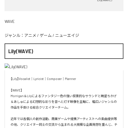
WAVE
ジャンル：
アニメ
/
ゲーム
/
ニューエイジ
Lily(WAVE)
【Lily】Vocalist｜Lyricist｜Composer｜Planner

【WAVE】

Morrigan＆Lilyによるファンタジー色の強い叙景的なサウンドと暁星ちかげ
＆あしゅによる幻想的な彩りを音へと灯す映像を主軸に、幅広いジャンルの
作品を手掛ける総合クリエイターチーム。

近年では各個人の創作活動、商業ゲームや提携アーティストへの楽曲提供等
の他、クリエイター同士の交流から生まれる大規模な企画発想を重んじ、チ