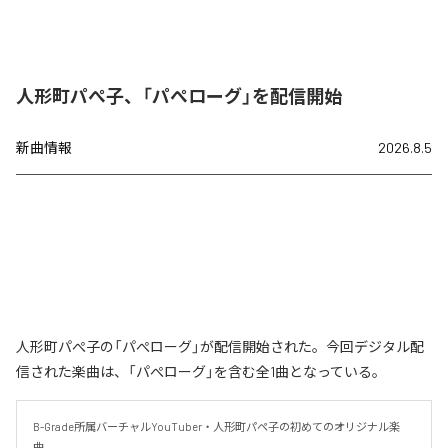
人形町パぺ子、「パぺローグ」を配信開始
新曲情報
2026.8.5
人形町パぺ子の「パぺローグ」が配信開始された。今回デジタル配
信された楽曲は、「パぺローグ」を含む全1曲となっている。
B-Grade所属バーチャルYouTuber・人形町パペ子の初めてのオリジナル楽
曲。
