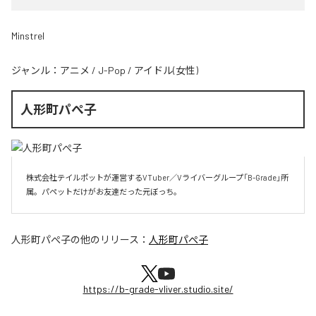
Minstrel
ジャンル：
アニメ
/
J-Pop
/
アイドル(女性)
人形町パぺ子
株式会社テイルポットが運営するVTuber／Vライバーグループ「B-Grade」所
属。パペットだけがお友達だった元ぼっち。
人形町パぺ子
の他のリリース：
人形町パぺ子
https://b-grade-vliver.studio.site/