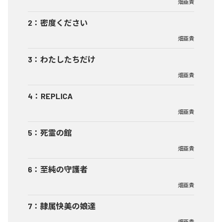
畑亜貴
2
：
密度ください
畑亜貴
3
：
わたしたちだけ
畑亜貴
4
：
REPLICA
畑亜貴
5
：
死霊の館
畑亜貴
6
：
至純の守護者
畑亜貴
7
：
隷属快美の娘達
畑亜貴