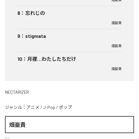
8
：
忘れじの
畑亜貴
9
：
stigmata
畑亜貴
10
：
月裸…わたしたちだけ
畑亜貴
NECTARIZER
ジャンル：
アニメ
/
J-Pop
/
ポップ
畑亜貴