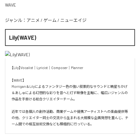
WAVE
ジャンル：
アニメ
/
ゲーム
/
ニューエイジ
Lily(WAVE)
【Lily】Vocalist｜Lyricist｜Composer｜Planner

【WAVE】

Morrigan＆Lilyによるファンタジー色の強い叙景的なサウンドと暁星ちかげ
＆あしゅによる幻想的な彩りを音へと灯す映像を主軸に、幅広いジャンルの
作品を手掛ける総合クリエイターチーム。

近年では各個人の創作活動、商業ゲームや提携アーティストへの楽曲提供等
の他、クリエイター同士の交流から生まれる大規模な企画発想を重んじ、チ
ーム間での相互技術交換なども積極的に行っている。