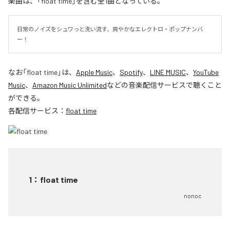
楽曲は、「float time」を含む全1曲となっている。
日常のノイズをシュワっと洗い流す、爽やかなエレクトロ・ポップナンバ
ー！
なお「
float time
」は、
Apple Music
、
Spotify
、
LINE MUSIC
、
YouTube
Music
、
Amazon Music Unlimited
などの音楽配信サービスで聴くこと
ができる。
各配信サービス：
float time
1
：
float time
nonoc