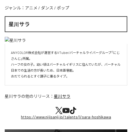
ジャンル：
アニメ
/
ダンス
/
ポップ
星川サラ
ANYCOLOR株式会社が運営するVTuber/バーチャルライバーグループ「にじ
さんじ」所属。

ハーフの女の子。幼い頃はバーチャルイギリスに住んでいたが、バーチャル
日本での生活の方が長いため、日本語堪能。

おだてられるとすぐ調子に乗るタイプ。
星川サラ
の他のリリース：
星川サラ
https://www.nijisanji.jp/talents/l/sara-hoshikawa