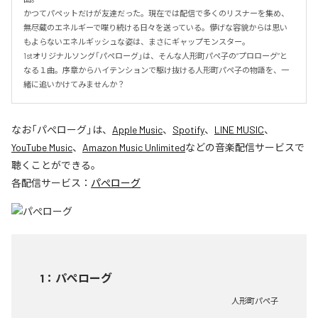
かつてパペットだけが友達だった。現在では配信で多くのリスナーを集め、
無尽蔵のエネルギーで喋り続ける日々を送っている。儚げな容貌からは思い
もよらないエネルギッシュな姿は、まさにギャップモンスター。

1stオリジナルソング「パペローグ」は、そんな人形町パペ子の“プロローグ”と
なる１曲。序章からハイテンションで駆け抜ける人形町パペ子の物語を、一
緒に追いかけてみませんか？
なお「
パぺローグ
」は、
Apple Music
、
Spotify
、
LINE MUSIC
、
YouTube Music
、
Amazon Music Unlimited
などの音楽配信サービスで
聴くことができる。
各配信サービス：
パぺローグ
1
：
パぺローグ
人形町パぺ子