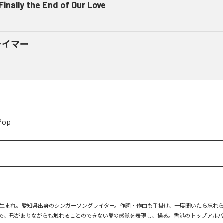
 Finally the End of Our Love
ライマー
Pop
月26日生まれ。愛知県出身のシンガーソングライター。作詞・作曲も手掛け、一度聞いたら忘れ
で、形がありながらも触れることのできない愛の感覚を表現し、操る。香港のトップアルバ