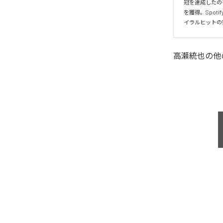
冠を達成したの
を獲得。Spo
イラルヒットの
高瀬統也
の他