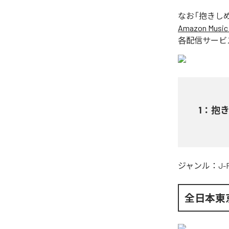
なお「
抱きしめたい
Amazon Music 
各配信サービ
1
：
抱きし
ジャンル：
J-
全日本東