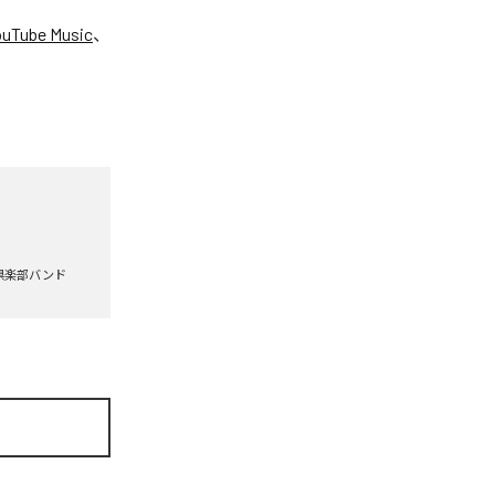
ouTube Music
、
倶楽部バンド