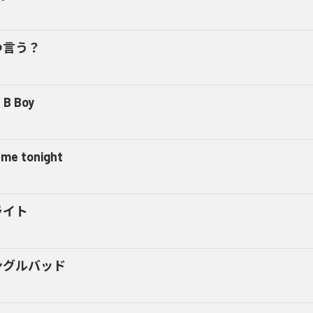
つ言う？
 B Boy
l me tonight
ライト
ングルバッド