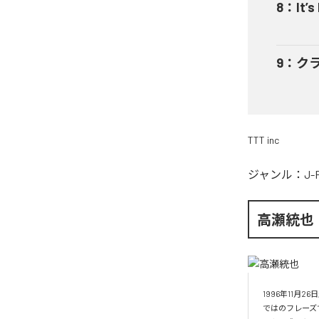
8
：
It’s
9
：
ク
TTT inc
ジャンル：
J-
高瀬統也
1996年11
ではのフレーズ