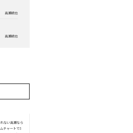
高瀬統也
高瀬統也
られない高瀬なら
ムチャートで3