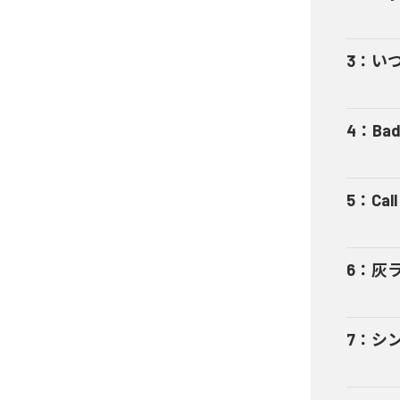
3
：
い
4
：
Bad
5
：
Cal
6
：
灰
7
：
シ