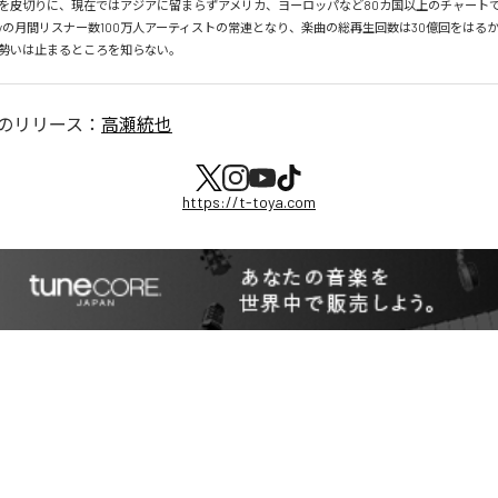
を皮切りに、現在ではアジアに留まらずアメリカ、ヨーロッパなど80カ国以上のチャートで
tifyの月間リスナー数100万人アーティストの常連となり、楽曲の総再生回数は30億回をはる
勢いは止まるところを知らない。
のリリース：
高瀬統也
https://t-toya.com