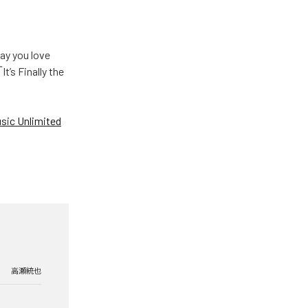
u love
Finally the
ic Unlimited
高瀬統也