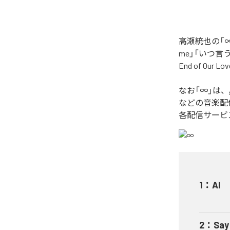
高瀬統也の「∞
me」「いつ言う？」
End of O
なお「
∞
」は、
などの音楽配
各配信サービ
1
：
AI
2
：
Say