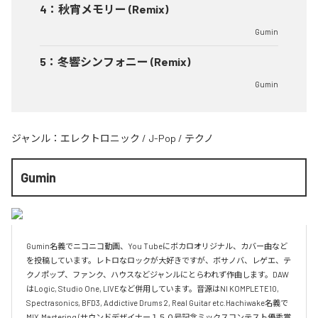
4
：
秋宵メモリー (Remix)
Gumin
5
：
冬響シンフォニー (Remix)
Gumin
ジャンル：
エレクトロニック
/
J-Pop
/
テクノ
Gumin
Gumin名義でニコニコ動画、You Tubeにボカロオリジナル、カバー曲など
を投稿しています。レトロなロックが大好きですが、ボサノバ、レゲエ、テ
クノポップ、ファンク、ハウスなどジャンルにとらわれず作曲します。DAW
はLogic, Studio One, LIVEなど併用しています。音源はNI KOMPLETE10, 
Spectrasonics, BFD3, Addictive Drums 2, Real Guitar etc.Hachiwake名義で
MIX,Mastering (サウンドデザイナー１５０号記念ミックスコンテスト優秀賞