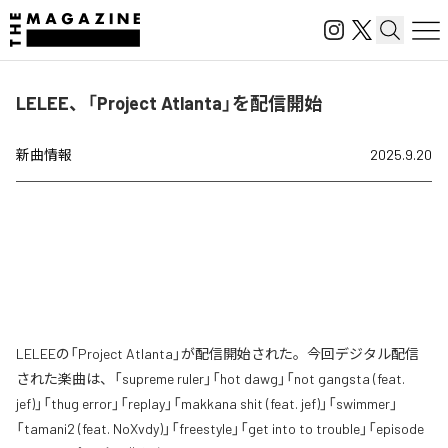
LELEE、「Project Atlanta」を配信開始
新曲情報
2025.9.20
LELEEの「Project Atlanta」が配信開始された。今回デジタル配信
された楽曲は、「supreme ruler」「hot dawg」「not gangsta (feat.
jef)」「thug error」「replay」「makkana shit (feat. jef)」「swimmer」
「tamani2 (feat. NoXvdy)」「freestyle」「get into to trouble」「episode