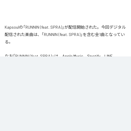
Kapsoulの「RUNNIN (feat. SPRA)」が配信開始された。今回デジタル
配信された楽曲は、「RUNNIN (feat. SPRA)」を含む全1曲となってい
る。
なお「
RUNNIN (feat. SPRA)
」は、
Apple Music
、
Spotify
、
LINE
MUSIC
、
YouTube Music
、
Amazon Music Unlimited
などの音楽配信サ
ービスで聴くことができる。
各配信サービス：
RUNNIN (feat. SPRA)
1
：
RUNNIN (feat. SPRA)
Kapsoul