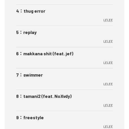
4
：
thug error
LELEE
5
：
replay
LELEE
6
：
makkana shit (feat. jef)
LELEE
7
：
swimmer
LELEE
8
：
tamani2 (feat. NoXvdy)
LELEE
9
：
freestyle
LELEE