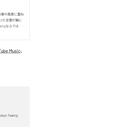
る青春の風景に重ね
った言葉が胸に
angならでは
Tube Music
、
okyo Twang