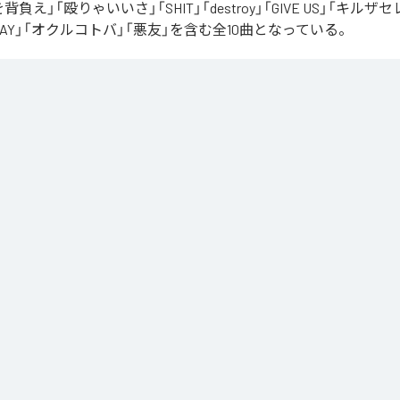
罪を背負え」「殴りゃいいさ」「SHIT」「destroy」「GIVE US」「キルザ
 AWAY」「オクルコトバ」「悪友」を含む全10曲となっている。
コトバ
」は、
Apple Music
、
Spotify
、
LINE MUSIC
、
YouTube Music
d
などの音楽配信サービスで聴くことができる。
ス：
オクルコトバ
ano
を背負え
りゃいいさ