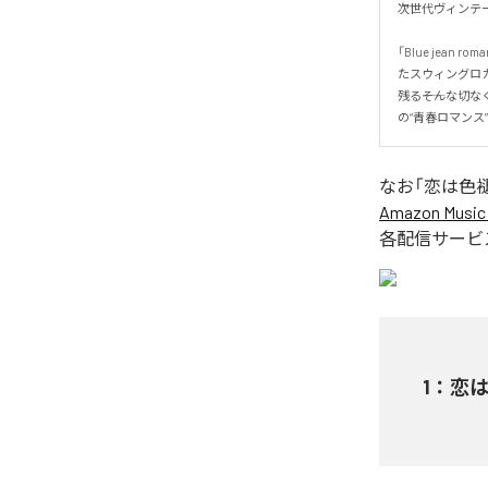
次世代ヴィンテージ
「Blue je
たスウィングロ
残る――そんな切
の“青春ロマンス
なお「
恋は色褪せ
Amazon Music 
各配信サービ
1
：
恋は