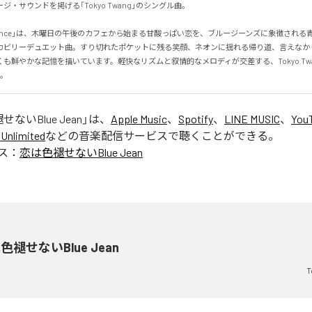
・サウンドを掲げる「Tokyo Twang」のシングル曲。

an romance」は、木曜日の午後のカフェから始まる甘酸っぱい恋を、ブルージーンズに象徴され
カビリーデュエット曲。すり切れたポケットに残る笑顔、ネオンに揺れる帰り道、言えなか
なくも鮮やかな記憶を描いています。軽快なリズムと叙情的なメロディが交差する、Tokyo Tw
”。
ないBlue Jean
」は、
Apple Music
、
Spotify
、
LINE MUSIC
、
You
Unlimited
などの音楽配信サービスで聴くことができる。
ス：
恋は色褪せないBlue Jean
色褪せないBlue Jean
T