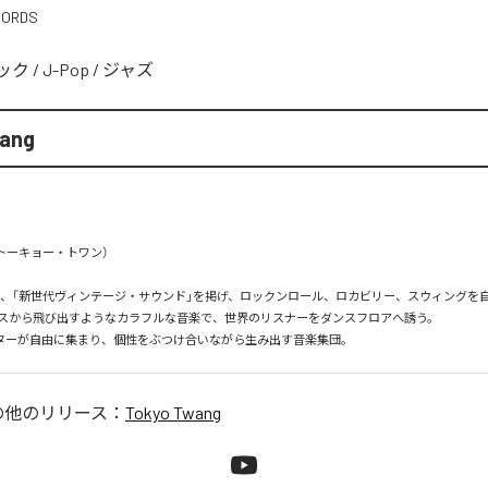
CORDS
ック
/
J-Pop
/
ジャズ
ang
g（トーキョー・トワン）

angは、「新世代ヴィンテージ・サウンド」を掲げ、ロックンロール、ロカビリー、スウィングを自
スから飛び出すようなカラフルな音楽で、世界のリスナーをダンスフロアへ誘う。

ターが自由に集まり、個性をぶつけ合いながら生み出す音楽集団。
の他のリリース：
Tokyo Twang