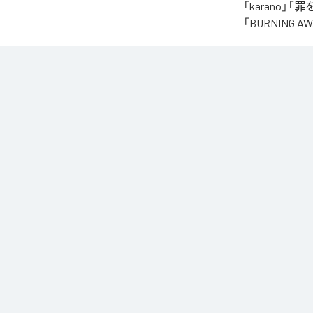
「karano」「
「BURNING
なお「
オクル
Music Unlimite
各配信サービ
1
：
kar
2
：
罪
3
：
殴