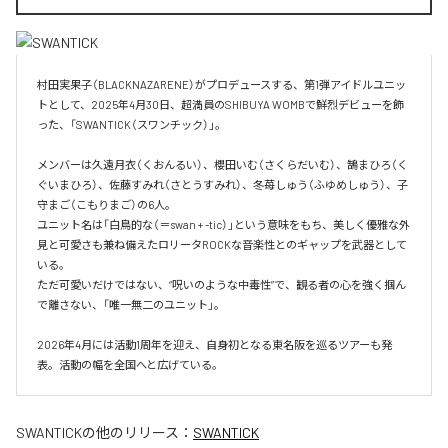
村田実果子（BLACKNAZARENE）がプロデュースする、第1弾アイドルユニッ
トとして、2025年4月30日、超満員のSHIBUYA WOMBで鮮烈デビューを飾
った、「SWANTICK（スワンチック）」。

メンバーは久遠月衣（くおんるい）、櫻田いむ（さくらだいむ）、鵠まひろ（く
ぐいまひろ）、佐藤すみれ（さとうすみれ）、冬苺しゅう（ふゆめしゅう）、子
守まご（こもりまご）の6人。

ユニット名は「白鳥的な（＝swan + -tic）」という意味をもち、美しく優雅な外
見と可愛さも兼ね備えたロリータROCKな音楽性とのギャップを武器として
いる。

ただ可愛いだけではない、“呪いのような中毒性”で、観る者の心を強く掴ん
で離さない、「唯一無二のユニット」。

2026年4月には活動1周年を迎え、自身初となる東名阪を巡るツアーも発
表。活動の幅を全国へと広げている。
SWANTICK
の他のリリース：
SWANTICK