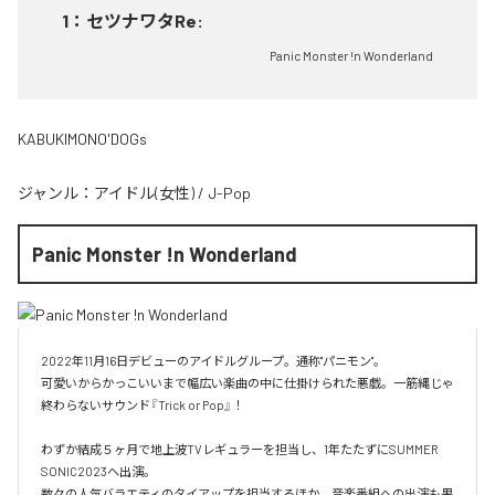
1
：
セツナワタRe:
Panic Monster !n Wonderland
KABUKIMONO'DOGs
ジャンル：
アイドル(女性)
/
J-Pop
Panic Monster !n Wonderland
2022年11月16日デビューのアイドルグループ。通称"パニモン"。

可愛いからかっこいいまで幅広い楽曲の中に仕掛けられた悪戯。一筋縄じゃ
終わらないサウンド『Trick or Pop』！

わずか結成５ヶ月で地上波TVレギュラーを担当し、1年たたずにSUMMER 
SONIC2023へ出演。

数々の人気バラエティのタイアップを担当するほか、音楽番組への出演も果