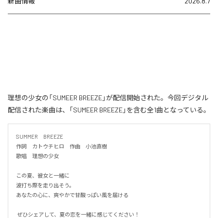
新曲情報
2026.8.7
理想の少女の「SUMEER BREEZE」が配信開始された。今回デジタル
配信された楽曲は、「SUMEER BREEZE」を含む全1曲となっている。
SUMMER　BREEZE

作詞　カトウチヒロ　作曲　小池直樹

歌唱　理想の少女

この夏、彼女と一緒に

波打ち際を走り出そう。

あなたの心に、爽やかで甘酸っぱい風を届ける

 ぜひシェアして、夏の恋を一緒に感じてください！
