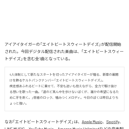
アイアイタイガーの「エイトビートスウィートデイズ」が配信開始
された。今回デジタル配信された楽曲は、「エイトビートスウィー
トデイズ」を含む全1曲となっている。
4人体制として新たなスタートを切ったアイアイタイガーが贈る、新章の幕開
けを飾るケルトパンクナンバー「エイトビートスウィートデイズ」。

疾走感あふれるビートに乗せて、不安も迷いも抱えながら、全力で駆け抜け
る想いを歌った一曲。「道のど真ん中を歩けないぼくが、誰かの希望になるた
めに牙を剥く。」弱者のロック、噛みつくメロディ。今日のぼくは昨日よりち
ょっと強い。
なお「
エイトビートスウィートデイズ
」は、
Apple Music
、
Spotify
、
LINE MUSIC
、
YouTube Music
、
Amazon Music Unlimited
などの音楽配