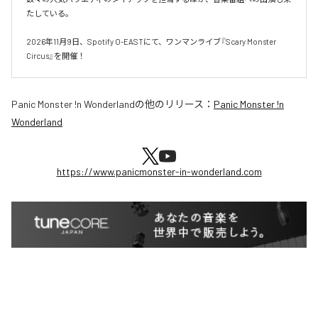
たしている。

2026年11月9日、Spotify O-EASTにて、ワンマンライブ『Scary Monster 
Circus』を開催！
Panic Monster !n Wonderland
の他のリリース：
Panic Monster !n
Wonderland
https://www.panicmonster-in-wonderland.com