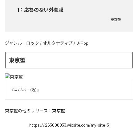
1
：
応答のない外套膜
東京蟹
ジャンル：
ロック
/
オルタナティブ
/
J-Pop
東京蟹
『ぶくぶく...（泡）』
東京蟹
の他のリリース：
東京蟹
https://253006033.wixsite.com/my-site-3