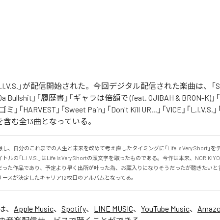
の「L.I.V.S.」が配信開始された。今回デジタル配信された楽曲は、「Sinn
 Da Bullshit」「履歴書」「ギャラは倍額で (feat. OJIBAH & BRON-K)」「
「ゴミ」「HARVEST」「Sweet Pain」「Don't Kill UR...」「VICE」「L.I
を含む全13曲となっている。
、自分のこれまでの人生と未来を改めて考え直したタイミングに「Life Is Very Short」
の「L.I.V.S.」はLife Is Very Shortの頭文字を取ったものである。今作は本来、NORIK
だった作品であり、予定より早く出所が叶った為、お蔵入りになりそうだったが聴きたいと
リースが決定したキャリア12枚目のアルバムとなってる。
」は、
Apple Music
、
Spotify
、
LINE MUSIC
、
YouTube Music
、
Amazo