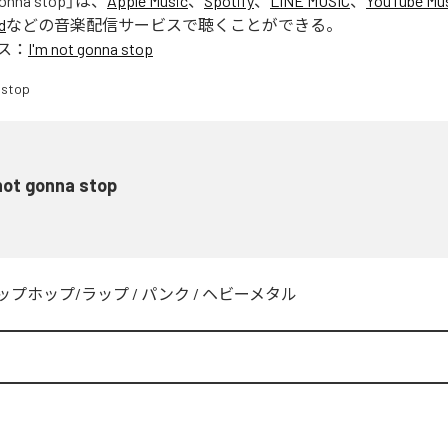
gonna stop
」は、
Apple Music
、
Spotify
、
LINE MUSIC
、
YouTube Mu
d
などの音楽配信サービスで聴くことができる。
ス：
I'm not gonna stop
not gonna stop
ップホップ/ラップ
/
パンク
/
ヘビーメタル