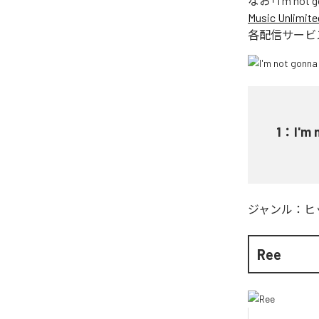
なお「
I'm not 
Music Unlimite
各配信サービ
1
：
I'm 
ジャンル：
ヒ
Ree