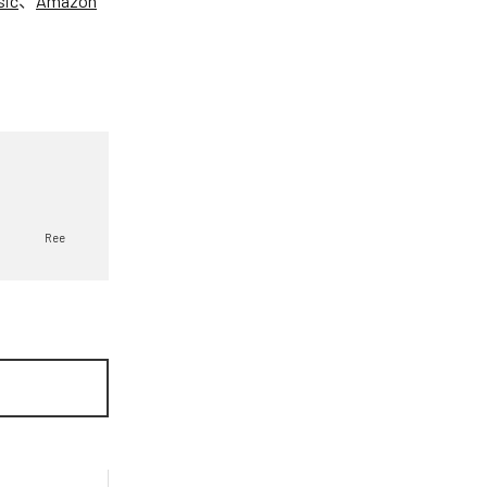
sic
、
Amazon
Ree