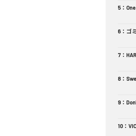
5
：
One
6
：
ゴ
7
：
HA
8
：
Swe
9
：
Don'
10
：
VI