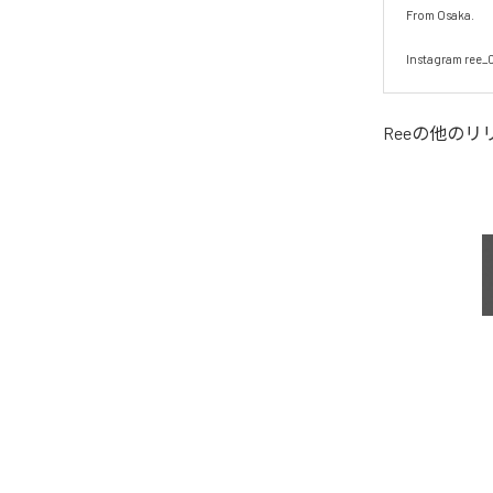
From Osaka.

Instagram ree_0
Ree
の他のリ