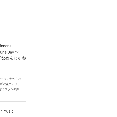
er's
One Day ～
.V.S.」「なめんじゃね
をテーマに制作され
IYOが収監中にリリ
言うファンの声
n Music