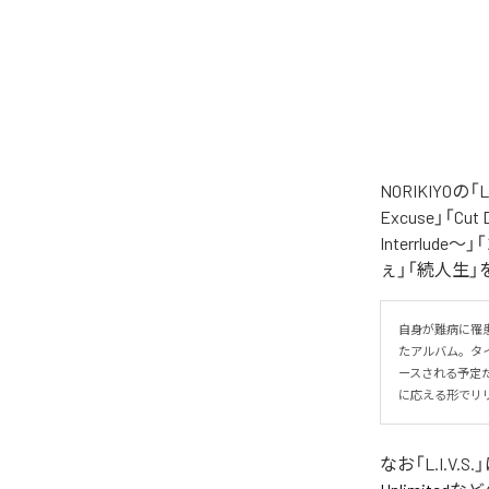
NORIKIYO
Excuse」「Cut
Interrlude～」
ぇ」「続人生」
自身が難病に罹患し
たアルバム。タイトル
ースされる予定
に応える形でリ
なお「
L.I.V.S.