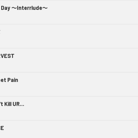
 Day ～Interrlude～
ミ
RVEST
et Pain
t Kill UR...
CE