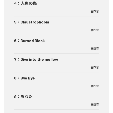
4
：
人魚の傷
春四音
5
：
Claustrophobia
春四音
6
：
Burned Black
春四音
7
：
Dive into the mellow
春四音
8
：
Bye Bye
春四音
9
：
あなた
春四音