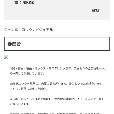
10
：
NIKKE
春四音
ジャンル：
ロック
/
ビジュアル
春四音
作詞・作曲・編曲・ミックス・マスタリングまで、楽曲制作の全工程を一人
で一貫して手掛けています。

90年代ロックを基盤に、内面の揺らぎや痛み、喪失といった感情を、美し
さとして昇華した楽曲を制作。

自らボーカルとして作品を体現し、世界観の構築からリリースまでを一貫し
て担っています。
