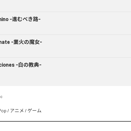
mino -進むべき路-
anate -業火の魔女-
aciones -白の教典-
ic
Pop
/
アニメ
/
ゲーム