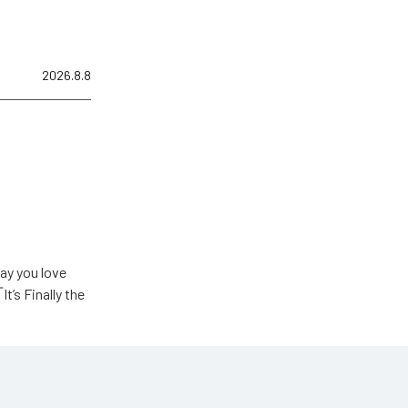
2026.8.8
u love
Finally the
ic Unlimited