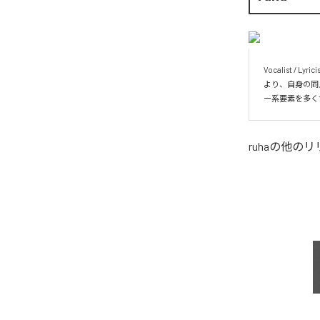
Vocalist /
より、自身の同人
ー系要素を多く
ruha
の他のリ