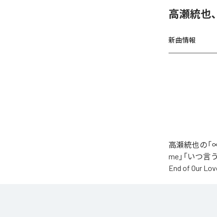
高瀬統也
新曲情報
高瀬統也の「∞
me」「いつ言う？」
End of O
なお「
∞
」は、
などの音楽配
各配信サービ