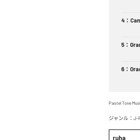
4
：
Ca
5
：
Gr
6
：
Or
Pastel Tone Mus
ジャンル：
J-
ruha