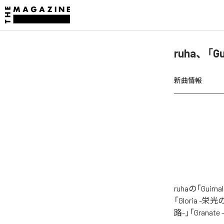
ruha、「
新曲情報
ruhaの「G
「Gloria -栄
路-」「Grana