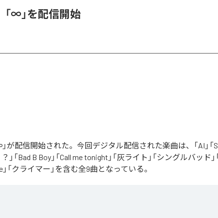
、「∞」を配信開始
」が配信開始された。今回デジタル配信された楽曲は、「AI」「Say yo
「Bad B Boy」「Call me tonight」「灰ライト」「シングルバッド」「It’s 
ur Love」「クライマー」を含む全9曲となっている。
Apple Music
、
Spotify
、
LINE MUSIC
、
YouTube Music
、
Amazon Mus
信サービスで聴くことができる。
ス：
∞