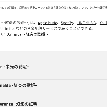
el Tone Music)が贈る、幻想的な多重コーラス＆架空言語を交えて織り成す、ファンタジー物語
alda 〜紅炎の歌姫〜
」は、
Apple Music
、
Spotify
、
LINE MUSIC
、
YouT
Unlimited
などの音楽配信サービスで聴くことができる。
ス：
Guirnalda 〜紅炎の歌姫〜
ria -栄光の花冠-
irnalda -紅炎の歌姫-
peranza -灯影の証明-