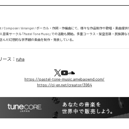
 Lyricist / Composer / Arranger / ボーカル・作詞・作編曲にて、様々な作品制作や歌唱・楽曲
音楽サークル『Pastel Tone Music』での活動も開始。多重コーラス・架空言語・民族調
含んだ幻想的な世界観の楽曲を制作・発表している。
リース：
ruha
https://pastel-tone-music.amebaownd.com/
https://ci-en.net/creator/3964