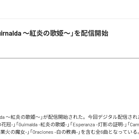
Guirnalda 〜紅炎の歌姫〜」を配信開始
uirnalda 〜紅炎の歌姫〜」が配信開始された。今回デジタル配信さ
光の花冠-」「Guirnalda -紅炎の歌姫-」「Esperanza -灯影の証明-」「Ca
te -業火の魔女-」「Oraciones -白の教典-」を含む全6曲となってい