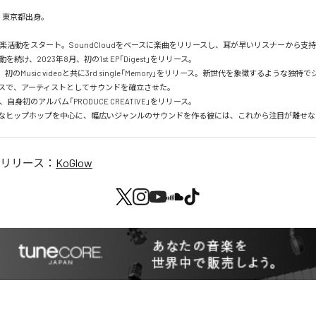
、東京都出身。

、音楽活動をスタート。SoundCloudをベースに楽曲をリリースし、耳が早いリスナーから支
続け、2023年8月、初の1st EP「Digest」をリリース。

、初のMusic videoと共に3rd single「Memory」をリリース。新世代を象徴するような独
スで、アーティストとしてサウンドを確立させた。

、自身初のアルバム「PRODUCE CREATIVE」をリリース。

なヒップホップを中心に、幅広いジャンルのサウンドを作る彼には、これから注目が離せな
リリース：
KoGlow