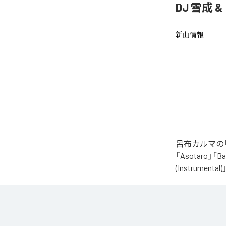
DJ 雪成
新曲情報
呂布カルマの「
「Asotaro」「Bak
(Instrume
なお「
財産
」
Unlimited
など
各配信サービ