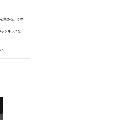
持を集める。その
特でジャンルレスな
い。