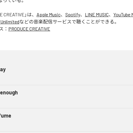
となっている。
E CREATIVE
」は、
Apple Music
、
Spotify
、
LINE MUSIC
、
YouTube 
Unlimited
などの音楽配信サービスで聴くことができる。
ス：
PRODUCE CREATIVE
ray
 enough
fume