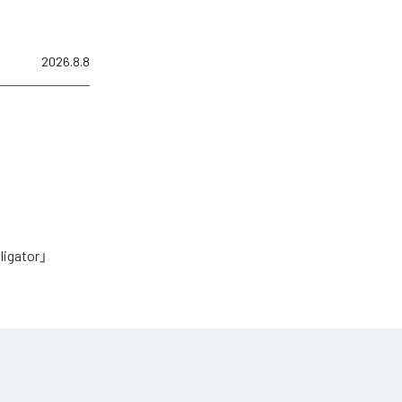
2026.8.8
tor」
Music