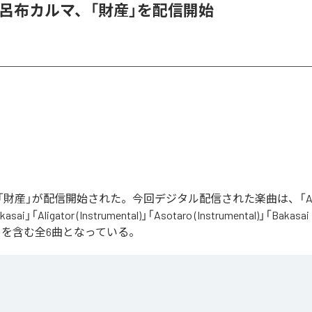
 & 呂布カルマ、「財産」を配信開始
財産」が配信開始された。今回デジタル配信された楽曲は、「Aliga
asai」「Aligator (Instrumental)」「Asotaro (Instrumental)」「Bakasai
ntal)」を含む全6曲となっている。
は、
Apple Music
、
Spotify
、
LINE MUSIC
、
YouTube Music
、
Amazon 
の音楽配信サービスで聴くことができる。
ス：
財産