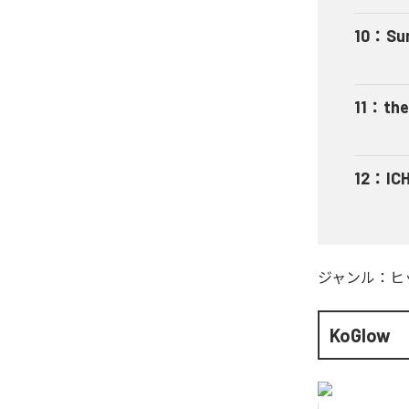
10
：
Su
11
：
the
12
：
ICH
ジャンル：
ヒ
KoGlow