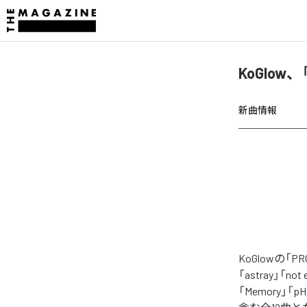
KoGlow、
新曲情報
KoGlowの「
「astray」「not 
「Memory」「pH」