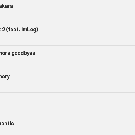
akara
 2 (feat. imLog)
more goodbyes
ory
antic