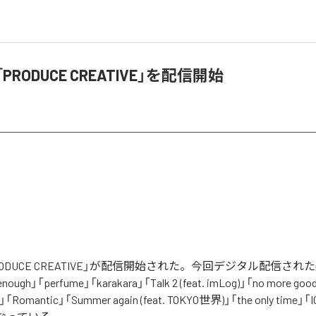
「PRODUCE CREATIVE」を配信開始
PRODUCE CREATIVE」が配信開始された。今回デジタル配信さ
enough」「perfume」「karakara」「Talk 2 (feat. imLog)」「no more goo
「Romantic」「Summer again (feat. TOKYO世界)」「the only time」「