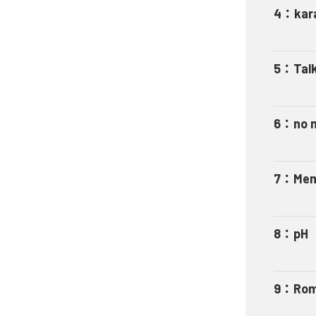
4
：
kar
5
：
Talk
6
：
no 
7
：
Mem
8
：
pH
9
：
Rom