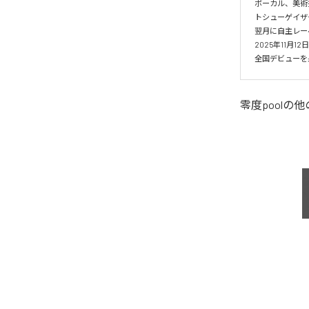
ボーカル、美術
トシューゲイザー
翌月に自主レーベル
2025年11月1
全国デビューを果
零度pool
の他