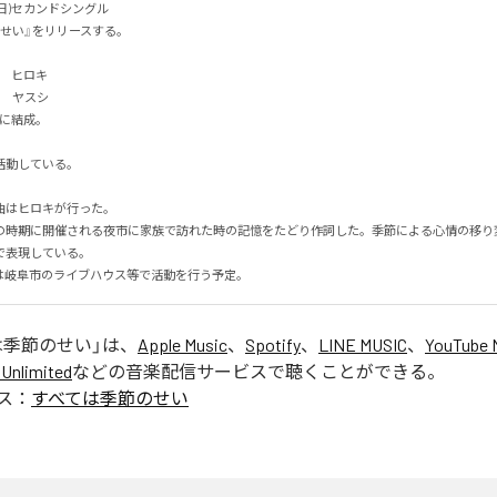
日)セカンドシングル

せい』をリリースする。

　ヒロキ

　ヤスシ

に結成。

している。

はヒロキが行った。

の時期に開催される夜市に家族で訪れた時の記憶をたどり作詞した。季節による心情の移り
表現している。

は岐阜市のライブハウス等で活動を行う予定。
は季節のせい
」は、
Apple Music
、
Spotify
、
LINE MUSIC
、
YouTube 
Unlimited
などの音楽配信サービスで聴くことができる。
ス：
すべては季節のせい