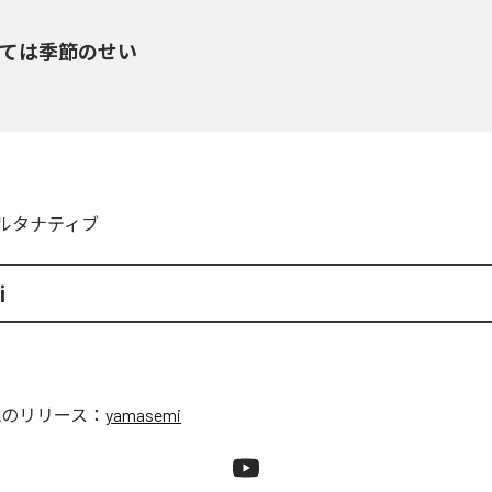
べては季節のせい
ルタナティブ
i
他のリリース：
yamasemi