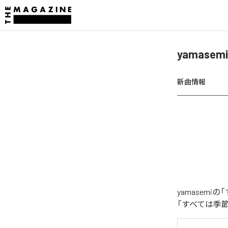
yamas
新曲情報
yamase
「すべては季