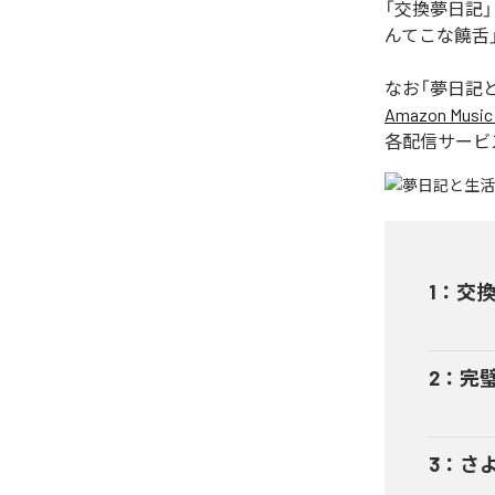
「交換夢日記
んてこな饒舌
なお「
夢日記
Amazon Music 
各配信サービ
1
：
交
2
：
完
3
：
さ