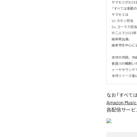
ヤマセミが8/31(
『すべては季節の
ヤマセミは

Vo.カホン担当　
Gu.コーラス担当
の二人で2025年
岐阜県出身。

岐阜市を中心に活動
本作の作詞、作曲
長良川の鵜飼い
ィーやサウンドで
本作リリース後
なお「
すべて
Amazon Music 
各配信サービ