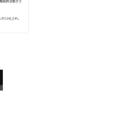
る無政府状態ポス
い』がCD化され、