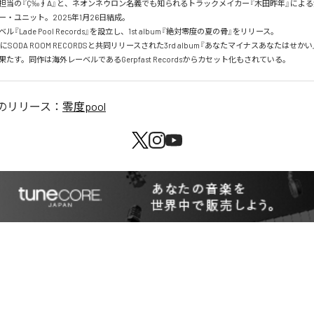
担当の『Ç‰∮Å』と、ネオンネウロン名義でも知られるトラックメイカー『木田昨年』によ
・ユニット。2025年1月26日結成。

『Lade Pool Records』を設立し、1st album『絶対零度の夏の骨』をリリース。

2日にSODA ROOM RECORDSと共同リリースされた3rd album『あなたマイナスあなたはせか
たす。同作は海外レーベルであるGerpfast Recordsからカセット化もされている。
のリリース：
零度pool