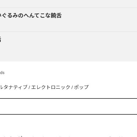
いぐるみのへんてこな饒舌
話
rds
ルタナティブ
/
エレクトロニック
/
ポップ