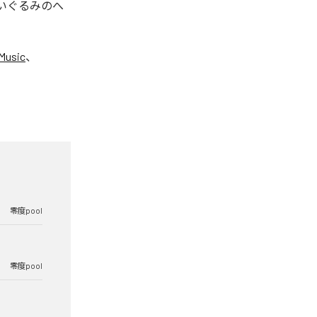
ぬいぐるみのへ
Music
、
零度pool
零度pool