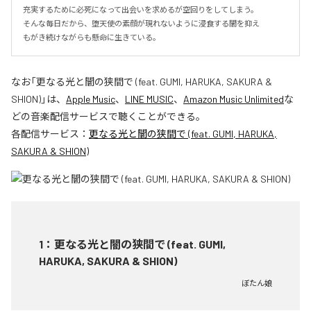
充実するために必死になって出会いを求めるが空回りをしてしまう。

そんな毎日だから、堕天使の素顔が現れないように浸食する闇を抑え

もがき続けながらも懸命に生きている。
なお「
更なる光と闇の狭間で (feat. GUMI, HARUKA, SAKURA &
SHION)
」は、
Apple Music
、
LINE MUSIC
、
Amazon Music Unlimited
な
どの音楽配信サービスで聴くことができる。
各配信サービス：
更なる光と闇の狭間で (feat. GUMI, HARUKA,
SAKURA & SHION)
1
：
更なる光と闇の狭間で (feat. GUMI,
HARUKA, SAKURA & SHION)
ぼたん娘