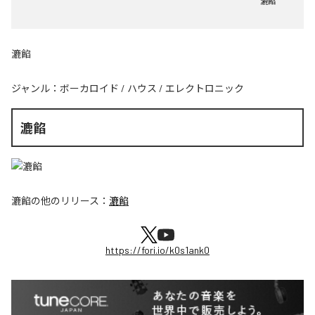
漉餡
漉餡
ジャンル：
ボーカロイド
/
ハウス
/
エレクトロニック
漉餡
漉餡
の他のリリース：
漉餡
https://fori.io/k0s1ank0