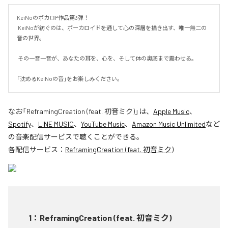
KeiNoのボカロP作品第3弾！

 KeiNoが紡ぐのは、ボーカロイドを通して心の深層を描き出す、唯一無二の
音の世界。

 その一音一音が、あなたの耳を、心を、そして体の奥底まで震わせる。 

「沈めるKeiNoの音」をお楽しみください。
なお「
ReframingCreation (feat. 初音ミク)
」は、
Apple Music
、
Spotify
、
LINE MUSIC
、
YouTube Music
、
Amazon Music Unlimited
など
の音楽配信サービスで聴くことができる。
各配信サービス：
ReframingCreation (feat. 初音ミク)
1
：
ReframingCreation (feat. 初音ミク)