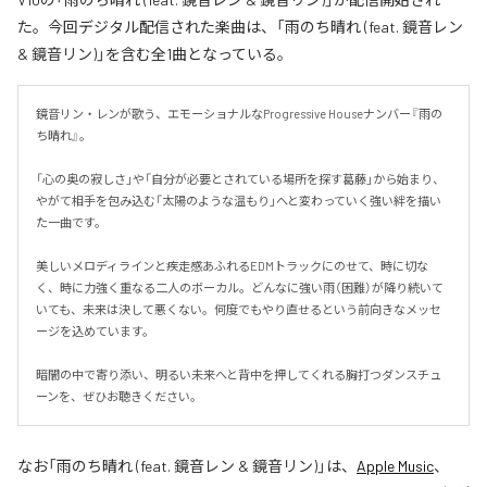
た。今回デジタル配信された楽曲は、「雨のち晴れ (feat. 鏡音レン
& 鏡音リン)」を含む全1曲となっている。
鏡音リン・レンが歌う、エモーショナルなProgressive Houseナンバー『雨の
ち晴れ』。

「心の奥の寂しさ」や「自分が必要とされている場所を探す葛藤」から始まり、
やがて相手を包み込む「太陽のような温もり」へと変わっていく強い絆を描い
た一曲です。

美しいメロディラインと疾走感あふれるEDMトラックにのせて、時に切な
く、時に力強く重なる二人のボーカル。どんなに強い雨（困難）が降り続いて
いても、未来は決して悪くない。何度でもやり直せるという前向きなメッセ
ージを込めています。

暗闇の中で寄り添い、明るい未来へと背中を押してくれる胸打つダンスチュ
ーンを、ぜひお聴きください。
なお「
雨のち晴れ (feat. 鏡音レン & 鏡音リン)
」は、
Apple Music
、