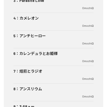
3
：
Parasite Love
OmochiΩ
4
：
カメレオン
OmochiΩ
5
：
アンチヒーロー
OmochiΩ
6
：
カレンデュラとお姫様
OmochiΩ
7
：
焙煎とラジオ
OmochiΩ
8
：
アンスリウム
OmochiΩ
9
：
3:58 a.m.