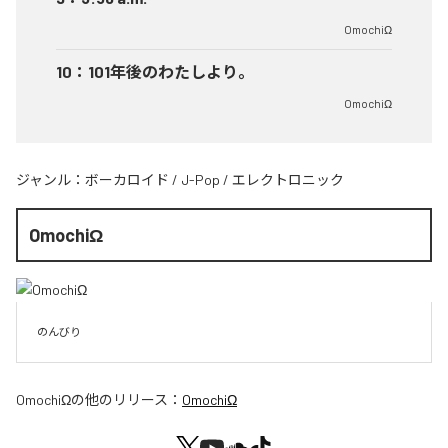
OmochiΩ
10
：
101年後のわたしより。
OmochiΩ
ジャンル：
ボーカロイド
/
J-Pop
/
エレクトロニック
OmochiΩ
のんびり
OmochiΩ
の他のリリース：
OmochiΩ