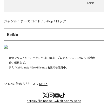
KeiNo
ジャンル：
ボーカロイド
/
J-Pop
/
ロック
KeiNo
音楽クリエイター。 作詞、作曲、編曲、プロデュース、ボカロP、映像制
作、編集など。

また『KeiNoInst』『Eseki Keino』名義でも活躍中。
KeiNo
の他のリリース：
KeiNo
https://keinoeseki.wixsite.com/keino