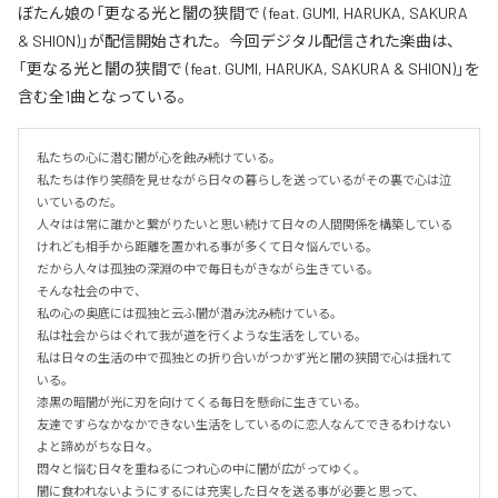
ぼたん娘の「更なる光と闇の狭間で (feat. GUMI, HARUKA, SAKURA
& SHION)」が配信開始された。今回デジタル配信された楽曲は、
「更なる光と闇の狭間で (feat. GUMI, HARUKA, SAKURA & SHION)」を
含む全1曲となっている。
私たちの心に潜む闇が心を蝕み続けている。

私たちは作り笑顔を見せながら日々の暮らしを送っているがその裏で心は泣
いているのだ。

人々はは常に誰かと繋がりたいと思い続けて日々の人間関係を構築している
けれども相手から距離を置かれる事が多くて日々悩んでいる。

だから人々は孤独の深淵の中で毎日もがきながら生きている。

そんな社会の中で、

私の心の奥底には孤独と云ふ闇が潜み沈み続けている。

私は社会からはぐれて我が道を行くような生活をしている。

私は日々の生活の中で孤独との折り合いがつかず光と闇の狭間で心は揺れて
いる。

漆黒の暗闇が光に刃を向けてくる毎日を懸命に生きている。

友達ですらなかなかできない生活をしているのに恋人なんてできるわけない
よと諦めがちな日々。

悶々と悩む日々を重ねるにつれ心の中に闇が広がってゆく。

闇に食われないようにするには充実した日々を送る事が必要と思って、
