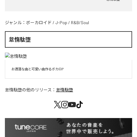
ジャンル：
ボーカロイド
/
J-Pop
/
R&B/Soul
怠惰駄堕
お洒落な曲と可愛い曲作るボカロP
怠惰駄堕
の他のリリース：
怠惰駄堕