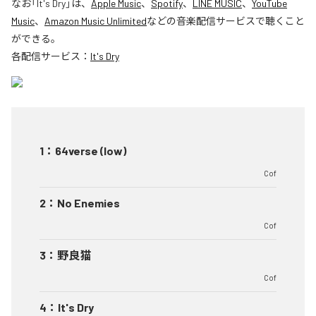
なお「
It's Dry
」は、
Apple Music
、
Spotify
、
LINE MUSIC
、
YouTube
Music
、
Amazon Music Unlimited
などの音楽配信サービスで聴くこと
ができる。
各配信サービス：
It's Dry
1
：
64verse (low)
Cof
2
：
No Enemies
Cof
3
：
野良猫
Cof
4
：
It's Dry