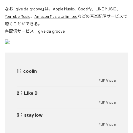
なお「
give da groove
」は、
Apple Music
、
Spotify
、
LINE MUSIC
、
YouTube Music
、
Amazon Music Unlimited
などの音楽配信サービスで
聴くことができる。
各配信サービス：
give da groove
1
：
coolin
FLIP Fripper
2
：
LIke D
FLIP Fripper
3
：
stay low
FLIP Fripper