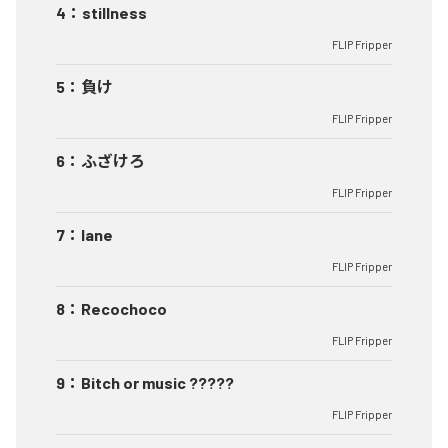
4
：
stillness
FLIP Fripper
5
：
負け
FLIP Fripper
6
：
ふざけろ
FLIP Fripper
7
：
lane
FLIP Fripper
8
：
Recochoco
FLIP Fripper
9
：
Bitch or music ?????
FLIP Fripper