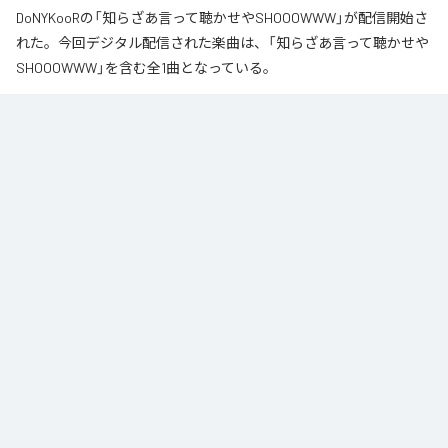
DoNYKooRの「知らざあ言って聴かせやSHOOOWWW」が配信開始さ
れた。今回デジタル配信された楽曲は、「知らざあ言って聴かせや
SHOOOWWW」を含む全1曲となっている。
なお「
知らざあ言って聴かせやSHOOOWWW
」は、
Apple Music
、
Spotify
、
LINE MUSIC
、
YouTube Music
、
Amazon Music Unlimited
など
の音楽配信サービスで聴くことができる。
各配信サービス：
知らざあ言って聴かせやSHOOOWWW
1
：
知らざあ言って聴かせやSHOOOWWW
DoNYKooR
ACIDBOYSCLUB