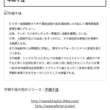
ビクター全国縦断カラオケ選抜全国大会(応募総数4,328名)にて優秀歌唱賞
受賞を機にデビュー。

以来、テレビ･ラジオのレギュラー等幅広い活動を展開している。

07年、小田純平氏との出会いをきっかけに、その潜在的な歌唱力を発揮す
る結果となる。

また作品創作にも積極的に参加し、歌手からヴォーカリストへと変貌を遂げ
つつある。

その結果、シングル「むらさき川」では有線リクエストチャート･通信カラオ
ケなど多くの支持を得ており、続く09年12月に発売されたシングルでは"第
一回 日本作曲家協会音楽祭"にてグランプリ曲となった「二年目の夏至」の世
界観を表現できるヴォーカリストとして大抜擢される。
平岡千佳
の他のリリース：
平岡千佳
http://www.hiraoka-chika.com/
http://www.aforce-e.com/