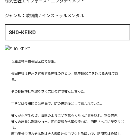
株式会社エイフォース・エンタテイメント
ジャンル：
歌謡曲
/
インストゥルメンタル
SHO-KEIKO
兵庫県神戸市長田区にて誕生。

長田神社は神戸を代表する神社のひとつ。鎮座1800年を超える古社であ
る。

その長田神社を取り巻く庶民の町で彼女は育った。

亡き父は長田区の公務員で、町の世話役として慕われていた。

彼女が小学生の頃、毎晩のように父を慕う人たちが家を訪れ、宴会騒ぎ。

彼女の出番は歌謡ショー。河内音頭から星の流れに、西田さちこに美空ひば
り。

面白半分で唄わせる歌は大人顔負けのコブシと歌唱力で、訪問客は絶賛し