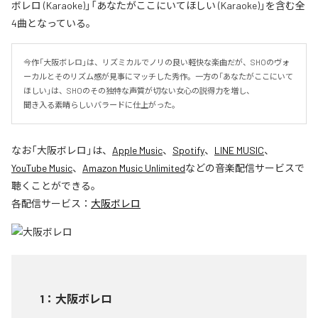
ボレロ (Karaoke)」「あなたがここにいてほしい (Karaoke)」を含む全
4曲となっている。
今作「大阪ボレロ」は、リズミカルでノリの良い軽快な楽曲だが、SHOのヴォ
ーカルとそのリズム感が見事にマッチした秀作。一方の「あなたがここにいて
ほしい」は、SHOのその独特な声質が切ない女心の説得力を増し、

聞き入る素晴らしいバラードに仕上がった。
なお「
大阪ボレロ
」は、
Apple Music
、
Spotify
、
LINE MUSIC
、
YouTube Music
、
Amazon Music Unlimited
などの音楽配信サービスで
聴くことができる。
各配信サービス：
大阪ボレロ
1
：
大阪ボレロ