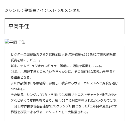
ジャンル：
歌謡曲
/
インストゥルメンタル
平岡千佳
ビクター全国縦断カラオケ選抜全国大会(応募総数4,328名)にて優秀歌唱賞
受賞を機にデビュー。

以来、テレビ･ラジオのレギュラー等幅広い活動を展開している。

07年、小田純平氏との出会いをきっかけに、その潜在的な歌唱力を発揮す
る結果となる。

また作品創作にも積極的に参加し、歌手からヴォーカリストへと変貌を遂げ
つつある。

その結果、シングル「むらさき川」では有線リクエストチャート･通信カラオ
ケなど多くの支持を得ており、続く09年12月に発売されたシングルでは"第
一回 日本作曲家協会音楽祭"にてグランプリ曲となった「二年目の夏至」の世
界観を表現できるヴォーカリストとして大抜擢される。