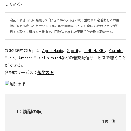
っている。
浪花こゆき時代に発売した「好きやねん大阪」に続く盆踊りの定番曲をとの要
望に答え作成された今シングル。地元関西はもとより全国の歌踊ファンが注
目する歌って踊れる定番曲を、円熟味を増した平岡千佳の歌で聴かせる。
なお「
焼酎の唄
」は、
Apple Music
、
Spotify
、
LINE MUSIC
、
YouTube
Music
、
Amazon Music Unlimited
などの音楽配信サービスで聴くこと
ができる。
各配信サービス：
焼酎の唄
1
：
焼酎の唄
平岡千佳