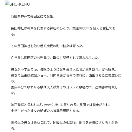
兵庫県神戸市長田区にて誕生。

長田神社は神戸を代表する神社のひとつ。鎮座1800年を超える古社であ
る。

その長田神社を取り巻く庶民の町で彼女は育った。

亡き父は長田区の公務員で、町の世話役として慕われていた。

彼女が小学生の頃、毎晩のように父を慕う人たちが家を訪れ、宴会騒ぎ。

彼女の出番は歌謡ショー。河内音頭から星の流れに、西田さちこに美空ひば
り。

面白半分で唄わせる歌は大人顔負けのコブシと歌唱力で、訪問客は絶賛し
た。

神戸発祥と云われる「カラオケ機｣は 祭りの多い長田では重宝がられ、

中学生だった彼女の絶好のお披露目場所となる。

高校生の彼女はあねご肌で、同級生の相談役。周りを元気にさせる力があ
る。
