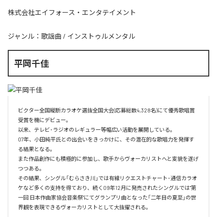
株式会社エイフォース・エンタテイメント
ジャンル：
歌謡曲
/
インストゥルメンタル
平岡千佳
ビクター全国縦断カラオケ選抜全国大会(応募総数4,328名)にて優秀歌唱賞
受賞を機にデビュー。

以来、テレビ･ラジオのレギュラー等幅広い活動を展開している。

07年、小田純平氏との出会いをきっかけに、その潜在的な歌唱力を発揮す
る結果となる。

また作品創作にも積極的に参加し、歌手からヴォーカリストへと変貌を遂げ
つつある。

その結果、シングル「むらさき川」では有線リクエストチャート･通信カラオ
ケなど多くの支持を得ており、続く09年12月に発売されたシングルでは"第
一回 日本作曲家協会音楽祭"にてグランプリ曲となった「二年目の夏至」の世
界観を表現できるヴォーカリストとして大抜擢される。