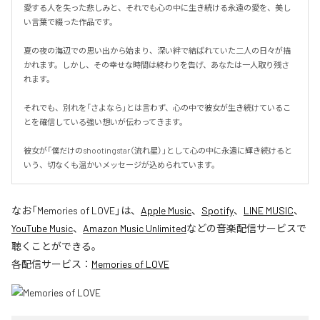
愛する人を失った悲しみと、それでも心の中に生き続ける永遠の愛を、美し
い言葉で綴った作品です。

夏の夜の海辺での思い出から始まり、深い絆で結ばれていた二人の日々が描
かれます。しかし、その幸せな時間は終わりを告げ、あなたは一人取り残さ
れます。

それでも、別れを「さよなら」とは言わず、心の中で彼女が生き続けているこ
とを確信している強い想いが伝わってきます。

彼女が「僕だけのshootingstar（流れ星）」として心の中に永遠に輝き続けると
いう、切なくも温かいメッセージが込められています。
なお「
Memories of LOVE
」は、
Apple Music
、
Spotify
、
LINE MUSIC
、
YouTube Music
、
Amazon Music Unlimited
などの音楽配信サービスで
聴くことができる。
各配信サービス：
Memories of LOVE