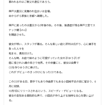
慕われるのはご尊父の遺伝であろう。

神戸大震災に見舞われ住まいは全壊。

命からがら家族と京都へ疎開した。

神戸に戻ったのは震災から3年後の秋。その後、後遺症が残る神戸三宮でス
ナック婕 【sho】

を開店させた。

彼女が唄い、スタッフが踊る。そんな楽しい店と評判は広がり、心に痛手を
負った人々を

和ませ、勇気付けた。

そんな時、お店で妹のように可愛がっていた女の子(ゆう子）が

癌に侵され24歳の若さで他界。その供養にと、彼女は自費で

CDを作りゆう子に捧げた。

これが デビューのきっかけになったCDである。

このCDがある日、歌手でもあり作曲家でもある小田純平氏の目に留まり、6
月に収録、

10月7日にリリースされるという、スピーディ・デビューとなる。

彼女の哀愁ある個性的な声で、小田氏が作り上げる独特な女心を歌い上げ
る。
