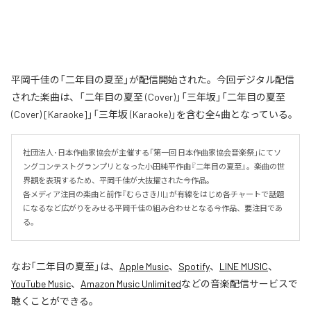
平岡千佳の「二年目の夏至」が配信開始された。今回デジタル配信
された楽曲は、「二年目の夏至 (Cover)」「三年坂」「二年目の夏至
(Cover) [Karaoke]」「三年坂 (Karaoke)」を含む全4曲となっている。
社団法人･日本作曲家協会が主催する「第一回 日本作曲家協会音楽祭」にてソ
ングコンテストグランプリとなった小田純平作曲『二年目の夏至』。楽曲の世
界観を表現するため、平岡千佳が大抜擢された今作品。

各メディア注目の楽曲と前作『むらさき川』が有線をはじめ各チャートで話題
になるなど広がりをみせる平岡千佳の組み合わせとなる今作品、要注目であ
る。
なお「
二年目の夏至
」は、
Apple Music
、
Spotify
、
LINE MUSIC
、
YouTube Music
、
Amazon Music Unlimited
などの音楽配信サービスで
聴くことができる。