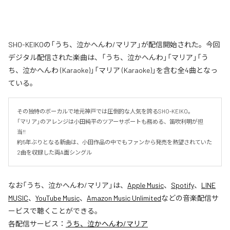
SHO-KEIKOの「うち、泣かへんわ/マリア」が配信開始された。今回
デジタル配信された楽曲は、「うち、泣かへんわ」「マリア」「う
ち、泣かへんわ (Karaoke)」「マリア (Karaoke)」を含む全4曲となっ
ている。
その独特のボーカルで地元神戸では圧倒的な人気を誇るSHO-KEIKO。

「マリア」のアレンジは小田純平のツアーサポートも務める、笛吹利明が担
当!!　

約5年ぶりとなる新曲は、小田作品の中でもファンから発売を熱望されていた
2曲を収録した両A面シングル
なお「
うち、泣かへんわ/マリア
」は、
Apple Music
、
Spotify
、
LINE
MUSIC
、
YouTube Music
、
Amazon Music Unlimited
などの音楽配信サ
ービスで聴くことができる。
各配信サービス：
うち、泣かへんわ/マリア