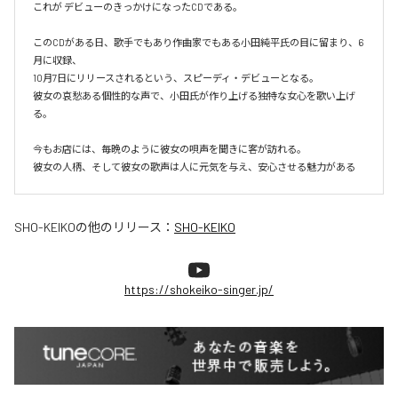
これが デビューのきっかけになったCDである。

このCDがある日、歌手でもあり作曲家でもある小田純平氏の目に留まり、6
月に収録、

10月7日にリリースされるという、スピーディ・デビューとなる。

彼女の哀愁ある個性的な声で、小田氏が作り上げる独特な女心を歌い上げ
る。

今もお店には、毎晩のように彼女の唄声を聞きに客が訪れる。

彼女の人柄、そして彼女の歌声は人に元気を与え、安心させる魅力がある
SHO-KEIKO
の他のリリース：
SHO-KEIKO
https://shokeiko-singer.jp/