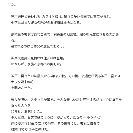
た。

神戸発祥と云われる「カラオケ機｣は 祭りの多い長田では重宝がられ、

中学生だった彼女の絶好のお披露目場所となる。

高校生の彼女はあねご肌で、同級生の相談役。周りを元気にさせる力があ
る。

慕われるのはご尊父の遺伝であろう。

神戸大震災に見舞われ住まいは全壊。

命からがら家族と京都へ疎開した。

神戸に戻ったのは震災から3年後の秋。その後、後遺症が残る神戸三宮でス
ナック婕 【sho】

を開店させた。

彼女が唄い、スタッフが踊る。そんな楽しい店と評判は広がり、心に痛手を
負った人々を

和ませ、勇気付けた。

そんな時、お店で妹のように可愛がっていた女の子(ゆう子）が

癌に侵され24歳の若さで他界。その供養にと、彼女は自費で

CDを作りゆう子に捧げた。
