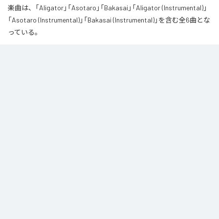
楽曲は、「Aligator」「Asotaro」「Bakasai」「Aligator (Instrumental)」
「Asotaro (Instrumental)」「Bakasai (Instrumental)」を含む全6曲とな
っている。
なお「
財産
」は、
Apple Music
、
Spotify
、
LINE MUSIC
、
YouTube
Music
、
Amazon Music Unlimited
などの音楽配信サービスで聴くこと
ができる。
各配信サービス：
財産
1
：
Aligator
呂布カルマ
2
：
Asotaro
呂布カルマ