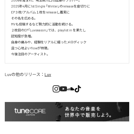
2006年産まれ、埼玉県川口市出身のラッパー。

2025年4月に1st Single 「Winter」のreleaseを皮切りに

EP３枚/アルバム１枚をreleaseし着実に

その名を広める。

MVも投稿するなど勢力的に活動を続ける。

２枚目のEP「Luvseason」では、playlist in を果たし

認知度が急増。

自身の痛みや、経験をリアルに綴ったメロディック

且つ心地よいflowが特徴。

今後注目のアーティスト。
Luv
の他のリリース：
Luv