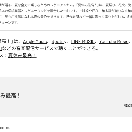
団が贈る、夏を全力で楽しむためのレゲエアンセム。「夏休み最高！」は、夏祭り、花火、海
日本の伝統楽器とレゲエサウンドを融合した一曲です。三味線や尺八、和太鼓が織りなす和
が、誰もが笑顔になれる夏の景色を描きます。世代を問わず一緒に歌って盛り上がれる、和
チューンです。
最高！
」は、
Apple Music
、
Spotify
、
LINE MUSIC
、
YouTube Music
d
などの音楽配信サービスで聴くことができる。
ス：
夏休み最高！
休み最高！
和楽
cords