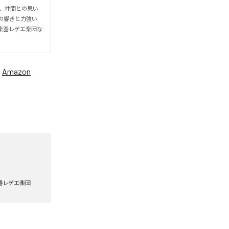
、仲間との思い
の響きと力強い
楽器レゲエ楽団な
、
Amazon
器レゲエ楽団