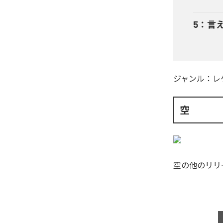
5
：
言
ジャンル：
レ
空
空
の他のリリ