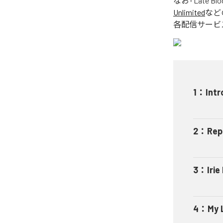
なお「
Late Bl
Unlimited
など
各配信サービ
1
：
Intr
2
：
Rep
3
：
Iri
4
：
My 