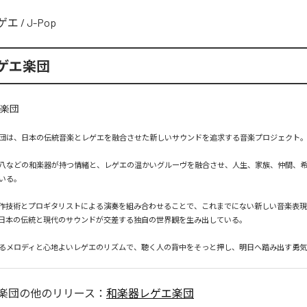
ゲエ
/
J-Pop
ゲエ楽団
団は、日本の伝統音楽とレゲエを融合させた新しいサウンドを追求する音楽プロジェクト。
八などの和楽器が持つ情緒と、レゲエの温かいグルーヴを融合させ、人生、家族、仲間、
いる。

制作技術とプロギタリストによる演奏を組み合わせることで、これまでにない新しい音楽表
日本の伝統と現代のサウンドが交差する独自の世界観を生み出している。

楽団
の他のリリース：
和楽器レゲエ楽団