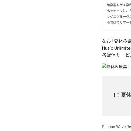
和楽器レゲエ楽
出をテーマに、
レゲエグルーヴ
らではのサマー
なお「
夏休み
Music Unlimite
各配信サービ
1
：
夏
Second Wave Re