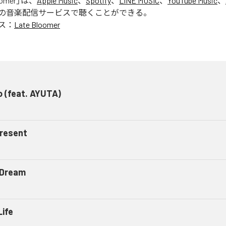
oomer
」は、
Apple Music
、
Spotify
、
LINE MUSIC
、
YouTube Music
、
の音楽配信サービスで聴くことができる。
ス：
Late Bloomer
o (feat. AYUTA)
resent
e Dream
Life