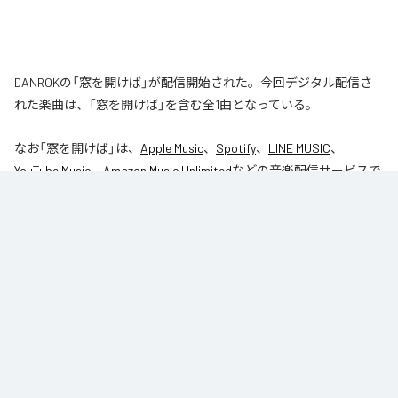
DANROKの「窓を開けば」が配信開始された。今回デジタル配信さ
れた楽曲は、「窓を開けば」を含む全1曲となっている。
なお「
窓を開けば
」は、
Apple Music
、
Spotify
、
LINE MUSIC
、
YouTube Music
、
Amazon Music Unlimited
などの音楽配信サービスで
聴くことができる。
各配信サービス：
窓を開けば
1
：
窓を開けば
DANROK