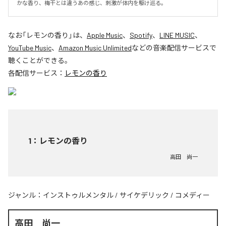
かな香り、梅干とは違うあの感じ、刺激が体内を駆け巡る。
なお「
レモンの香り
」は、
Apple Music
、
Spotify
、
LINE MUSIC
、
YouTube Music
、
Amazon Music Unlimited
などの音楽配信サービスで
聴くことができる。
各配信サービス：
レモンの香り
1
：
レモンの香り
高田 尚一
ジャンル：
インストゥルメンタル
/
サイケデリック
/
コメディー
高田 尚一