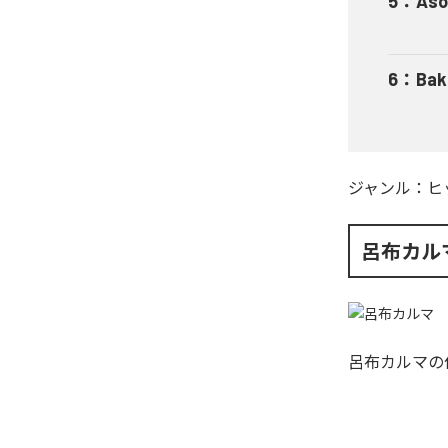
5
：
Aso
6
：
Bak
ジャンル：
ヒ
呂布カル
呂布カルマ
の