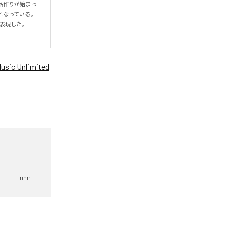
作品作りが始まっ
なっている。

を表現した。
sic Unlimited
rinn