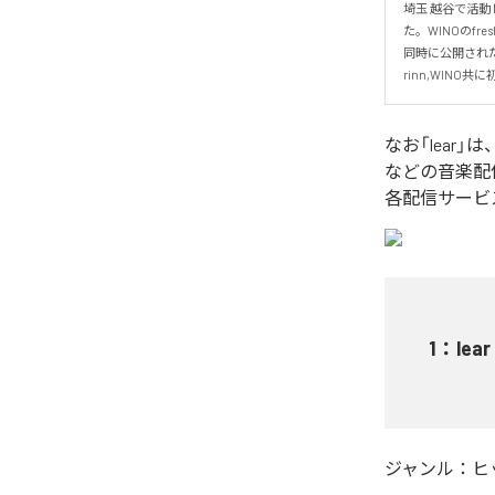
埼玉 越谷で活動
た。WINOのfr
同時に公開された
rinn,WINO
なお「
lear
」は
などの音楽配
各配信サービ
1
：
lear
ジャンル：
ヒ