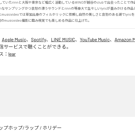
していたrinnと大阪や東京など幅広く活動しているWINOが越谷のclubで出会ったことで
eshなサンプリングかつ哀愁の漂うサウンドとrinnの等身大で生々しいlyricが畳みかける作品と
musicvideoでは草加出身のフィルホリックに依頼し自然の美しさと哀愁のある湖でlyric
共に初のmusicvideo撮影に臨み視覚でも楽しめる作品に仕上げた。
、
Apple Music
、
Spotify
、
LINE MUSIC
、
YouTube Music
、
Amazon Mu
信サービスで聴くことができる。
ス：
lear
ップホップ/ラップ
/
ホリデー