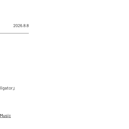
2026.8.8
tor」
Music