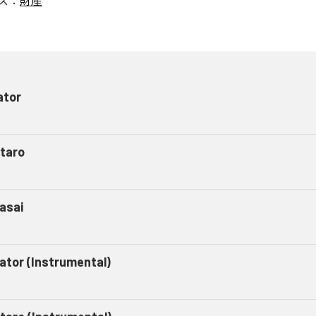
ス：
財産
ator
taro
asai
gator (Instrumental)