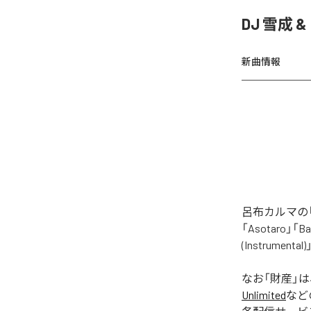
DJ 雪成
新曲情報
呂布カルマの「
「Asotaro」「Bak
(Instrume
なお「
財産
」
Unlimited
など