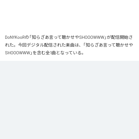
DoNYKooRの「知らざあ言って聴かせやSHOOOWWW」が配信開始さ
れた。今回デジタル配信された楽曲は、「知らざあ言って聴かせや
SHOOOWWW」を含む全1曲となっている。
なお「
知らざあ言って聴かせやSHOOOWWW
」は、
Apple Music
、
Spotify
、
LINE MUSIC
、
YouTube Music
、
Amazon Music Unlimited
など
の音楽配信サービスで聴くことができる。
各配信サービス：
知らざあ言って聴かせやSHOOOWWW
1
：
知らざあ言って聴かせやSHOOOWWW