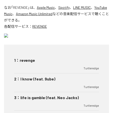
なお「
REVENGE
」は、
Apple Music
、
Spotify
、
LINE MUSIC
、
YouTube
Music
、
Amazon Music Unlimited
などの音楽配信サービスで聴くこと
ができる。
各配信サービス：
REVENGE
1
：
revenge
Turtleredge
2
：
I know (feat. 9ube)
Turtleredge
3
：
life is gamble (feat. Neo Jacks)
Turtleredge