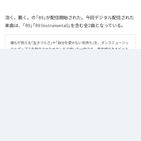
泡く、脆く。の「89」が配信開始された。今回デジタル配信された
楽曲は、「89」「89 (Instrumental)」を含む全2曲となっている。
誰もが抱える「生きづらさ」や「自分を愛せない気持ち」を、ダンスミュージッ
クとポップスを融合させたサウンドで描いた一曲です。 疾走感のあるビート
と繊細な歌詞が交差し、苦しさの中にも小さな希望を見つけ出していく。 「味
方だよ」というメッセージが、心にそっと寄り添う作品です。
なお「
89
」は、
Apple Music
、
Spotify
、
LINE MUSIC
、
YouTube Music
、
Amazon Music Unlimited
などの音楽配信サービスで聴くことができ
る。
各配信サービス：
89