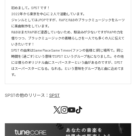
初めまして。SPST です！

2022年から東京を中心に２人で活動しています。

ジャンルとしてはJPOPですが、RAPとR&Bのブラックミュージックをルーツ
に楽曲制作をしています。

R&BはまだRAPほど浸透していないため、馴染みが少ないですがRAPの力を
借りつつ、ブラックミュージックの素晴らしさを一人でも多くの人に伝えて
いきたいです！

SPST の由来はSame Place Same Times=(ファンの皆様と)同じ場所で。同じ
時間を（過ごす）という意味でSPST というグループ名になりました。その他
には僕らのオリジナル曲にスーパースターという曲があるのですが、SPST 
はスーパースターになる。なれる。という意味をグループ名と曲に込めてま
す。
SPST
の他のリリース：
SPST