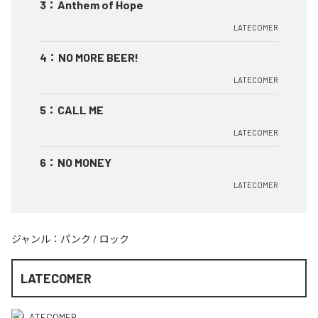
3
：
Anthem of Hope
LATECOMER
4
：
NO MORE BEER!
LATECOMER
5
：
CALL ME
LATECOMER
6
：
NO MONEY
LATECOMER
ジャンル：
パンク
/
ロック
LATECOMER