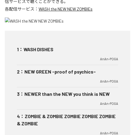
信サービスで聴くことができる。
各配信サービス：
WASH the NEW NEW ZOMBIEs
1
：
WASH DISHES
AnAn-POGA
2
：
NEW GREEN -proof of psychics-
AnAn-POGA
3
：
NEWER than the NEW you think is NEW
AnAn-POGA
4
：
ZOMBIE & ZOMBIE ZOMBIE ZOMBIE ZOMBIE
& ZOMBIE
AnAn-POGA