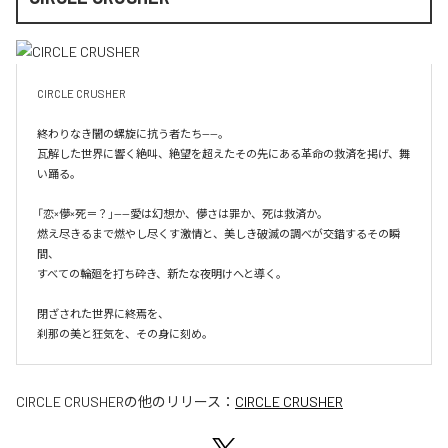
CIRCLE CRUSHER

終わりなき闇の螺旋に抗う者たち——。

瓦解した世界に響く絶叫、絶望を超えたその先にある革命の救済を掲げ、舞
い踊る。

「恋×儚×死＝？」——愛は幻想か、儚さは罪か、死は救済か。

燃え尽きるまで燃やし尽くす激情と、美しき破滅の調べが交錯するその瞬
間、

すべての輪廻を打ち砕き、新たな夜明けへと導く。

閉ざされた世界に終焉を、

刹那の美と狂気を、その身に刻め。
CIRCLE CRUSHER
の他のリリース：
CIRCLE CRUSHER