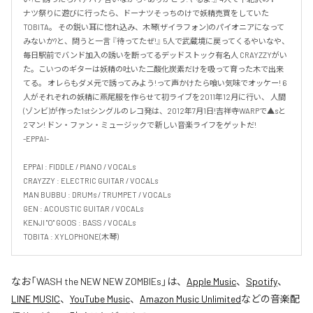
ナツ祭りに遊びに行ったら、ドーナツそっちのけで妖精売買をしていた
TOBITA。 その鋭い耳に惚れ込み、木琴(ザイラフォン)のパイオニアになって
みないか?と、問うと一言 『待ってたぜ!』 5人で武蔵境に戻ってくるやいなや、
毎日駅前でバンド加入の誘いを断ってるデッドストック有名人 CRAYZZYがい
た。こいつのギターは妖精の吐いた二酸化炭素だけを吸って育った木で出来
てる。 オレらもダメ元で誘ってみよう!って声かけたら喰い気味でオッケー! 6
人がそれぞれの妖精に燕尾服を作らせて初ライブを2011年12月に行い、 人間
(ゾンビ)が作った1stシングルのレコ発は、2012年7月1日!吉祥寺WARPで▲sと
2マン! ドン・ファン・ミュージックで新しい音楽ライフをゲットだ!

-EPPAI-

EPPAI : FIDDLE / PIANO / VOCALs

CRAYZZY : ELECTRIC GUITAR / VOCALs

MAN BUBBU : DRUMs / TRUMPET / VOCALs

GEN : ACOUSTIC GUITAR / VOCALs

KENJI "O" GOOS : BASS / VOCALs

TOBITA : XYLOPHONE(木琴)
なお「
WASH the NEW NEW ZOMBIEs
」は、
Apple Music
、
Spotify
、
LINE MUSIC
、
YouTube Music
、
Amazon Music Unlimited
などの音楽配