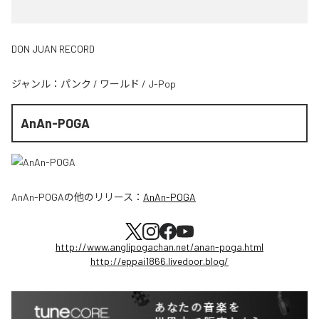
DON JUAN RECORD
ジャンル：
パンク
/
ワールド
/
J-Pop
AnAn-POGA
AnAn-POGA
の他のリリース：
AnAn-POGA
http://www.anglipogachan.net/anan-poga.html
http://eppai1866.livedoor.blog/