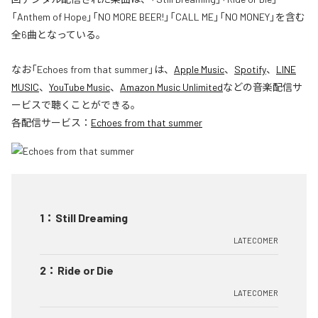
「Anthem of Hope」「NO MORE BEER!」「CALL ME」「NO MONEY」を含む
全6曲となっている。
なお「
Echoes from that summer
」は、
Apple Music
、
Spotify
、
LINE
MUSIC
、
YouTube Music
、
Amazon Music Unlimited
などの音楽配信サ
ービスで聴くことができる。
各配信サービス：
Echoes from that summer
1
：
Still Dreaming
LATECOMER
2
：
Ride or Die
LATECOMER