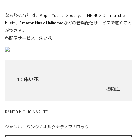
なお「
朱い花
」は、
Apple Music
、
Spotify
、
LINE MUSIC
、
YouTube
Music
、
Amazon Music Unlimited
などの音楽配信サービスで聴くこと
ができる。
各配信サービス：
朱い花
1
：
朱い花
板東道生
BANDO MICHIO NARUTO
ジャンル：
パンク
/
オルタナティブ
/
ロック