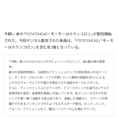
牛飼い 楽の「POTATOHEAD / モーモーはカランコロン」が配信開始
された。今回デジタル配信された楽曲は、「POTATOHEAD」「モーモ
ーはカランコロン」を含む全2曲となっている。
「牛飼い 楽 (USHIKAI RAKU)」のデビューシングルにして、両A面仕様の意欲
作。

最大の音楽的特徴は、伝統的なアイリッシュパンクの疾走感あふれるビート
に、ボーカル・CHALA（元・リアル牛飼いという異色の経歴を持つ）による、
レゲエのグルーヴとアクの強さを融合させた独自のボーカルスタイル。

さらに、ティンホイッスルとピアニカが、アコースティックな温かみとケルト
音楽特有の哀愁・高揚感を楽曲に付加しています。各メンバーはそれぞれ別
バンドの第一線で活動する実力派であり、卓越した演奏力と、ステージの熱
量がそのままパッキングされたようなエネルギーが魅力。ロック、パンク、
フォーク、アイリッシュなど、幅広いリスナーの心を掴むサウンド。