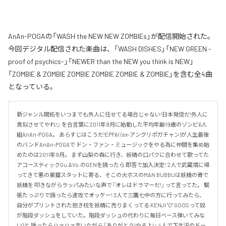
AnAn-POGAの「WASH the NEW NEW ZOMBIEs」が配信開始された。
今回デジタル配信された楽曲は、「WASH DISHES」「NEW GREEN -
proof of psychics-」「NEWER than the NEW you think is NEW」
「ZOMBIE & ZOMBIE ZOMBIE ZOMBIE ZOMBIE & ZOMBIE」を含む全4曲
となっている。
新ジャンル開拓をいつまでも外人に任せてる場合じゃない!日本発信だ!外人に
真似させてやれ!』 を合言葉に2011年9月に始動した平均年齢19歳のゾンビ6人
組AnAn-POGA。 あらすじはこうだ!EPPAI (ex-アングリポガチャン)が人生最後
のバンドAnAn-POGAで ドン・ファン・ミュージックをやる為に仲間を集め始
めたのは2011年9月。 まず山梨の森に行き、妖精の口パクに合わせて歌ってた
アコースティックGu.&Vo.のGENを誘ったら 即答で加入決定! 2人で武蔵境に帰
ってきて悪の巣窟スタットに寄る、そこの大ボスのMAN BUBBUは妖精の骨で
妖精を 叩きながらラッパみたいな声で『オレはドラマーだ!』って言ってた。 緊
張たっぷりで誘ったら速攻でオッケー! 3人で三鷹七中の方に行ってみたら、
自分がプリントされた抱き枕を妖精に売りまくってる KENJI "O" GOOSって奴
が階段ダッシュをしていた。階段ダッシュの代わりに毎日ベース弾いてみな
い?と 誘ったらハァハァ言いながら『ありがとう!やるよ!』 4人で下北沢のドー