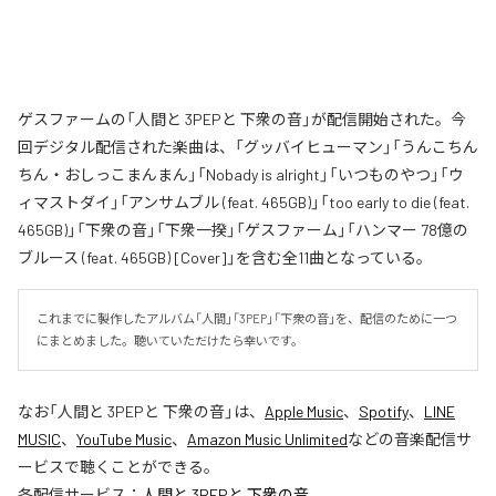
ゲスファームの「人間と 3PEPと 下衆の音」が配信開始された。今
回デジタル配信された楽曲は、「グッバイヒューマン」「うんこちん
ちん・おしっこまんまん」「Nobady is alright」「いつものやつ」「ウ
ィマストダイ」「アンサムブル (feat. 465GB)」「too early to die (feat.
465GB)」「下衆の音」「下衆一揆」「ゲスファーム」「ハンマー 78億の
ブルース (feat. 465GB) [Cover]」を含む全11曲となっている。
これまでに製作したアルバム「人間」「3PEP」「下衆の音」を、配信のために一つ
にまとめました。聴いていただけたら幸いです。
なお「
人間と 3PEPと 下衆の音
」は、
Apple Music
、
Spotify
、
LINE
MUSIC
、
YouTube Music
、
Amazon Music Unlimited
などの音楽配信サ
ービスで聴くことができる。
各配信サービス：
人間と 3PEPと 下衆の音