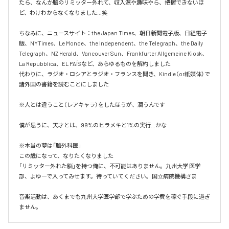
たら、なんか脳のリミッター外れて、収入源や趣味やら、把握できないほ
ど、わけわからなくなりました…笑

ちなみに、ニュースサイト：the Japan Times、朝日新聞電子版、日経電子
版、NYTimes、Le Monde、the Independent、the Telegraph、the Daily 
Telegraph、NZ Herald、Vancouver Sun、Frankfurter Allgemeine Kiosk、
La Repubblica、EL PAÍSなど、あらゆるものを解約しました

代わりに、ラジオ・ロシアとラジオ・フランスを聞き、Kindle（or紙媒体）で
諸外国の書籍を読むことにしました

※人とは違うこと（レアキャラ）をしたほうが、潤うんです

僕が思うに、天才とは、99%のヒラメキと1%の実行…かな

※本当の夢は「脳外科医」

この歳になって、なりたくなりました

「リミッター外れた脳」を持つ俺に、不可能はありません。九州大学 医学
部、よゆーで入ってみせます。待っていてください。国立病院機構さま

音楽活動は、あくまでも九州大学医学部で学ぶための学費を稼ぐ手段に過ぎ
ません。