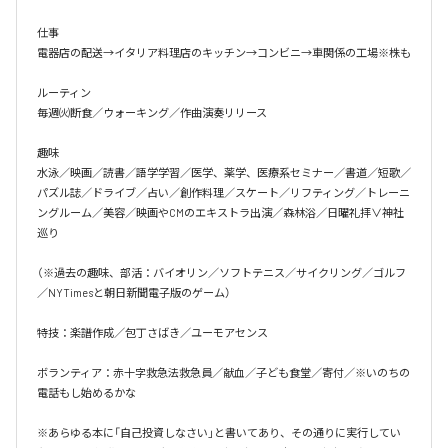
仕事

電器店の配送→イタリア料理店のキッチン→コンビニ→車関係の工場※株も

ルーティン

毎週㈫断食／ウォーキング／作曲演奏リリース

趣味

水泳／映画／読書／語学学習／医学、薬学、医療系セミナー／書道／短歌／
パズル誌／ドライブ／占い／創作料理／スケート／リフティング／トレーニ
ングルーム／美容／映画やCMのエキストラ出演／森林浴／日曜礼拝∨神社
巡り

（※過去の趣味、部活：バイオリン／ソフトテニス／サイクリング／ゴルフ
／NYTimesと朝日新聞電子版のゲーム）

特技：楽譜作成／包丁さばき／ユーモアセンス

ボランティア：赤十字救急法救急員／献血／子ども食堂／寄付／※いのちの
電話もし始めるかな

※あらゆる本に「自己投資しなさい」と書いてあり、その通りに実行してい