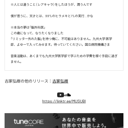
※人とは違うこと（レアキャラ）をしたほうが、潤うんです

僕が思うに、天才とは、99%のヒラメキと1%の実行…かな

※本当の夢は「脳外科医」

この歳になって、なりたくなりました

「リミッター外れた脳」を持つ俺に、不可能はありません。九州大学 医学
部、よゆーで入ってみせます。待っていてください。国立病院機構さま

音楽活動は、あくまでも九州大学医学部で学ぶための学費を稼ぐ手段に過ぎ
ません。
古家弘樹
の他のリリース：
古家弘樹
https://linktr.ee/MUSUBI