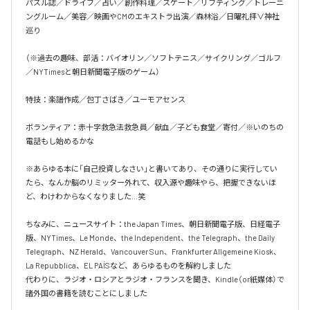
パズル誌／ドライブ／占い／創作料理／スケート／リフティング／トレーニ
ングルーム／美容／映画やCMのエキストラ出演／森林浴／日曜礼拝∨神社
巡り

（※過去の趣味、部活：バイオリン／ソフトテニス／サイクリング／ゴルフ
／NYTimesと朝日新聞電子版のゲーム）

特技：楽譜作成／包丁さばき／ユーモアセンス

ボランティア：赤十字救急法救急員／献血／子ども食堂／寄付／※いのちの
電話もし始めるかな

※あらゆる本に「自己投資しなさい」と書いてあり、その通りに実行してい
たら、なんか脳のリミッター外れて、収入源や趣味やら、把握できないほ
ど、わけわからなくなりました…笑

ちなみに、ニュースサイト：the Japan Times、朝日新聞電子版、日経電子
版、NYTimes、Le Monde、the Independent、the Telegraph、the Daily 
Telegraph、NZ Herald、Vancouver Sun、Frankfurter Allgemeine Kiosk、
La Repubblica、EL PAÍSなど、あらゆるものを解約しました

代わりに、ラジオ・ロシアとラジオ・フランスを聞き、Kindle（or紙媒体）で
諸外国の書籍を読むことにしました
