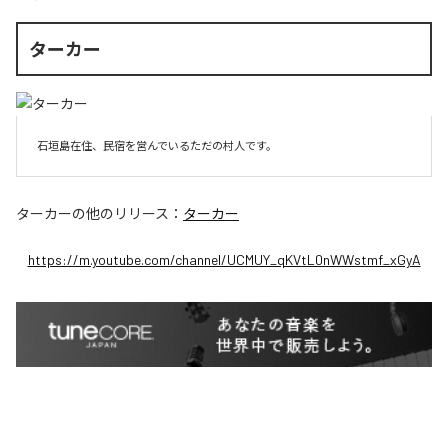
ターカー
石垣島在住、民宿を営んでいるただの村人です。
ターカー
の他のリリース：
ターカー
https://m.youtube.com/channel/UCMUY_qKVtL0nWWstmf_xGyA