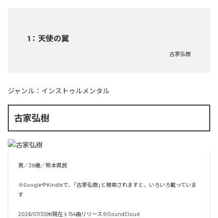
1
：
天使の翼
古家弘樹
ジャンル：
インストゥルメンタル
古家弘樹
男／39歳／熊本県民

※GoogleやKindleで、「古家弘樹」と検索されますと、いろいろ載っていま
す

2026/07/30㈭現在♭154曲リリース※SoundCloud
