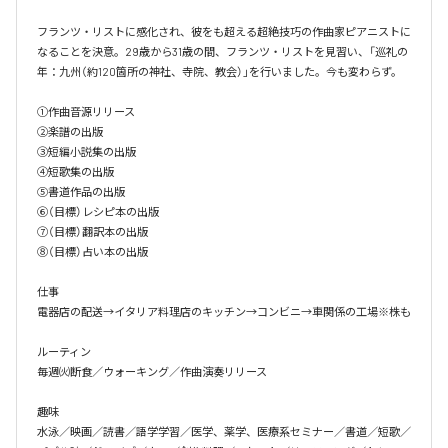
フランツ・リストに感化され、彼をも超える超絶技巧の作曲家ピアニストに
なることを決意。29歳から31歳の間、フランツ・リストを見習い、「巡礼の
年：九州（約120箇所の神社、寺院、教会）」を行いました。今も変わらず。

①作曲音源リリース

②楽譜の出版

③短編小説集の出版

④短歌集の出版

⑤書道作品の出版

⑥（目標）レシピ本の出版

⑦（目標）翻訳本の出版

⑧（目標）占い本の出版

仕事

電器店の配送→イタリア料理店のキッチン→コンビニ→車関係の工場※株も

ルーティン

毎週㈫断食／ウォーキング／作曲演奏リリース

趣味

水泳／映画／読書／語学学習／医学、薬学、医療系セミナー／書道／短歌／