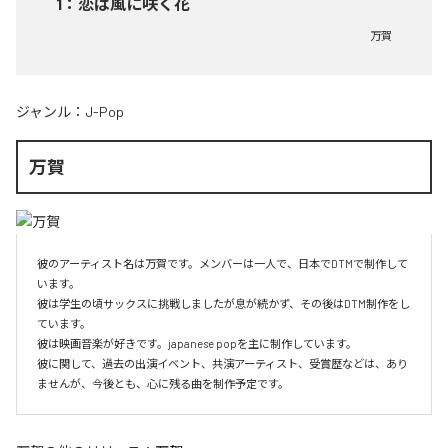
1
：
恋は風に咲く花
万賀
ジャンル：
J-Pop
万賀
彼のアーティスト名は万賀です。メンバーは一人で、日本でDTMで制作して
います。

彼は学生の頃サックスに挑戦しましたが息が続かず、その後はDTM制作をし
ています。

彼は映画音楽が好きです。japanese popを主に制作しています。

彼に関して、過去の出演イベント、共演アーティスト、受賞歴などは、あり
ませんが、今後とも、心に残る曲を制作予定です。