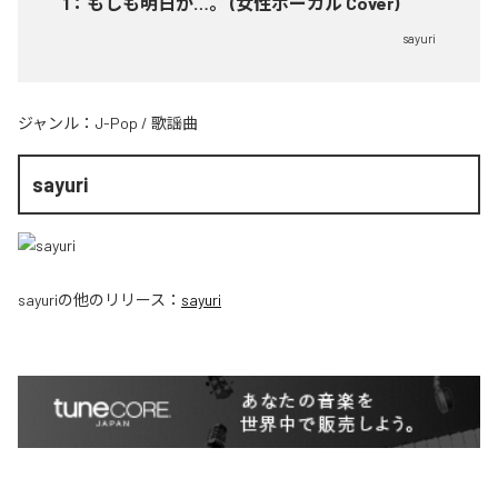
1
：
もしも明日が…。 (女性ボーカル Cover)
sayuri
ジャンル：
J-Pop
/
歌謡曲
sayuri
sayuri
の他のリリース：
sayuri