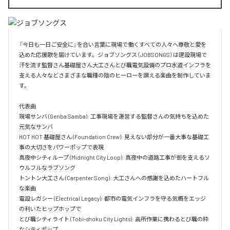
『今日も一日ご安全に』を合い言葉に現場で働くすべての人々へ尊敬と愛を
込めた応援歌を届けています。ジョブソングス（JOBSONGS）は建設現場で
汗を流す監督さん基礎屋さん大工さんとび職電気設備のプロ水道インフラを
支える人々などさまざまな職種の陰のヒーローを讃える楽曲を制作していま
す。

代表曲  

現場サンバ (Genba Samba): 工事現場を運営する監督さんの気持ちを込めた
元気なサンバ  

HOT HOT 基礎屋さん (Foundation Crew): 見えない部分が一番大事な基礎工
事の大切さをパワーポップで表現  

真夜中シティループ (Midnight City Loop): 真夜中の道路工事が街を支えるソ
ウルフルなラブソング  

トントン大工さん (Carpenter Song): 大工さんへの感謝を込めたハートフル
な楽曲  

電設レガシー (Electrical Legacy): 都市の電気インフラを守る気概をエッジ
の利いたヒップホップで  

とび職シティライト (Tobi-shoku City Lights): 高所作業に携わるとび職の粋
なシティポップ  
