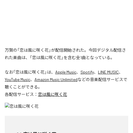
万賀の「恋は風に咲く花」が配信開始された。今回デジタル配信さ
れた楽曲は、「恋は風に咲く花」を含む全1曲となっている。
なお「
恋は風に咲く花
」は、
Apple Music
、
Spotify
、
LINE MUSIC
、
YouTube Music
、
Amazon Music Unlimited
などの音楽配信サービスで
聴くことができる。
各配信サービス：
恋は風に咲く花