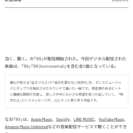
泡く、脆く。の「89」が配信開始された。今回デジタル配信された
楽曲は、「89」「89 (Instrumental)」を含む全2曲となっている。
誰もが抱える「生きづらさ」や「自分を愛せない気持ち」を、ダンスミュージッ
クとポップスを融合させたサウンドで描いた一曲です。 疾走感のあるビート
と繊細な歌詞が交差し、苦しさの中にも小さな希望を見つけ出していく。 「味
方だよ」というメッセージが、心にそっと寄り添う作品です。
なお「
89
」は、
Apple Music
、
Spotify
、
LINE MUSIC
、
YouTube Music
、
Amazon Music Unlimited
などの音楽配信サービスで聴くことができ