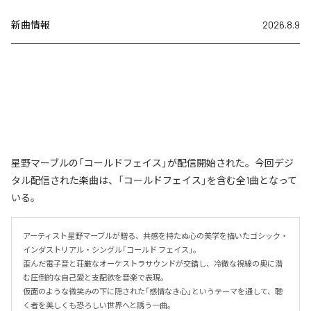
新曲情報
2026.8.9
星野マーブルの「コールドフェイス」が配信開始された。今回デジ
タル配信された楽曲は、「コールドフェイス」を含む全1曲となって
いる。
アーティスト星野マーブルが贈る、共感を持たぬ心の美学を描いたゴシック・
インダストリアル・シングル「コールド フェイス」。

歪んだ電子音と荘厳なオーケストラサウンドが交錯し、冷徹な視線の奥に潜
む圧倒的な自己愛と支配欲を音楽で表現。

仮面のような微笑みの下に隠された「感情なき心」というテーマを通して、聴
く者を美しくも恐ろしい世界へと誘う一曲。