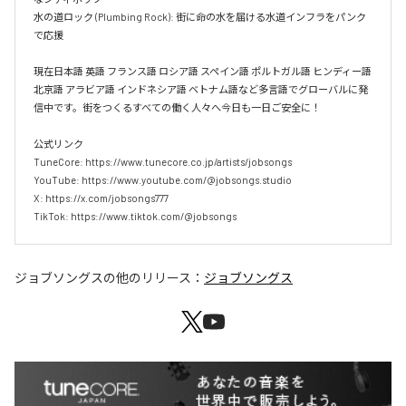
水の道ロック (Plumbing Rock): 街に命の水を届ける水道インフラをパンク
で応援

現在日本語 英語 フランス語 ロシア語 スペイン語 ポルトガル語 ヒンディー語 
北京語 アラビア語 インドネシア語 ベトナム語など多言語でグローバルに発
信中です。街をつくるすべての働く人々へ今日も一日ご安全に！

公式リンク

TuneCore: https://www.tunecore.co.jp/artists/jobsongs

YouTube: https://www.youtube.com/@jobsongs.studio

X: https://x.com/jobsongs777

TikTok: https://www.tiktok.com/@jobsongs
ジョブソングス
の他のリリース：
ジョブソングス