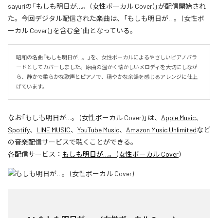
sayuriの「もしも明日が…。 (女性ボーカル Cover)」が配信開始され
た。今回デジタル配信された楽曲は、「もしも明日が…。 (女性ボ
ーカル Cover)」を含む全1曲となっている。
昭和の名曲「もしも明日が…。」を、女性ボーカルによるやさしいピアノバラ
ードとしてカバーしました。原曲の温かく懐かしいメロディを大切にしなが
ら、静かで柔らかな歌声とピアノで、穏やかな余韻を感じるアレンジに仕上
げています。
なお「
もしも明日が…。 (女性ボーカル Cover)
」は、
Apple Music
、
Spotify
、
LINE MUSIC
、
YouTube Music
、
Amazon Music Unlimited
など
の音楽配信サービスで聴くことができる。
各配信サービス：
もしも明日が…。 (女性ボーカル Cover)