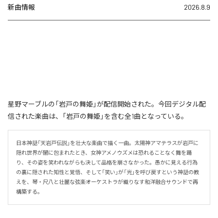
新曲情報
2026.8.9
星野マーブルの「岩戸の舞姫」が配信開始された。今回デジタル配
信された楽曲は、「岩戸の舞姫」を含む全1曲となっている。
日本神話「天岩戸伝説」を壮大な楽曲で描く一曲。太陽神アマテラスが岩戸に
隠れ世界が闇に包まれたとき、女神アメノウズメは恐れることなく舞を踊
り、その姿を笑われながらも決して品格を崩さなかった。愚かに見える行為
の裏に隠された知性と覚悟、そして「笑い」が「光」を呼び戻すという神話の教
えを、琴・尺八と壮麗な弦楽オーケストラが織りなす和洋融合サウンドで再
構築する。