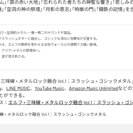
ズム」「罪の赤い大地」「忘れられた者たちの神聖な響き」「悲しみ
」「空洞の神の祭壇」「月影の意志」「時崩の門」「鋼鉄の記憶」を
鋭さ × 圧倒的メタル——唯一無二のサウンドが誕生。

がスラッシュギターと融合し、ゴシックな深みと攻撃性が交差する。

のは、エルフの歌声を思わせる女性ヴォーカルの透明で力強い旋律。

アジア×メタルの新境地へ。

音が突き刺さる。

！
× 三味線 × メタルロック融合 Vol.1：スラッシュ × ゴシックメタル
y
、
LINE MUSIC
、
YouTube Music
、
Amazon Music Unlimited
などの
とができる。
ス：
エルフ × 三味線 × メタルロック融合 Vol.1：スラッシュ × 