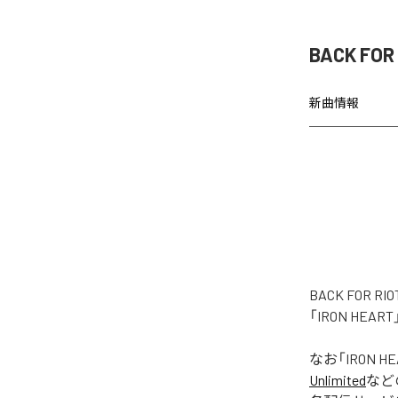
BACK FO
新曲情報
BACK FOR
「IRON HE
なお「
IRON H
Unlimited
など