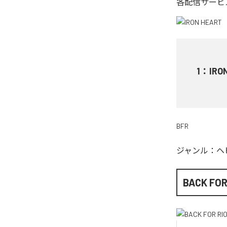
各配信サービ
1
：
IRO
BFR
ジャンル：
ヘ
BACK FOR