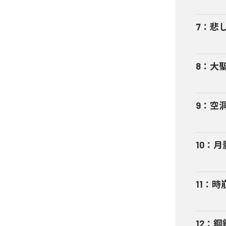
7
：
悲
8
：
大
9
：
空
10
：
月
11
：
時
12
：
鋼