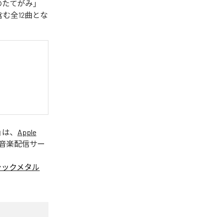
のたてがみ」
含む全12曲とな
」は、
Apple
音楽配信サー
ゴシックメタル