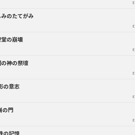
E
しみのたてがみ
E
聖堂の崩壊
E
洞の神の祭壇
E
影の意志
E
崩の門
E
鉄の記憶