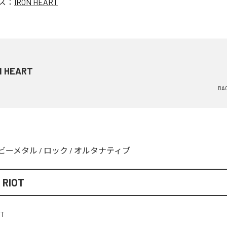
ス：
IRON HEART
N HEART
BAC
ビーメタル
/
ロック
/
オルタナティブ
 RIOT