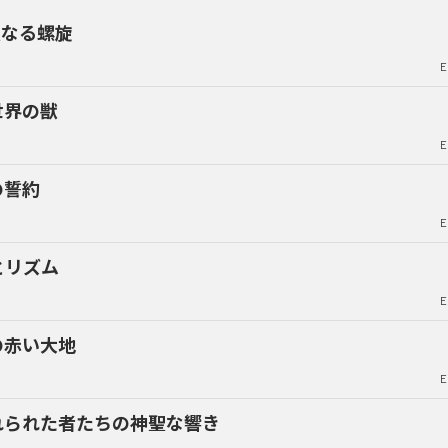
聖なる螺旋
E
世界の獣
E
の誓約
E
とリズム
E
の赤い大地
E
れられた者たちの神聖な響き