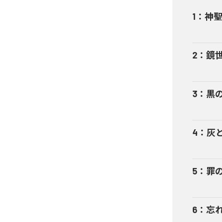
1
：
神
2
：
鏡
3
：
黒
4
：
灰
5
：
罪
6
：
忘