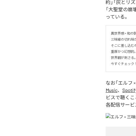
約」「灰とリ
「大聖堂の崩壊
っている。
異世界感 × 和の
三味線の切れ味
そこに差し込む
重厚かつ幻想的。
世界観が刺さる。
今すぐチェック
なお「
エルフ 
Music
、
Spotif
ビスで聴くこ
各配信サービ