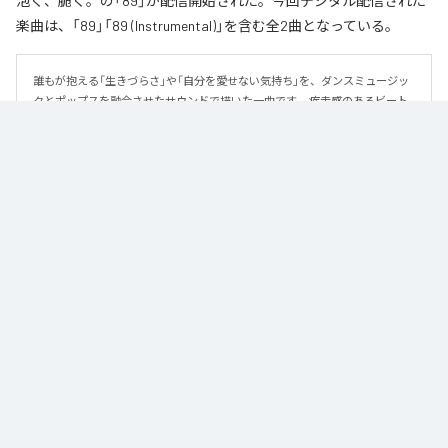
泡く、脆く。の「89」が配信開始された。今回デジタル配信された
楽曲は、「89」「89 (Instrumental)」を含む全2曲となっている。
誰もが抱える「生きづらさ」や「自分を愛せない気持ち」を、ダンスミュージッ
クとポップスを融合させたサウンドで描いた一曲です。 疾走感のあるビート
と繊細な歌詞が交差し、苦しさの中にも小さな希望を見つけ出していく。 「味
方だよ」というメッセージが、心にそっと寄り添う作品です。
なお「
89
」は、
Apple Music
、
Spotify
、
LINE MUSIC
、
YouTube Music
、
Amazon Music Unlimited
などの音楽配信サービスで聴くことができ
る。
各配信サービス：
89
1
：
89
泡く、脆く。