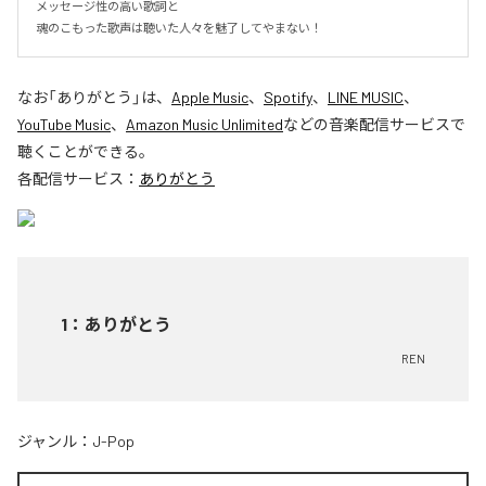
メッセージ性の高い歌詞と

魂のこもった歌声は聴いた人々を魅了してやまない！
なお「
ありがとう
」は、
Apple Music
、
Spotify
、
LINE MUSIC
、
YouTube Music
、
Amazon Music Unlimited
などの音楽配信サービスで
聴くことができる。
各配信サービス：
ありがとう
1
：
ありがとう
REN
ジャンル：
J-Pop