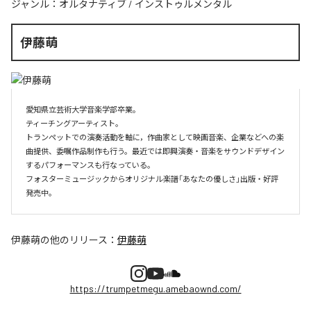
ジャンル：
オルタナティブ
/
インストゥルメンタル
伊藤萌
愛知県立芸術大学音楽学部卒業。

ティーチングアーティスト。

トランペットでの演奏活動を軸に，作曲家として映画音楽、企業などへの楽
曲提供、委嘱作品制作も行う。最近では即興演奏・音楽をサウンドデザイン
するパフォーマンスも行なっている。

フォスターミュージックからオリジナル楽譜「あなたの優しさ」出版・好評
伊藤萌
の他のリリース：
伊藤萌
https://trumpetmegu.amebaownd.com/