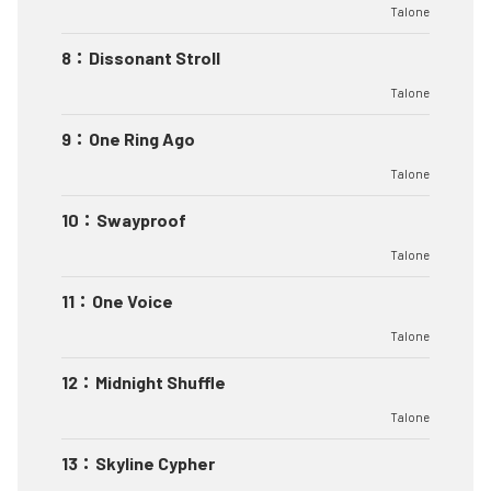
Talone
8
：
Dissonant Stroll
Talone
9
：
One Ring Ago
Talone
10
：
Swayproof
Talone
11
：
One Voice
Talone
12
：
Midnight Shuffle
Talone
13
：
Skyline Cypher