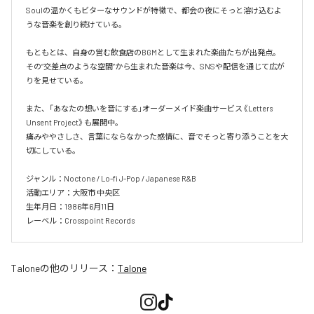
Soulの温かくもビターなサウンドが特徴で、都会の夜にそっと溶け込むよ
うな音楽を創り続けている。

もともとは、自身の営む飲食店のBGMとして生まれた楽曲たちが出発点。  

その“交差点のような空間”から生まれた音楽は今、SNSや配信を通じて広が
りを見せている。

また、「あなたの想いを音にする」オーダーメイド楽曲サービス《Letters 
Unsent Project》も展開中。  

痛みややさしさ、言葉にならなかった感情に、音でそっと寄り添うことを大
切にしている。

ジャンル：Noctone / Lo-fi J-Pop / Japanese R&B  

活動エリア：大阪市 中央区  

生年月日：1986年6月11日  

レーベル：Crosspoint Records
Talone
の他のリリース：
Talone