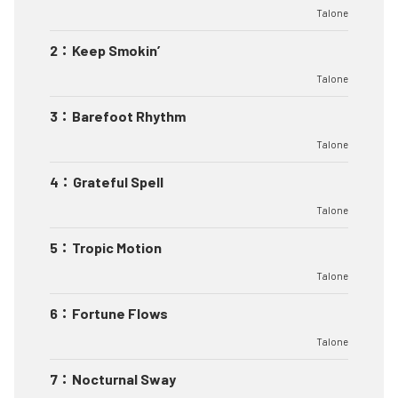
Talone
2
：
Keep Smokin’
Talone
3
：
Barefoot Rhythm
Talone
4
：
Grateful Spell
Talone
5
：
Tropic Motion
Talone
6
：
Fortune Flows
Talone
7
：
Nocturnal Sway