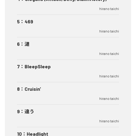
hirano taichi
5
：
469
hirano taichi
6
：
漣
hirano taichi
7
：
BleepSleep
hirano taichi
8
：
Cruisin'
hirano taichi
9
：
違う
hirano taichi
10
：
Headlight