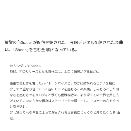
猿臂の「Shade」が配信開始された。今回デジタル配信された楽曲
は、「Shade」を含む全1曲となっている。
1stシングル『Shade』。

猿臂、初のリリースとなる当作品は、余白に情感が宿る1曲だ。

繊細な美しさを纏ったハイトーンボイスと、静かに紡がれるピアノを軸に、
少しずつ重なり合っていく音にドラマを感じるこの楽曲。しみじみとした切
なさを感じさせるメロディと儚くも優雅な詩は、より深くその世界を押し広
げていく。なだらかな緩急はストーリー性を醸し出し、リスナーの心をぐっ
と引き込む。

足し算よりも引き算によって演出される世界観にじっくりと浸りたくなる1曲
だ。