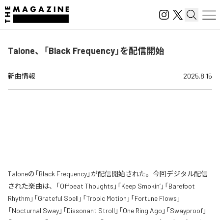
Talone、「Black Frequency」を配信開始
新曲情報
2025.8.15
Taloneの「Black Frequency」が配信開始された。今回デジタル配信
された楽曲は、「Offbeat Thoughts」「Keep Smokin’」「Barefoot
Rhythm」「Grateful Spell」「Tropic Motion」「Fortune Flows」
「Nocturnal Sway」「Dissonant Stroll」「One Ring Ago」「Swayproof」