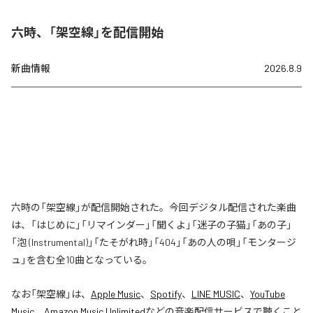
六時、「架空線」を配信開始
新曲情報
2026.8.9
六時の「架空線」が配信開始された。今回デジタル配信された楽曲
は、「はじめに」「リマインダー」「聞くよ」「迷子の子猫」「あの子」
「泡 (Instrumental)」「たそがれ時」「404」「あの人の唄」「モンタージ
ュ」を含む全10曲となっている。
なお「
架空線
」は、
Apple Music
、
Spotify
、
LINE MUSIC
、
YouTube
Music
、
Amazon Music Unlimited
などの音楽配信サービスで聴くこと