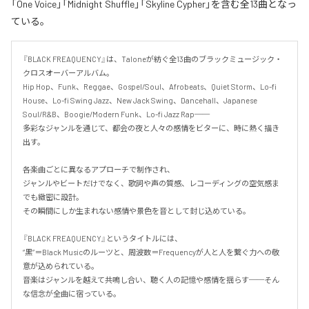
「One Voice」「Midnight Shuffle」「Skyline Cypher」を含む全13曲となっ
ている。
『BLACK FREAQUENCY』は、Taloneが紡ぐ全13曲のブラックミュージック・
クロスオーバーアルバム。  

Hip Hop、Funk、Reggae、Gospel/Soul、Afrobeats、Quiet Storm、Lo-fi 
House、Lo-fi Swing Jazz、New Jack Swing、Dancehall、Japanese 
Soul/R&B、Boogie/Modern Funk、Lo-fi Jazz Rap──  

多彩なジャンルを通じて、都会の夜と人々の感情をビターに、時に熱く描き
出す。

各楽曲ごとに異なるアプローチで制作され、  

ジャンルやビートだけでなく、歌詞や声の質感、レコーディングの空気感ま
でも緻密に設計。  

その瞬間にしか生まれない感情や景色を音として封じ込めている。

『BLACK FREAQUENCY』というタイトルには、  

“黒”＝Black Musicのルーツと、周波数＝Frequencyが人と人を繋ぐ力への敬
意が込められている。  

音楽はジャンルを越えて共鳴し合い、聴く人の記憶や感情を揺らす──そん
な信念が全曲に宿っている。
