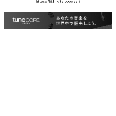
https://lit.link/tarooowashi