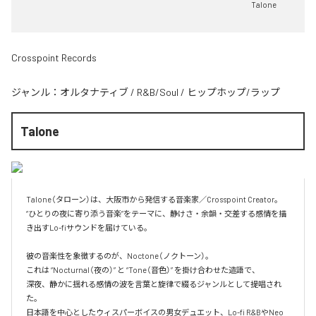
Talone
Crosspoint Records
ジャンル：
オルタナティブ
/
R&B/Soul
/
ヒップホップ/ラップ
Talone
Talone（タローン）は、大阪市から発信する音楽家／Crosspoint Creator。  

“ひとりの夜に寄り添う音楽”をテーマに、静けさ・余韻・交差する感情を描
き出すLo-fiサウンドを届けている。

彼の音楽性を象徴するのが、Noctone（ノクトーン）。  

これは “Nocturnal（夜の）” と “Tone（音色）” を掛け合わせた造語で、  

深夜、静かに揺れる感情の波を言葉と旋律で綴るジャンルとして提唱され
た。  

日本語を中心としたウィスパーボイスの男女デュエット、Lo-fi R&BやNeo 