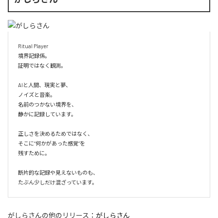
Ritual Player

境界記録係。

証明ではなく観測。

AIと人間、現実と夢、

ノイズと音楽。

名前のつかない境界を、

静かに記録しています。

正しさを決めるためではなく、

そこに“何かがあった感覚”を

残すために。

断片的な記録や見えないものも、

たぶん少しだけ混ざっています。
がしらさん
の他のリリース：
がしらさん