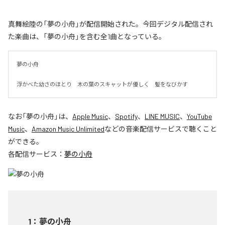
真舞絵陸の「夢の小舟」が配信開始された。今回デジタル配信され
た楽曲は、「夢の小舟」を含む全1曲となっている。
夢の小舟　

浮かべた幼さのほとり　木の葉のスキャットが優しく　髪をなびかす
なお「
夢の小舟
」は、
Apple Music
、
Spotify
、
LINE MUSIC
、
YouTube
Music
、
Amazon Music Unlimited
などの音楽配信サービスで聴くこと
ができる。
各配信サービス：
夢の小舟
1
：
夢の小舟