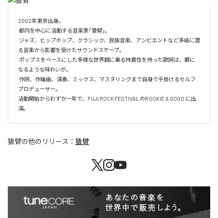
2002年東京出身。

 都内を中心に活動する音楽家「猿臂」。

 ジャズ、ヒップホップ、クラシック、民族音楽、アンビエントなど多岐に渡
る音楽から影響を受けたサウンドスケープ。

 ポップスをベースにした多様な世界観に乗る特異性を持った歌詞は、癖に
なるような味わいが。

 作詞、作編曲、演奏、ミックス、マスタリングまで自身で手掛けるセルフ
プロデューサー。

活動開始からわずか一年で、FUJI ROCK FESTIVAL のROOKIE A GOGO に出
演。
猿臂
の他のリリース：
猿臂