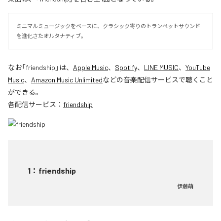
ミニマルミュージックをベースに、クラシック寄りのトランペットサウンド
を進化さたオルタナティブ。
なお「
friendship
」は、
Apple Music
、
Spotify
、
LINE MUSIC
、
YouTube
Music
、
Amazon Music Unlimited
などの音楽配信サービスで聴くこと
ができる。
各配信サービス：
friendship
1
：
friendship
伊藤萌