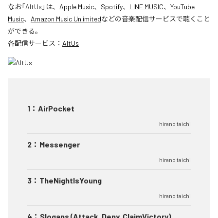
なお「
AltUs
」は、
Apple Music
、
Spotify
、
LINE MUSIC
、
YouTube
Music
、
Amazon Music Unlimited
などの音楽配信サービスで聴くこと
ができる。
各配信サービス：
AltUs
1
：
AirPocket
hirano taichi
2
：
Messenger
hirano taichi
3
：
TheNightIsYoung
hirano taichi
4
：
Slogans (Attack, Deny, ClaimVictory)