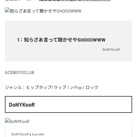
1
：
知らざあ言って聴かせやSHOOOWWW
DoNYKooR
ACIDBOYSCLUB
ジャンル：
ヒップホップ/ラップ
/
J-Pop
/
ロック
DoNYKooR
DoNYKooR a.k.a ne4r