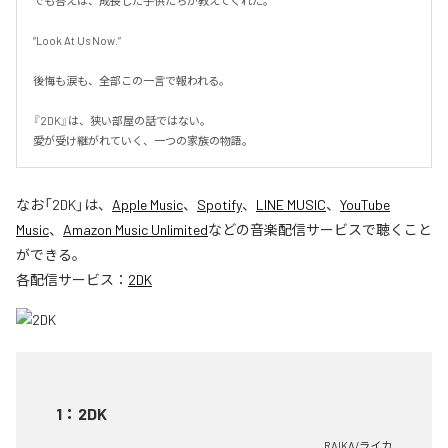
でも答えは、成長した子供たちが教えてくれた。

“Look At Us Now.”

後悔も涙も、全部この一言で報われる。

『2DK』は、狭い部屋の話ではない。

愛が受け継がれていく、一つの家族の物語。
なお「
2DK
」は、
Apple Music
、
Spotify
、
LINE MUSIC
、
YouTube
Music
、
Amazon Music Unlimited
などの音楽配信サービスで聴くこと
ができる。
各配信サービス：
2DK
1
：
2DK
RAIKA/ライカ