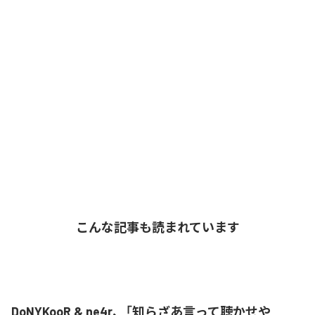
こんな記事も読まれています
DoNYKooR & ne4r、「知らざあ言って聴かせや