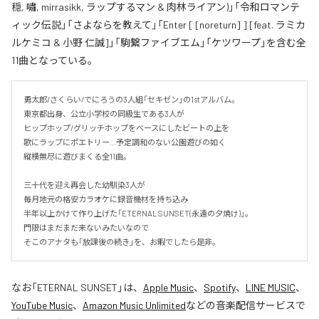
穏, 嘯, mirrasikk, ラップするマン & 肉林ライアン)」「令和ロマンテ
ィック伝説」「さよならを教えて」「Enter [ [noreturn] ] [feat. ラミカ
ルケミコ & 小野 仁誠]」「駒繋ファイブエム」「ケツワープ」を含む全
11曲となっている。
勇太郎/さくらい/でにろうの3人組「セキゼン」の1stアルバム。

東京都出身、公立小学校の同級生である3人が

ヒップホップ/グリッチホップをベースにしたビートの上を

歌にラップにポエトリー…予定調和のない公園遊びの如く

縦横無尽に遊びまくる全11曲。

三十代を迎え再会した幼馴染3人が

毎月地元の格安カラオケに録音機材を持ち込み

半年以上かけて作り上げた「ETERNAL SUNSET(永遠の夕焼け)」。

門限はまだまだ来ないみたいなので

そこのアナタも「放課後の続き」を、お暇でしたら是非。
なお「
ETERNAL SUNSET
」は、
Apple Music
、
Spotify
、
LINE MUSIC
、
YouTube Music
、
Amazon Music Unlimited
などの音楽配信サービスで