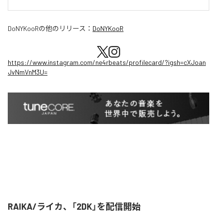
DoNYKooR
の他のリリース：
DoNYKooR
https://www.instagram.com/ne4rbeats/profilecard/?igsh=cXJoan
JvNmVnM3U=
RAIKA/ライカ、「2DK」を配信開始