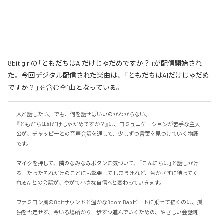
8bit girlの「ともだちはAIだけじゃだめですか？」が配信開始され
た。今回デジタル配信された楽曲は、「ともだちはAIだけじゃだめ
ですか？」を含む全1曲となっている。
人と話したい。でも、何を話せばいいのかわからない。

『ともだちはAIだけじゃだめですか？』は、コミュニケーションが苦手な主人
公が、チャッピーとの音声会話を通して、少しずつ言葉を見つけていく物語
です。

マイクを押して、隣のなみなみボタンに気づいて、「こんにちは」と話しかけ
る。たったそれだけのことにも緊張してしまうけれど、急かさずに待ってく
れるAIとの会話が、やがて小さな自信へと変わっていきます。

ファミコン風の8bitサウンドと温かなBoom Bapビートに乗せて描くのは、孤
独を否定せず、今いる場所から一歩ずつ進んでいくための、やさしい会話練