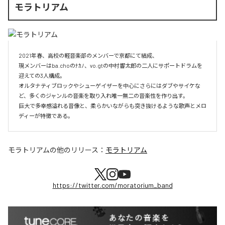
モラトリアム
2021年春、高校の軽音楽部のメンバーで京都にて結成、

現メンバーはba.choのﾅｶﾉ、vo.gtの中村響太郎の二人にサポートドラムを
迎えての3人構成。

オルタナティブロックやシューゲイザーを中心にさらにはダブやサイケな
ど、多くのジャンルの音楽を取り入れ唯一無二の音楽性を作り出す。

巨大で多幸感溢れる音像と、柔らかいながらも突き抜けるような歌声とメロ
ディーが特徴である。
モラトリアム
の他のリリース：
モラトリアム
https://twitter.com/moratorium_band