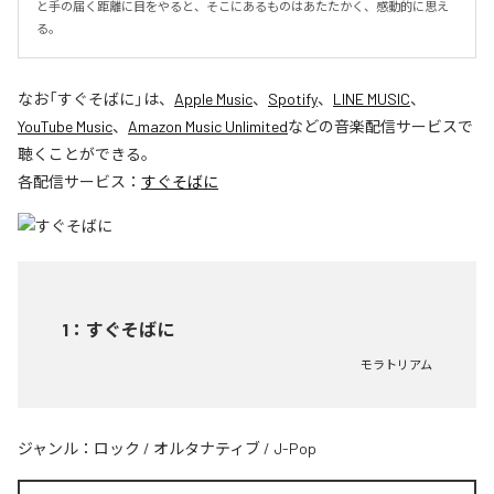
と手の届く距離に目をやると、そこにあるものはあたたかく、感動的に思え
る。
なお「
すぐそばに
」は、
Apple Music
、
Spotify
、
LINE MUSIC
、
YouTube Music
、
Amazon Music Unlimited
などの音楽配信サービスで
聴くことができる。
各配信サービス：
すぐそばに
1
：
すぐそばに
モラトリアム
ジャンル：
ロック
/
オルタナティブ
/
J-Pop