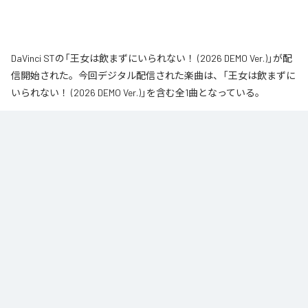
DaVinci STの「王女は飲まずにいられない！ (2026 DEMO Ver.)」が配
信開始された。今回デジタル配信された楽曲は、「王女は飲まずに
いられない！ (2026 DEMO Ver.)」を含む全1曲となっている。
なお「
王女は飲まずにいられない！ (2026 DEMO Ver.)
」は、
Apple
Music
、
Spotify
、
LINE MUSIC
、
YouTube Music
、
Amazon Music
Unlimited
などの音楽配信サービスで聴くことができる。
各配信サービス：
王女は飲まずにいられない！ (2026 DEMO Ver.)
1
：
王女は飲まずにいられない！ (2026 DEMO
Ver.)