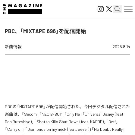
PBC、「MIXTAPE 696」を配信開始
新曲情報
2025.8.14
PBCの「MIXTAPE 696」が配信開始された。今回デジタル配信された
楽曲は、「Secom」「NEO B-BOY」「Only Me」「Universal Disney (feat.
Don Ruteshiyo)」「Shatta Killa Shut Down (feat. KAEDE)」「Bet!」
「Carry on」「Diamonds on my neck (feat. 5ever)」「No Doubt Really」