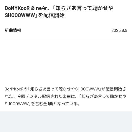
DoNYKooR & ne4r、「知らざあ言って聴かせや
SHOOOWWW」を配信開始
新曲情報
2026.8.9
DoNYKooRの「知らざあ言って聴かせやSHOOOWWW」が配信開始さ
れた。今回デジタル配信された楽曲は、「知らざあ言って聴かせや
SHOOOWWW」を含む全1曲となっている。
なお「
知らざあ言って聴かせやSHOOOWWW
」は、
Apple Music
、
Spotify
、
LINE MUSIC
、
YouTube Music
、
Amazon Music Unlimited
など