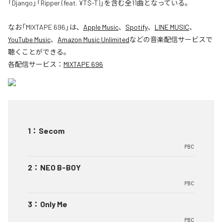
「Django」「Ripper (feat. ¥T$-T)」を含む全11曲となっている。
なお「
MIXTAPE 696
」は、
Apple Music
、
Spotify
、
LINE MUSIC
、
YouTube Music
、
Amazon Music Unlimited
などの音楽配信サービスで
聴くことができる。
各配信サービス：
MIXTAPE 696
1
：
Secom
PBC
2
：
NEO B-BOY
PBC
3
：
Only Me
PBC