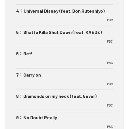
4
：
Universal Disney (feat. Don Ruteshiyo)
PBC
5
：
Shatta Killa Shut Down (feat. KAEDE)
PBC
6
：
Bet!
PBC
7
：
Carry on
PBC
8
：
Diamonds on my neck (feat. 5ever)
PBC
9
：
No Doubt Really
PBC