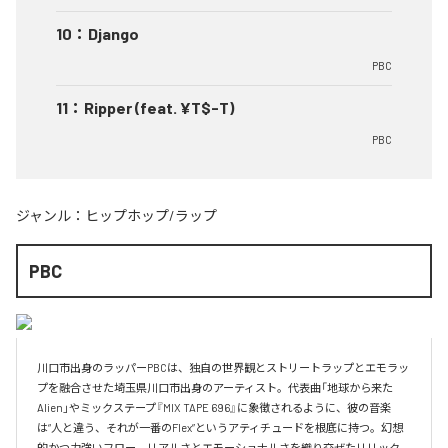
10
：
Django
PBC
11
：
Ripper (feat. ¥T$-T)
PBC
ジャンル：
ヒップホップ/ラップ
PBC
川口市出身のラッパーPBCは、独自の世界観とストリートラップとエモラッ
プを融合させた埼玉県川口市出身のアーティスト。代表曲「地球から来た
Alien」やミックステープ『MIX TAPE 696』に象徴されるように、彼の音楽
は“人と違う、それが一番のFlex”というアティチュードを根底に持つ。幻想
的かつ力強いフロー、リアルさとエモーショナルさを織り交ぜたリリック