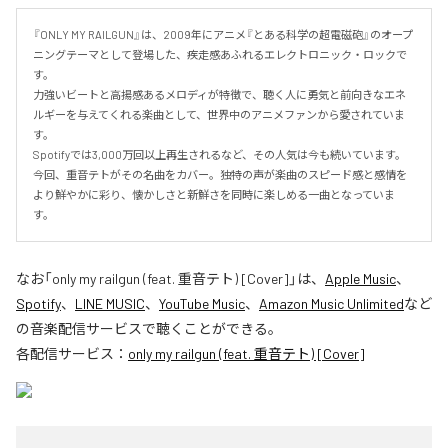
『ONLY MY RAILGUN』は、2009年にアニメ『とある科学の超電磁砲』のオープ
ニングテーマとして登場した、疾走感あふれるエレクトロニック・ロックで
す。

力強いビートと高揚感あるメロディが特徴で、聴く人に勇気と前向きなエネ
ルギーを与えてくれる楽曲として、世界中のアニメファンから愛されていま
す。

Spotifyでは3,000万回以上再生されるなど、その人気は今も続いています。

今回、重音テトがその名曲をカバー。独特の声が楽曲のスピード感と感情を
より鮮やかに彩り、懐かしさと新鮮さを同時に楽しめる一曲となっていま
す。
なお「
only my railgun (feat. 重音テト) [Cover]
」は、
Apple Music
、
Spotify
、
LINE MUSIC
、
YouTube Music
、
Amazon Music Unlimited
など
の音楽配信サービスで聴くことができる。
各配信サービス：
only my railgun (feat. 重音テト) [Cover]