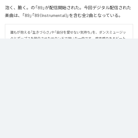
泡く、脆く。の「89」が配信開始された。今回デジタル配信された
楽曲は、「89」「89 (Instrumental)」を含む全2曲となっている。
誰もが抱える「生きづらさ」や「自分を愛せない気持ち」を、ダンスミュージッ
クとポップスを融合させたサウンドで描いた一曲です。 疾走感のあるビート
と繊細な歌詞が交差し、苦しさの中にも小さな希望を見つけ出していく。 「味
方だよ」というメッセージが、心にそっと寄り添う作品です。
なお「
89
」は、
Apple Music
、
Spotify
、
LINE MUSIC
、
YouTube Music
、
Amazon Music Unlimited
などの音楽配信サービスで聴くことができ
る。
各配信サービス：
89
1
：
89