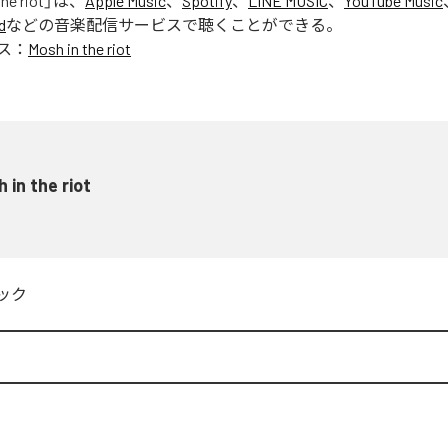
he riot
」は、
Apple Music
、
Spotify
、
LINE MUSIC
、
YouTube Music
d
などの音楽配信サービスで聴くことができる。
ス：
Mosh in the riot
 in the riot
ック