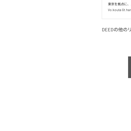
東京を拠点に、
DEED
の他の