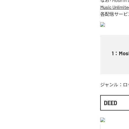
なお「
Mosh in t
Music Unlimite
各配信サービ
1
：
Mosh
ジャンル：
ロ
DEED