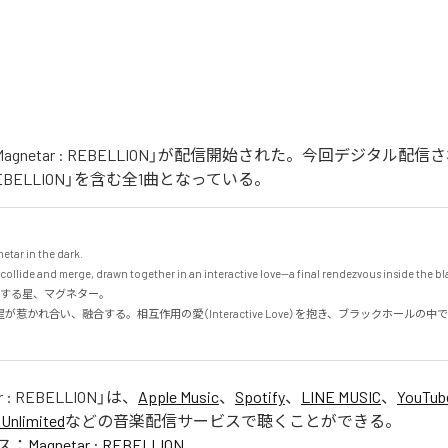
の「Magnetar : REBELLION」が配信開始された。今回デジタル
 : REBELLION」を含む全1曲となっている。
tar in the dark.

 collide and merge, drawn together in an interactive love—a final rendezvous inside the blac
する星、マグネター。

が惹かれ合い、融合する。相互作用の愛（Interactive Love）を抱き、ブラックホールの
r : REBELLION
」は、
Apple Music
、
Spotify
、
LINE MUSIC
、
YouTub
Unlimited
などの音楽配信サービスで聴くことができる。
ス：
Magnetar : REBELLION