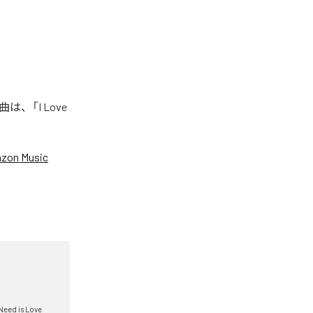
曲は、「I Love
zon Music
I Need is Love