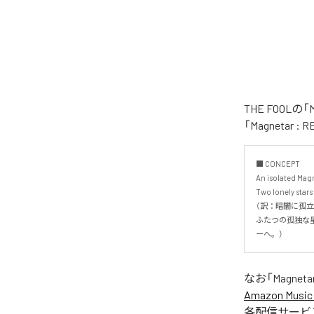
THE FOOL
「Magnetar
■ CONCEPT

An isolated Magne
Two lonely stars
（訳：暗闇に孤立
ふたつの孤独な星
ーへ。）
なお「
Magneta
Amazon Music 
各配信サービ