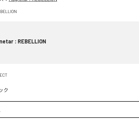
netar : REBELLION
JECT
ック
L