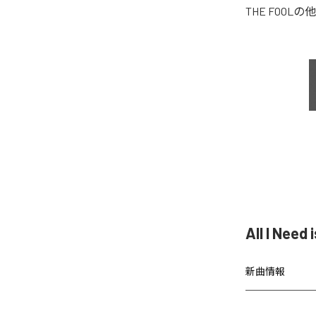
THE FOOL
の他
All I Ne
新曲情報