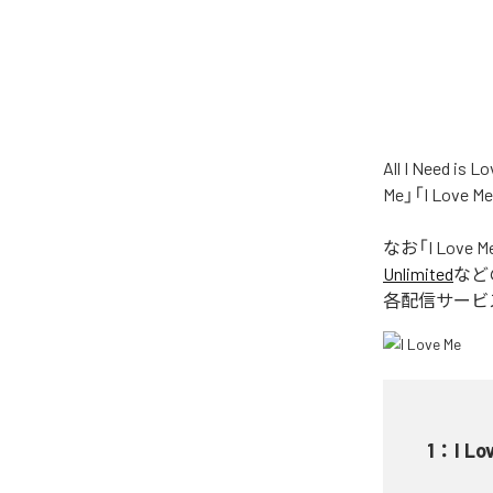
All I Nee
Me」「I Love
なお「
I Love M
Unlimited
など
各配信サービ
1
：
I Lo