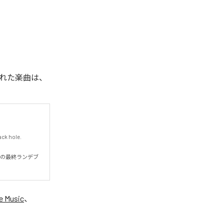
配信された楽曲は、
k hole.

中での最終ランデブ
e Music
、