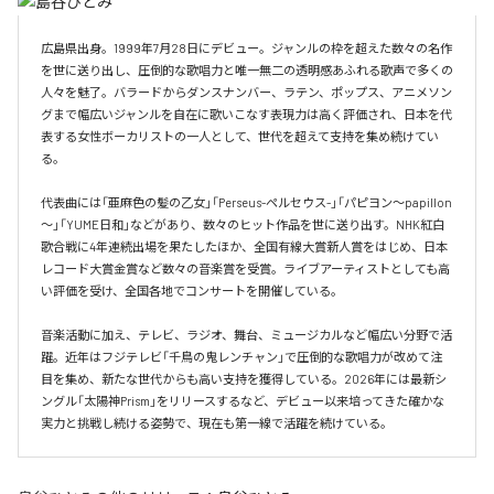
広島県出身。1999年7月28日にデビュー。ジャンルの枠を超えた数々の名作
を世に送り出し、圧倒的な歌唱力と唯一無二の透明感あふれる歌声で多くの
人々を魅了。バラードからダンスナンバー、ラテン、ポップス、アニメソン
グまで幅広いジャンルを自在に歌いこなす表現力は高く評価され、日本を代
表する女性ボーカリストの一人として、世代を超えて支持を集め続けてい
る。

代表曲には「亜麻色の髪の乙女」「Perseus-ペルセウス-」「パピヨン～papillon
～」「YUME日和」などがあり、数々のヒット作品を世に送り出す。NHK紅白
歌合戦に4年連続出場を果たしたほか、全国有線大賞新人賞をはじめ、日本
レコード大賞金賞など数々の音楽賞を受賞。ライブアーティストとしても高
い評価を受け、全国各地でコンサートを開催している。

音楽活動に加え、テレビ、ラジオ、舞台、ミュージカルなど幅広い分野で活
躍。近年はフジテレビ「千鳥の鬼レンチャン」で圧倒的な歌唱力が改めて注
目を集め、新たな世代からも高い支持を獲得している。2026年には最新シ
ングル「太陽神Prism」をリリースするなど、デビュー以来培ってきた確かな
実力と挑戦し続ける姿勢で、現在も第一線で活躍を続けている。