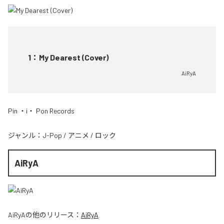
1
：
My Dearest (Cover)
AiRyA
Pin ・i・ Pon Records
ジャンル：
J-Pop
/
アニメ
/
ロック
AiRyA
AiRyA
の他のリリース：
AiRyA