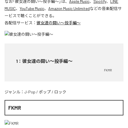
なお「
彼女達の闘い～投手編～
」は、
Apple Music
、
Spotify
、
LINE
MUSIC
、
YouTube Music
、
Amazon Music Unlimited
などの音楽配信サ
ービスで聴くことができる。
各配信サービス：
彼女達の闘い～投手編～
1
：
彼女達の闘い～投手編～
FKMR
ジャンル：
J-Pop
/
ポップ
/
ロック
FKMR