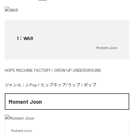
1
：
WAR
Moment Joon
HOPE MACHINE FACTORY / GROW UP UNDERGROUND
ジャンル：
J-Pop
/
ヒップホップ/ラップ
/
ポップ
Moment Joon
Moment Joon
