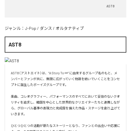
AST8
ジャンル：
J-Pop
/
ダンス
/
オルタナティブ
AST8
AST8（アストエイト）は、“A Story To ∞” に由来するグループ名のもと、メ
ンバーとファンが共に、無限に広がっていく物語を紡いでいくことをコンセ
プトに誕生したボーイズグループです。

楽曲、コレオグラフィー、パフォーマンスのすべてにおいて妥協のないクオ
リティを追求し、韓国を中心とした世界的なクリエイターたちと連携しなが
ら、グローバル基準の表現力と完成度を備えた作品・ステージを創り上げて
いきます。

ひとつひとつの活動が新たなストーリーとなり、ファンとの出会いや応援に