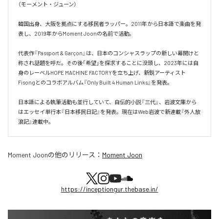
（モーメント・ジューン）

韓国出身、大阪を拠点にする移民者ラッパー。2011年から日本語で楽曲を発
表し、2019年からMoment Joonの名前で活動。

代表作『Passport & Garçon』は、日本のコンシャスラップの新しい幕開けと
称され話題を呼だ。その後「希望」を探求することに没頭し、2023年には自
身のレーベルHOPE MACHINE FACTORYを立ち上げ、新鋭アーティスト
Fisongとのコラボアルバム『Only Built 4 Human Links』を発表。

日本語による執筆活動も並行していて、自伝的小説『三代』、岩波文庫から
はエッセイ単行本『日本移民日記』を発表。現在はWeb岩波で新連載『外人放
浪記』連載中。
Moment Joon
の他のリリース：
Moment Joon
https://inceptiongur.thebase.in/