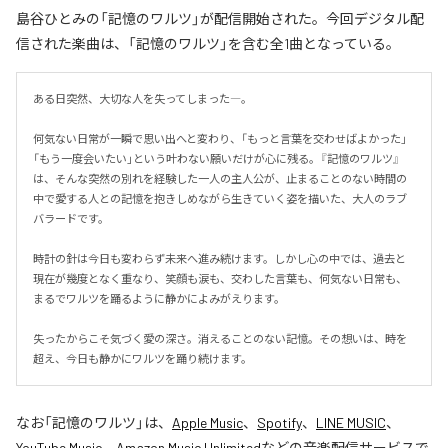
島谷ひとみの「記憶のワルツ」が配信開始された。今回デジタル配
信された楽曲は、「記憶のワルツ」を含む全1曲となっている。
ある日突然、大切な人を失ってしまった―。

何気ない日常が一瞬で思い出へと変わり、「もっと言葉を交わせばよかった」
「もう一度会いたい」という叶わない願いだけが心に残る。『記憶のワルツ』
は、そんな突然の別れを経験した一人の主人公が、止まることのない時間の
中で愛する人との記憶を抱きしめながら生きていく姿を描いた、大人のラブ
バラードです。

時計の針は今日も変わらず未来へ進み続けます。しかし心の中では、過去と
現在が幾度となく重なり、笑顔も涙も、交わした言葉も、何気ない日常も、
まるでワルツを踊るように静かによみがえります。

失ったからこそ気づく愛の深さ。消えることのない記憶。その想いは、時を
超え、今日も静かにワルツを踊り続けます。
なお「
記憶のワルツ
」は、
Apple Music
、
Spotify
、
LINE MUSIC
、
YouTube Music
、
Amazon Music Unlimited
などの音楽配信サービスで