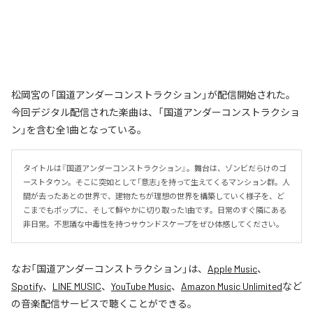
松岡宮の「国道アンダーコンストラクション」が配信開始された。
今回デジタル配信された楽曲は、「国道アンダーコンストラクショ
ン」を含む全1曲となっている。
タイトルは『国道アンダーコンストラクション』。舞台は、ゾンビだらけのゴ
ーストタウン。そこに突如として「意志」を持って生えてくるマンション群。人
間が去ったあとの世界で、建物たちが理想の世界を構築していく様子を、ど
こまでもポップに、そして鮮やかに切り取った1曲です。日常のすぐ隣にある
非日常。不思議な中毒性を持つサウンドスケープをぜひ体感してください。
なお「
国道アンダーコンストラクション
」は、
Apple Music
、
Spotify
、
LINE MUSIC
、
YouTube Music
、
Amazon Music Unlimited
など
の音楽配信サービスで聴くことができる。