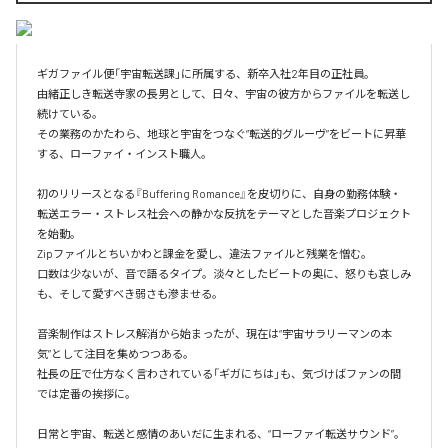
ギガファイル便「宇宙転送課」に所属する、新卒入社2年目の正社員。

由緒正しき転送寺家の長男として、日々、宇宙の彼方からファイルを転送し
続けている。

その業務のかたわら、地球と宇宙をつなぐ“転送的グルーヴ”をビートに昇華
する、ローファイ・インスト職人。

初のリリースとなる『Buffering Romance』を皮切りに、自身の勤務体験・
転送エラー・ストレス社会への静かな反抗をテーマとした音楽プロジェクト
を始動。

Zipファイルとちいかわと課金を愛し、違法ファイルと残業を憎む。

口数は少ないが、音で語るタイプ。淡々としたビートの奥に、怒りも哀しみ
も、そして愛すべき弱さも滲ませる。

音楽制作はストレス解消から始まったが、現在は“宇宙サラリーマンの本
気”として注目を集めつつある。

社長の圧で仕方なく言わされている「ギガにちは」も、気づけばファンの間
では定番の挨拶に。

日常と宇宙、転送と感情のあいだに生まれる、“ローファイ転送サウンド”。
