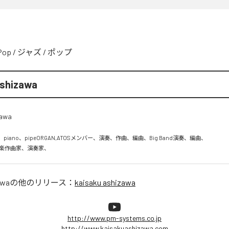
Pop
/
ジャズ
/
ポップ
ashizawa
,など、piano、pipeORGAN,ATOSメンバー、演奏、作曲、編曲、Big Band演奏、編曲、

楽作曲家、演奏家、
awa
の他のリリース：
kaisaku ashizawa
http://www.pm-systems.co.jp
http://www.kaisakuashizawa.com