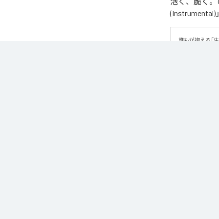
泡く、脆く。の
(Instrume
誰もが抱える「
曲です。 疾走
ッセージが、心
なお「
89
」は、
などの音楽配
各配信サービ
1
：
89
2
：
89 