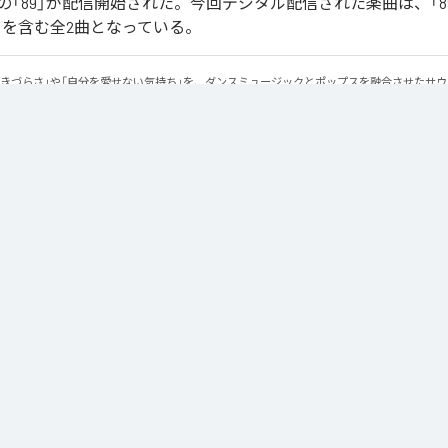
「89」が配信開始された。今回デジタル配信された楽曲は、「89」
ntal)」を含む全2曲となっている。
生きづらさ」や「自分を愛せない気持ち」を、ダンスミュージックとポップスを融合させたサ
感のあるビートと繊細な歌詞が交差し、苦しさの中にも小さな希望を見つけ出していく。 「味
にそっと寄り添う作品です。
Apple Music
、
Spotify
、
LINE MUSIC
、
YouTube Music
、
Amazon Mus
信サービスで聴くことができる。
ス：
89
(Instrumental)