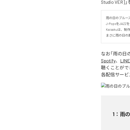
Studio V
雨の日のブルース!
J-PopsをJA
Kaisakuは、制
まさに雨の日の
なお「
雨の日のブル
Spotify
、
LINE
聴くことがで
各配信サービ
1
：
雨の日