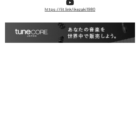
https://lit.link/ikezaki1980