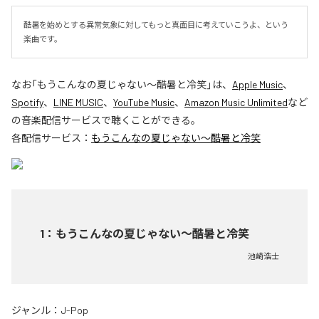
酷暑を始めとする異常気象に対してもっと真面目に考えていこうよ、という
楽曲です。
なお「
もうこんなの夏じゃない～酷暑と冷笑
」は、
Apple Music
、
Spotify
、
LINE MUSIC
、
YouTube Music
、
Amazon Music Unlimited
など
の音楽配信サービスで聴くことができる。
各配信サービス：
もうこんなの夏じゃない～酷暑と冷笑
1
：
もうこんなの夏じゃない～酷暑と冷笑
池崎浩士
ジャンル：
J-Pop