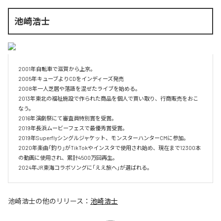
池崎浩士
2001年自転車で滋賀から上京。

2005年キューブよりCDをインディーズ発売

2008年一人芝居や落語を混ぜたライブを始める。

2013年東北の福祉施設で作られた商品を個人で買い取り、行商販売をおこ
なう。

2016年演劇祭にて審査員特別賞を受賞。

2019年長浜ムービーフェスで最優秀賞受賞。

2019年Superflyシングルジャケット、モンスターハンターCMに参加。

2020年楽曲「釣り」がTikTokやインスタで使用され始め、現在まで12300本
の動画に使用され、累計4500万回再生。

2024年JR東海コラボソングに「ええ旅へ」が選ばれる。
池崎浩士
の他のリリース：
池崎浩士