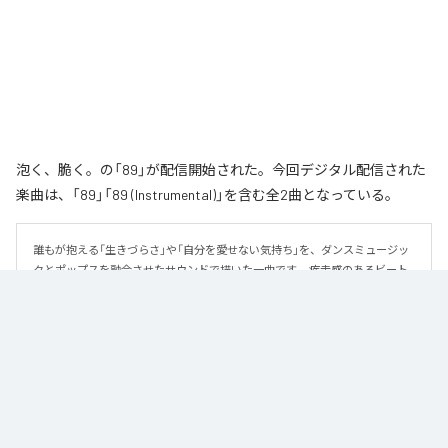
泡く、脆く。の「89」が配信開始された。今回デジタル配信された
楽曲は、「89」「89 (Instrumental)」を含む全2曲となっている。
誰もが抱える「生きづらさ」や「自分を愛せない気持ち」を、ダンスミュージッ
クとポップスを融合させたサウンドで描いた一曲です。 疾走感のあるビート
と繊細な歌詞が交差し、苦しさの中にも小さな希望を見つけ出していく。 「味
方だよ」というメッセージが、心にそっと寄り添う作品です。
なお「
89
」は、
Apple Music
、
Spotify
、
LINE MUSIC
、
YouTube Music
、
Amazon Music Unlimited
などの音楽配信サービスで聴くことができ
る。