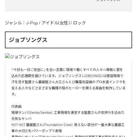
ジャンル：
J-Pop
/
アイドル(女性)
/
ロック
ジョブソングス
『今日も一日ご安全に』を合い言葉に現場で働くすべての人々へ尊敬と愛を
込めた応援歌を届けています。ジョブソングス（JOBSONGS）は建設現場で
汗を流す監督さん基礎屋さん大工さんとび職電気設備のプロ水道インフラを
支える人々などさまざまな職種の陰のヒーローを讃える楽曲を制作していま
す。

代表曲  

現場サンバ (Genba Samba): 工事現場を運営する監督さんの気持ちを込めた
元気なサンバ  

HOT HOT 基礎屋さん (Foundation Crew): 見えない部分が一番大事な基礎工
事の大切さをパワーポップで表現  

真夜中シティループ (Midnight City Loop): 真夜中の道路工事が街を支えるソ