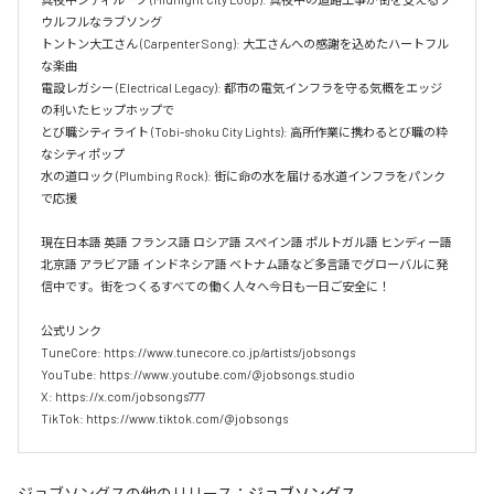
ウルフルなラブソング  

トントン大工さん (Carpenter Song): 大工さんへの感謝を込めたハートフル
な楽曲  

電設レガシー (Electrical Legacy): 都市の電気インフラを守る気概をエッジ
の利いたヒップホップで  

とび職シティライト (Tobi-shoku City Lights): 高所作業に携わるとび職の粋
なシティポップ  

水の道ロック (Plumbing Rock): 街に命の水を届ける水道インフラをパンク
で応援

現在日本語 英語 フランス語 ロシア語 スペイン語 ポルトガル語 ヒンディー語 
北京語 アラビア語 インドネシア語 ベトナム語など多言語でグローバルに発
信中です。街をつくるすべての働く人々へ今日も一日ご安全に！

公式リンク

TuneCore: https://www.tunecore.co.jp/artists/jobsongs

YouTube: https://www.youtube.com/@jobsongs.studio

X: https://x.com/jobsongs777

TikTok: https://www.tiktok.com/@jobsongs
ジョブソングス
の他のリリース：
ジョブソングス