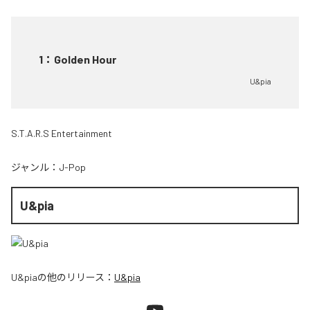
1
：
Golden Hour
U&pia
S.T.A.R.S Entertainment
ジャンル：
J-Pop
U&pia
U&pia
の他のリリース：
U&pia