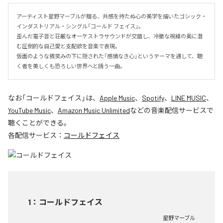
アーティスト星野マーブルが贈る、共感を持たぬ心の美学を描いたゴシック・
インダストリアル・シングル「コールド フェイス」。

歪んだ電子音と荘厳なオーケストラサウンドが交錯し、冷徹な視線の奥に潜
む圧倒的な自己愛と支配欲を音楽で表現。

仮面のような微笑みの下に隠された「感情なき心」というテーマを通して、聴
く者を美しくも恐ろしい世界へと誘う一曲。
なお「
コールドフェイス
」は、
Apple Music
、
Spotify
、
LINE MUSIC
、
YouTube Music
、
Amazon Music Unlimited
などの音楽配信サービスで
聴くことができる。
各配信サービス：
コールドフェイス
1
：
コールドフェイス
星野マーブル