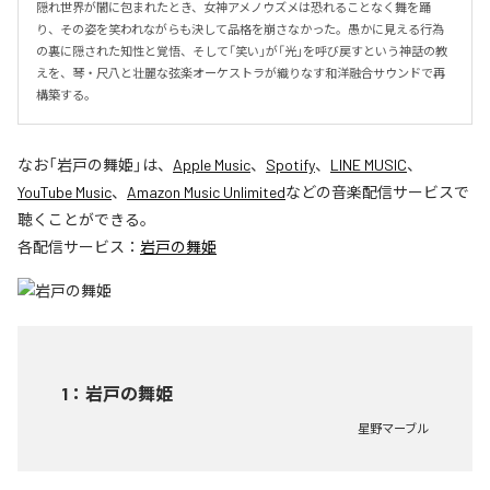
隠れ世界が闇に包まれたとき、女神アメノウズメは恐れることなく舞を踊
り、その姿を笑われながらも決して品格を崩さなかった。愚かに見える行為
の裏に隠された知性と覚悟、そして「笑い」が「光」を呼び戻すという神話の教
えを、琴・尺八と壮麗な弦楽オーケストラが織りなす和洋融合サウンドで再
構築する。
なお「
岩戸の舞姫
」は、
Apple Music
、
Spotify
、
LINE MUSIC
、
YouTube Music
、
Amazon Music Unlimited
などの音楽配信サービスで
聴くことができる。
各配信サービス：
岩戸の舞姫
1
：
岩戸の舞姫
星野マーブル