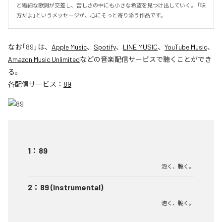
と繊細な歌詞が交差し、苦しさの中にも小さな希望を見つけ出していく。 「味
方だよ」というメッセージが、心にそっと寄り添う作品です。
なお「
89
」は、
Apple Music
、
Spotify
、
LINE MUSIC
、
YouTube Music
、
Amazon Music Unlimited
などの音楽配信サービスで聴くことができ
る。
各配信サービス：
89
1
：
89
泡く、脆く。
2
：
89 (Instrumental)
泡く、脆く。