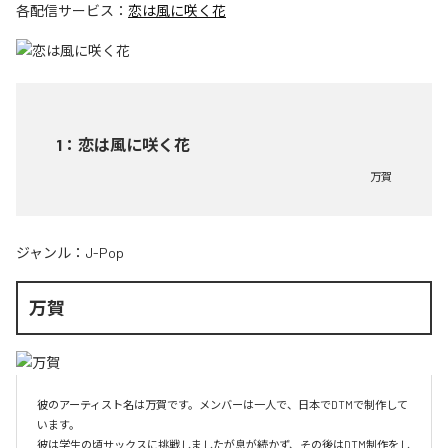
各配信サービス：
恋は風に咲く花
1
：
恋は風に咲く花
万賀
ジャンル：
J-Pop
万賀
彼のアーティスト名は万賀です。メンバーは一人で、日本でDTMで制作して
います。

彼は学生の頃サックスに挑戦しましたが息が続かず、その後はDTM制作をし