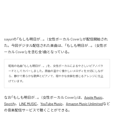
sayuriの「もしも明日が…。 (女性ボーカル Cover)」が配信開始され
た。今回デジタル配信された楽曲は、「もしも明日が…。 (女性ボ
ーカル Cover)」を含む全1曲となっている。
昭和の名曲「もしも明日が…。」を、女性ボーカルによるやさしいピアノバラ
ードとしてカバーしました。原曲の温かく懐かしいメロディを大切にしなが
ら、静かで柔らかな歌声とピアノで、穏やかな余韻を感じるアレンジに仕上
げています。
なお「
もしも明日が…。 (女性ボーカル Cover)
」は、
Apple Music
、
Spotify
、
LINE MUSIC
、
YouTube Music
、
Amazon Music Unlimited
など
の音楽配信サービスで聴くことができる。