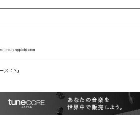
vaterelay.appleid.com
ース：
Yu