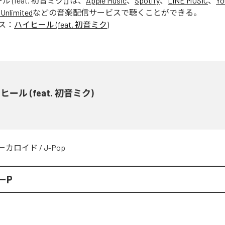
 (feat. 初音ミク)
」は、
Apple Music
、
Spotify
、
LINE MUSIC
、
Yo
Unlimited
などの音楽配信サービスで聴くことができる。
ス：
ハイヒール (feat. 初音ミク)
ヒール (feat. 初音ミク)
ーカロイド
/
J-Pop
ーP