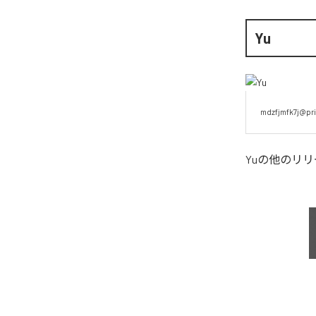
Yu
mdzfjmfk7j@pri
Yu
の他のリリ