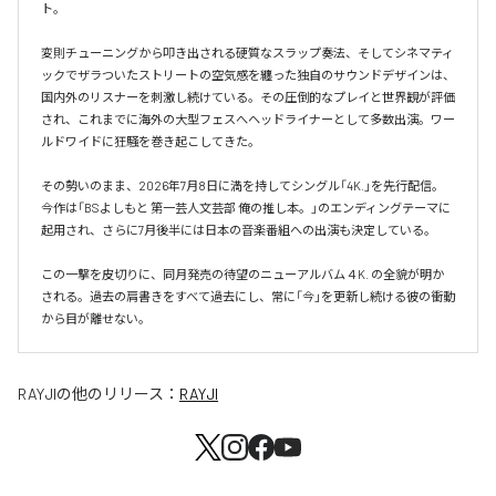
ト。

変則チューニングから叩き出される硬質なスラップ奏法、そしてシネマティ
ックでザラついたストリートの空気感を纏った独自のサウンドデザインは、
国内外のリスナーを刺激し続けている。その圧倒的なプレイと世界観が評価
され、これまでに海外の大型フェスへヘッドライナーとして多数出演。ワー
ルドワイドに狂騒を巻き起こしてきた。

その勢いのまま、2026年7月8日に満を持してシングル「4K.」を先行配信。
今作は「BSよしもと 第一芸人文芸部 俺の推し本。」のエンディングテーマに
起用され、さらに7月後半には日本の音楽番組への出演も決定している。

この一撃を皮切りに、同月発売の待望のニューアルバム４K. の全貌が明か
される。過去の肩書きをすべて過去にし、常に「今」を更新し続ける彼の衝動
から目が離せない。
RAYJI
の他のリリース：
RAYJI