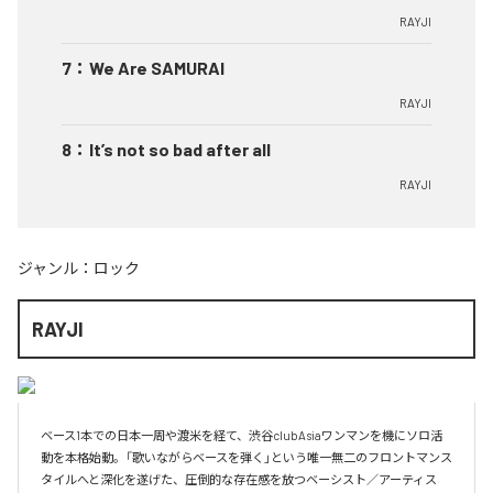
RAYJI
7
：
We Are SAMURAI
RAYJI
8
：
It’s not so bad after all
RAYJI
ジャンル：
ロック
RAYJI
ベース1本での日本一周や渡米を経て、渋谷clubAsiaワンマンを機にソロ活
動を本格始動。「歌いながらベースを弾く」という唯一無二のフロントマンス
タイルへと深化を遂げた、圧倒的な存在感を放つベーシスト／アーティス