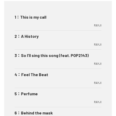
1
：
This is my call
RAYJI
2
：
A History
RAYJI
3
：
So I’ll sing this song (feat. POP2143)
RAYJI
4
：
Feel The Beat
RAYJI
5
：
Perfume
RAYJI
6
：
Behind the mask