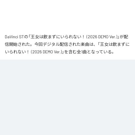
DaVinci STの「王女は飲まずにいられない！ (2026 DEMO Ver.)」が配
信開始された。今回デジタル配信された楽曲は、「王女は飲まずに
いられない！ (2026 DEMO Ver.)」を含む全1曲となっている。
なお「
王女は飲まずにいられない！ (2026 DEMO Ver.)
」は、
Apple
Music
、
Spotify
、
LINE MUSIC
、
YouTube Music
、
Amazon Music
Unlimited
などの音楽配信サービスで聴くことができる。
各配信サービス：
王女は飲まずにいられない！ (2026 DEMO Ver.)
1
：
王女は飲まずにいられない！ (2026 DEMO