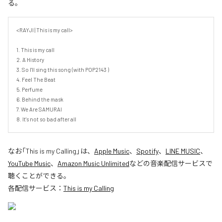
る。
<RAYJI | This is my call>

1. This is my call

2. A History

3. So I'll sing this song (with POP2143 )

4. Feel The Beat

5. Perfume

6. Behind the mask

7. We Are SAMURAI

8. It's not so bad after all
なお「
This is my Calling
」は、
Apple Music
、
Spotify
、
LINE MUSIC
、
YouTube Music
、
Amazon Music Unlimited
などの音楽配信サービスで
聴くことができる。
各配信サービス：
This is my Calling