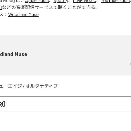
d Muse
」は、
Apple Music
、
Spotify
、
LINE MUSIC
、
YouTube Music
d
などの音楽配信サービスで聴くことができる。
ス：
Woodland Muse
dland Muse
ューエイジ
/
オルタナティブ
RÜ