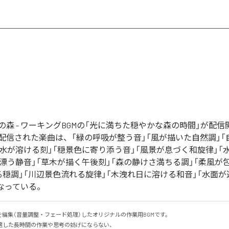
の森 - ワーキングBGMの「光に満ちた穏やかな森の時間」が配
配信された楽曲は、「緑の呼吸が整う音」「風が描いた自然調」「
と水が溶ける刻」「穏景色に寄り添う音」「風景が息づく和旋律」「
に漂う静音」「草木が描く午後刻」「森の静けさ満ちる調」「柔風が
る穏調」「川辺景色流れる旋律」「木洩れ日に溶ける和音」「水面が
となっている。
を編集（音量調整・フェード処理）したオリジナルの作業用BGMです。

した長時間の作業や思考の妨げにならない、
