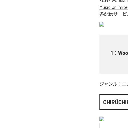
なお「
Woodlan
Music Unlimite
各配信サービ
1
：
Woo
ジャンル：
ニ
CHIRÜCHI