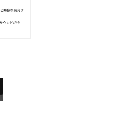


音と映像を融合さ
いサウンドが特