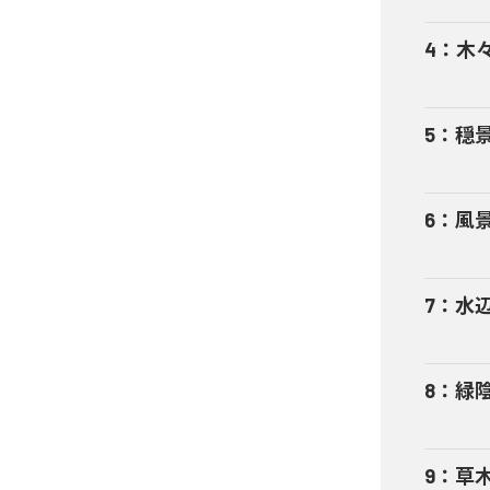
4
：
木
5
：
穏
6
：
風
7
：
水
8
：
緑
9
：
草