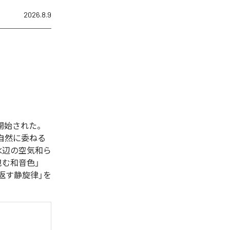
2026.8.9
信開始された。
自然に委ねる
水辺の空気和ら
包む和音色」
返す静旋律」を