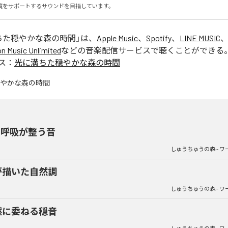
境をサポートするサウンドを目指しています。
ちた穏やかな森の時間
」は、
Apple Music
、
Spotify
、
LINE MUSIC
 Music Unlimited
などの音楽配信サービスで聴くことができる
ス：
光に満ちた穏やかな森の時間
の呼吸が整う音
しゅうちゅうの森 - ワ
が描いた自然調
しゅうちゅうの森 - ワ
然に委ねる穏音