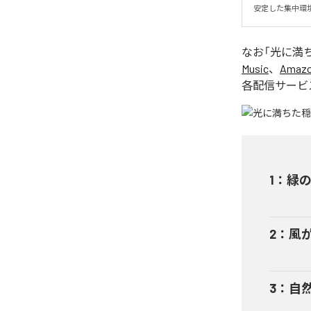
安定した集中環
なお「
光に満
Music
、
Amazon
各配信サービ
1
：
緑
2
：
風
3
：
自