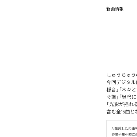
新曲情報
しゅうちゅう
今回デジタル
穏音」「木々
ぐ調」「緑陰
「光影が揺れ
含む全15曲
AI生成した楽曲
作業や集中時に適