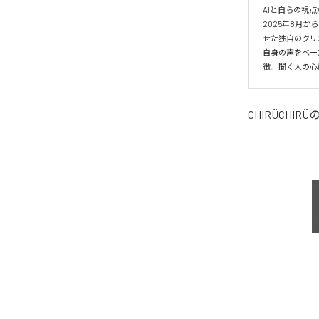
AIと自らの視点
2025年8月か
せた独自のクリ
自身の声をベー
徴。聞く人の心
CHIRÜCHIRÜ