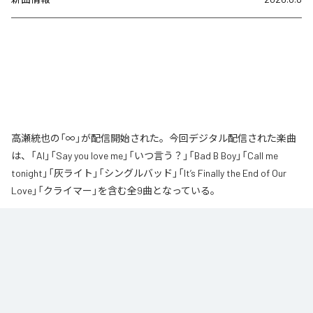
高瀬統也の「∞」が配信開始された。今回デジタル配信された楽曲
は、「AI」「Say you love me」「いつ言う？」「Bad B Boy」「Call me
tonight」「灰ライト」「シングルバッド」「It’s Finally the End of Our
Love」「クライマー」を含む全9曲となっている。
なお「
∞
」は、
Apple Music
、
Spotify
、
LINE MUSIC
、
YouTube Music
、
Amazon Music Unlimited
などの音楽配信サービスで聴くことができ
る。
各配信サービス：
∞