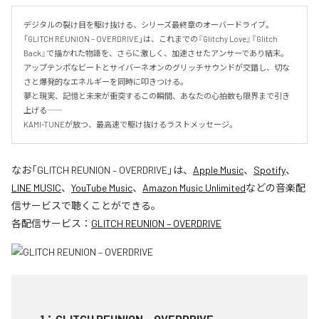
デジタルの裂け目を駆け抜ける、シリーズ最終章のオーバードライブ。

「GLITCH REUNION – OVERDRIVE」は、これまでの『Glitchy Love』『Glitch 
Back』で描かれた物語を、さらに激しく、加速させたアンサーであり結末。

アップテンポなビートとサイバーネオンのグリッチサウンドが交錯し、切な
さと爆発的なエネルギーを同時に叩きつける。

夢と現実、記憶と未来が衝突するこの瞬間、あなたの心拍数も限界まで引き
上げる――

KAMI-TUNEが放つ、最高速で駆け抜けるラストメッセージ。
なお「
GLITCH REUNION – OVERDRIVE
」は、
Apple Music
、
Spotify
、
LINE MUSIC
、
YouTube Music
、
Amazon Music Unlimited
などの音楽配
信サービスで聴くことができる。
各配信サービス：
GLITCH REUNION – OVERDRIVE
1
：
GLITCH REUNION – OVERDRIVE