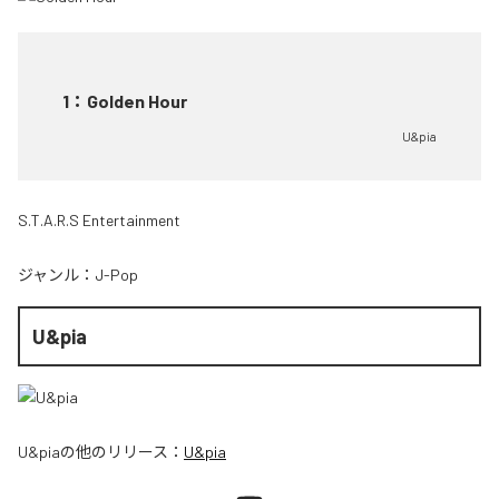
1
：
Golden Hour
U&pia
S.T.A.R.S Entertainment
ジャンル：
J-Pop
U&pia
U&pia
の他のリリース：
U&pia