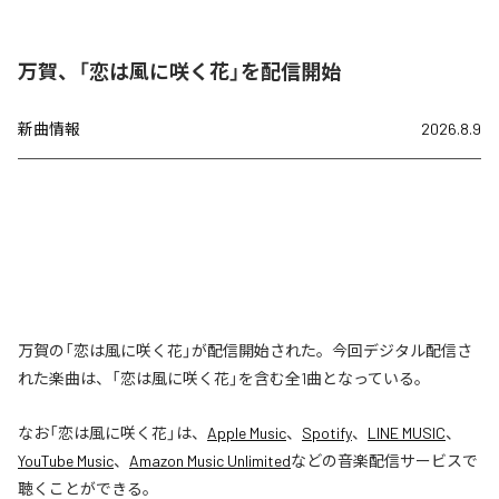
万賀、「恋は風に咲く花」を配信開始
新曲情報
2026.8.9
万賀の「恋は風に咲く花」が配信開始された。今回デジタル配信さ
れた楽曲は、「恋は風に咲く花」を含む全1曲となっている。
なお「
恋は風に咲く花
」は、
Apple Music
、
Spotify
、
LINE MUSIC
、
YouTube Music
、
Amazon Music Unlimited
などの音楽配信サービスで
聴くことができる。