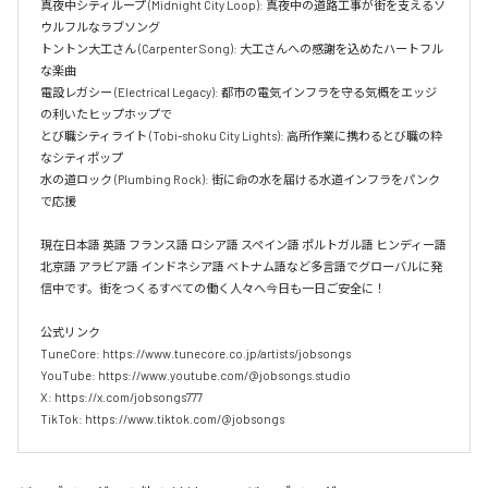
真夜中シティループ (Midnight City Loop): 真夜中の道路工事が街を支えるソ
ウルフルなラブソング  

トントン大工さん (Carpenter Song): 大工さんへの感謝を込めたハートフル
な楽曲  

電設レガシー (Electrical Legacy): 都市の電気インフラを守る気概をエッジ
の利いたヒップホップで  

とび職シティライト (Tobi-shoku City Lights): 高所作業に携わるとび職の粋
なシティポップ  

水の道ロック (Plumbing Rock): 街に命の水を届ける水道インフラをパンク
で応援

現在日本語 英語 フランス語 ロシア語 スペイン語 ポルトガル語 ヒンディー語 
北京語 アラビア語 インドネシア語 ベトナム語など多言語でグローバルに発
信中です。街をつくるすべての働く人々へ今日も一日ご安全に！

公式リンク

TuneCore: https://www.tunecore.co.jp/artists/jobsongs

YouTube: https://www.youtube.com/@jobsongs.studio

X: https://x.com/jobsongs777

TikTok: https://www.tiktok.com/@jobsongs