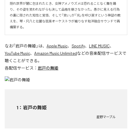
隠れ世界が闇に包まれたとき、女神アメノウズメは恐れることなく舞を踊
り、その姿を笑われながらも決して品格を崩さなかった。愚かに見える行為
の裏に隠された知性と覚悟、そして「笑い」が「光」を呼び戻すという神話の教
えを、琴・尺八と壮麗な弦楽オーケストラが織りなす和洋融合サウンドで再
構築する。
なお「
岩戸の舞姫
」は、
Apple Music
、
Spotify
、
LINE MUSIC
、
YouTube Music
、
Amazon Music Unlimited
などの音楽配信サービスで
聴くことができる。
各配信サービス：
岩戸の舞姫
1
：
岩戸の舞姫
星野マーブル