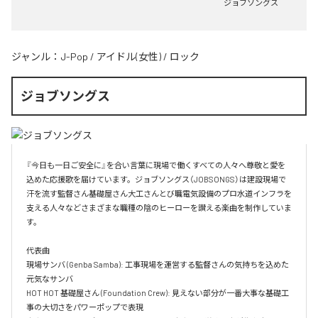
ジョブソングス
ジャンル：
J-Pop
/
アイドル(女性)
/
ロック
ジョブソングス
『今日も一日ご安全に』を合い言葉に現場で働くすべての人々へ尊敬と愛を
込めた応援歌を届けています。ジョブソングス（JOBSONGS）は建設現場で
汗を流す監督さん基礎屋さん大工さんとび職電気設備のプロ水道インフラを
支える人々などさまざまな職種の陰のヒーローを讃える楽曲を制作していま
す。

代表曲  

現場サンバ (Genba Samba): 工事現場を運営する監督さんの気持ちを込めた
元気なサンバ  

HOT HOT 基礎屋さん (Foundation Crew): 見えない部分が一番大事な基礎工
事の大切さをパワーポップで表現  
