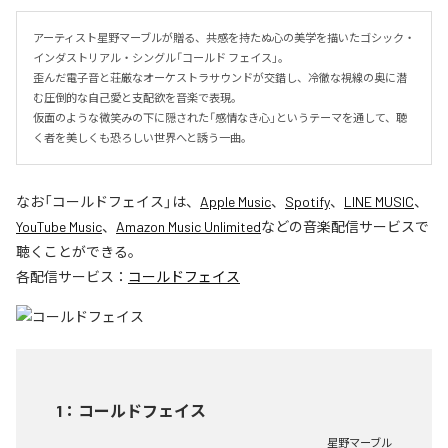
アーティスト星野マーブルが贈る、共感を持たぬ心の美学を描いたゴシック・
インダストリアル・シングル「コールド フェイス」。

歪んだ電子音と荘厳なオーケストラサウンドが交錯し、冷徹な視線の奥に潜
む圧倒的な自己愛と支配欲を音楽で表現。

仮面のような微笑みの下に隠された「感情なき心」というテーマを通して、聴
く者を美しくも恐ろしい世界へと誘う一曲。
なお「
コールドフェイス
」は、
Apple Music
、
Spotify
、
LINE MUSIC
、
YouTube Music
、
Amazon Music Unlimited
などの音楽配信サービスで
聴くことができる。
各配信サービス：
コールドフェイス
1
：
コールドフェイス
星野マーブル