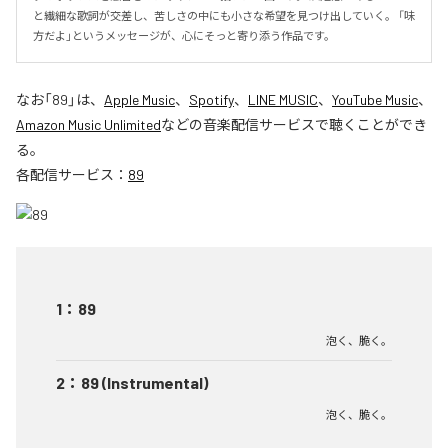
と繊細な歌詞が交差し、苦しさの中にも小さな希望を見つけ出していく。 「味
方だよ」というメッセージが、心にそっと寄り添う作品です。
なお「
89
」は、
Apple Music
、
Spotify
、
LINE MUSIC
、
YouTube Music
、
Amazon Music Unlimited
などの音楽配信サービスで聴くことができ
る。
各配信サービス：
89
1
：
89
泡く、脆く。
2
：
89 (Instrumental)
泡く、脆く。