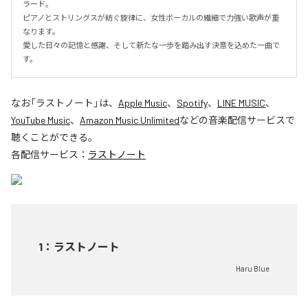
ラード。

ピアノとストリングスが紡ぐ旋律に、女性ボーカルの繊細で力強い歌声が重
なります。

愛した日々の記憶と感謝、そして新たな一歩を踏み出す決意を込めた一曲で
す。
なお「
ラストノート
」は、
Apple Music
、
Spotify
、
LINE MUSIC
、
YouTube Music
、
Amazon Music Unlimited
などの音楽配信サービスで
聴くことができる。
各配信サービス：
ラストノート
1
：
ラストノート
Haru Blue