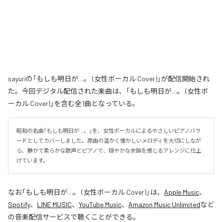
sayuriの「もしも明日が…。 (女性ボーカル Cover)」が配信開始され
た。今回デジタル配信された楽曲は、「もしも明日が…。 (女性ボ
ーカル Cover)」を含む全1曲となっている。
昭和の名曲「もしも明日が…。」を、女性ボーカルによるやさしいピアノバラ
ードとしてカバーしました。原曲の温かく懐かしいメロディを大切にしなが
ら、静かで柔らかな歌声とピアノで、穏やかな余韻を感じるアレンジに仕上
げています。
なお「
もしも明日が…。 (女性ボーカル Cover)
」は、
Apple Music
、
Spotify
、
LINE MUSIC
、
YouTube Music
、
Amazon Music Unlimited
など
の音楽配信サービスで聴くことができる。