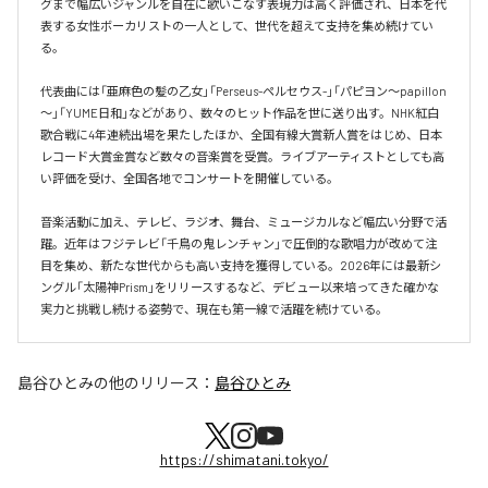
グまで幅広いジャンルを自在に歌いこなす表現力は高く評価され、日本を代
表する女性ボーカリストの一人として、世代を超えて支持を集め続けてい
る。

代表曲には「亜麻色の髪の乙女」「Perseus-ペルセウス-」「パピヨン～papillon
～」「YUME日和」などがあり、数々のヒット作品を世に送り出す。NHK紅白
歌合戦に4年連続出場を果たしたほか、全国有線大賞新人賞をはじめ、日本
レコード大賞金賞など数々の音楽賞を受賞。ライブアーティストとしても高
い評価を受け、全国各地でコンサートを開催している。

音楽活動に加え、テレビ、ラジオ、舞台、ミュージカルなど幅広い分野で活
躍。近年はフジテレビ「千鳥の鬼レンチャン」で圧倒的な歌唱力が改めて注
目を集め、新たな世代からも高い支持を獲得している。2026年には最新シ
ングル「太陽神Prism」をリリースするなど、デビュー以来培ってきた確かな
実力と挑戦し続ける姿勢で、現在も第一線で活躍を続けている。
島谷ひとみ
の他のリリース：
島谷ひとみ
https://shimatani.tokyo/