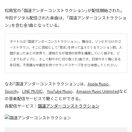
松岡宮の「国道アンダーコンストラクション」が配信開始された。
今回デジタル配信された楽曲は、「国道アンダーコンストラクショ
ン」を含む全1曲となっている。
タイトルは『国道アンダーコンストラクション』。舞台は、ゾンビだらけのゴ
ーストタウン。そこに突如として「意志」を持って生えてくるマンション群。人
間が去ったあとの世界で、建物たちが理想の世界を構築していく様子を、ど
こまでもポップに、そして鮮やかに切り取った1曲です。日常のすぐ隣にある
非日常。不思議な中毒性を持つサウンドスケープをぜひ体感してください。
なお「
国道アンダーコンストラクション
」は、
Apple Music
、
Spotify
、
LINE MUSIC
、
YouTube Music
、
Amazon Music Unlimited
など
の音楽配信サービスで聴くことができる。
各配信サービス：
国道アンダーコンストラクション