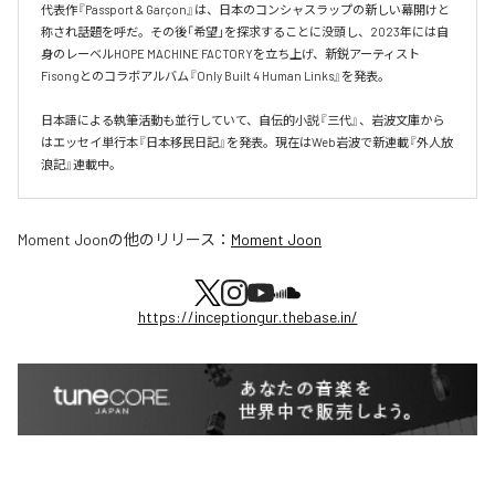
代表作『Passport & Garçon』は、日本のコンシャスラップの新しい幕開けと
称され話題を呼だ。その後「希望」を探求することに没頭し、2023年には自
身のレーベルHOPE MACHINE FACTORYを立ち上げ、新鋭アーティスト
Fisongとのコラボアルバム『Only Built 4 Human Links』を発表。

日本語による執筆活動も並行していて、自伝的小説『三代』、岩波文庫から
はエッセイ単行本『日本移民日記』を発表。現在はWeb岩波で新連載『外人放
浪記』連載中。
Moment Joon
の他のリリース：
Moment Joon
https://inceptiongur.thebase.in/