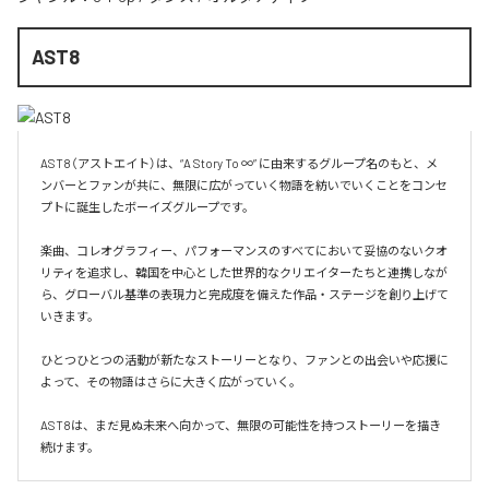
AST8
AST8（アストエイト）は、“A Story To ∞” に由来するグループ名のもと、メ
ンバーとファンが共に、無限に広がっていく物語を紡いでいくことをコンセ
プトに誕生したボーイズグループです。

楽曲、コレオグラフィー、パフォーマンスのすべてにおいて妥協のないクオ
リティを追求し、韓国を中心とした世界的なクリエイターたちと連携しなが
ら、グローバル基準の表現力と完成度を備えた作品・ステージを創り上げて
いきます。

ひとつひとつの活動が新たなストーリーとなり、ファンとの出会いや応援に
よって、その物語はさらに大きく広がっていく。

AST8は、まだ見ぬ未来へ向かって、無限の可能性を持つストーリーを描き
続けます。