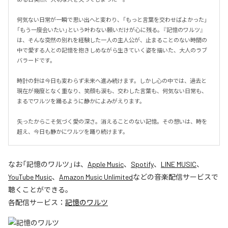
何気ない日常が一瞬で思い出へと変わり、「もっと言葉を交わせばよかった」
「もう一度会いたい」という叶わない願いだけが心に残る。『記憶のワルツ』
は、そんな突然の別れを経験した一人の主人公が、止まることのない時間の
中で愛する人との記憶を抱きしめながら生きていく姿を描いた、大人のラブ
バラードです。

時計の針は今日も変わらず未来へ進み続けます。しかし心の中では、過去と
現在が幾度となく重なり、笑顔も涙も、交わした言葉も、何気ない日常も、
まるでワルツを踊るように静かによみがえります。

失ったからこそ気づく愛の深さ。消えることのない記憶。その想いは、時を
超え、今日も静かにワルツを踊り続けます。
なお「
記憶のワルツ
」は、
Apple Music
、
Spotify
、
LINE MUSIC
、
YouTube Music
、
Amazon Music Unlimited
などの音楽配信サービスで
聴くことができる。
各配信サービス：
記憶のワルツ