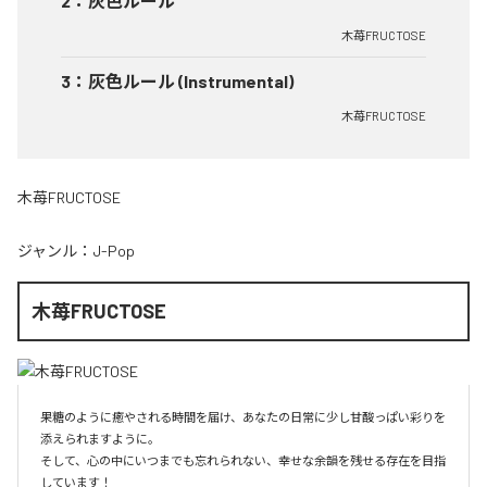
2
：
灰色ルール
木苺FRUCTOSE
3
：
灰色ルール (Instrumental)
木苺FRUCTOSE
木苺FRUCTOSE
ジャンル：
J-Pop
木苺FRUCTOSE
果糖のように癒やされる時間を届け、あなたの日常に少し甘酸っぱい彩りを
添えられますように。

そして、心の中にいつまでも忘れられない、幸せな余韻を残せる存在を目指
しています！