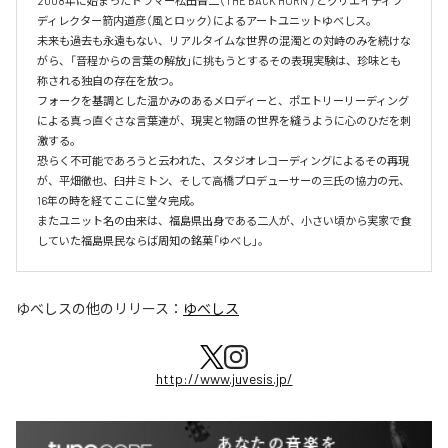
2008年に始まったドラマー松田晋二（THE BACK HORN ）とクリエイティブ
ディレクター箭内道彦（風とロック）によるアートユニットゆべしス。

未来も過去も永遠もない、リアルタイムな世界の混濁との対峙のみを続けな
がら、「音程からの言葉の解放」に挑もうとするその表現実験は、珍味とも
称される独自の存在を放つ。

フォークを基調とした温かみのあるメロディーと、ポエトリーリーディング
による真っ直ぐさな言葉達が、現実と物語の世界を縫うように心のひだを刺
激する。

恐らく不可能であろうと云われた、スタジオレコーディングによるその再現
が、平畑徹也、臼井ミトン、そして高橋プロデューサーの三氏の協力の元、
16年の時を経てここに堂々完成。

またユニット名の由来は、福島県出身である二人が、小さい頃から実家で食
していた福島県民ならば周知の銘菓「ゆべし」。
ゆべしス
の他のリリース：
ゆべしス
http://www.juvesis.jp/