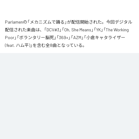
Parlamenの「メカニズムで踊る」が配信開始された。今回デジタル
配信された楽曲は、「DCV#3」「Oh, She Means」「YK」「The Working
Poor」「ボランタリー脳死」「369+」「AZM」「小倉キャタライザー
(feat. ハム平)」を含む全8曲となっている。
なお「
メカニズムで踊る
」は、
Apple Music
、
Spotify
、
LINE MUSIC
、
YouTube Music
、
Amazon Music Unlimited
などの音楽配信サービスで
聴くことができる。
各配信サービス：
メカニズムで踊る
1
：
DCV#3
Parlamen