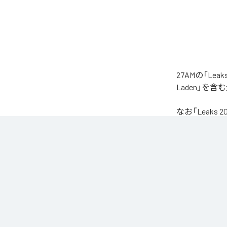
27AMの「Le
Laden」を
なお「
Leaks 2
Unlimited
など
各配信サービ
1
：
Sea