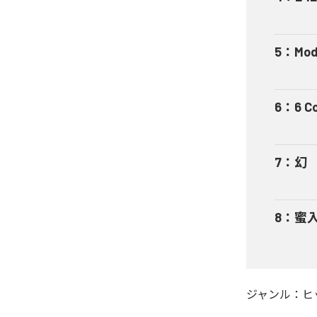
5
：
Mod
6
：
6 C
7
：
幻
8
：
蜜
ジャンル：
ヒ