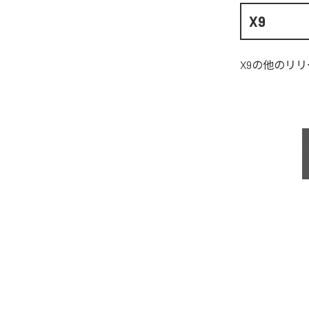
X9
X9
の他のリリ