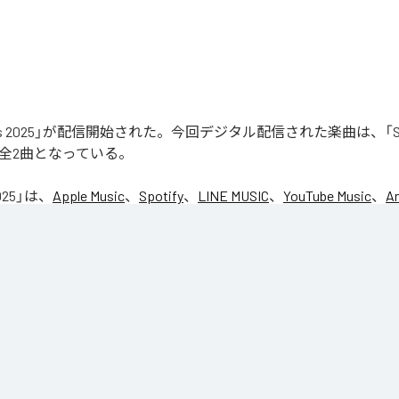
aks 2025」が配信開始された。今回デジタル配信された楽曲は、「Seas
含む全2曲となっている。
025
」は、
Apple Music
、
Spotify
、
LINE MUSIC
、
YouTube Music
、
A
の音楽配信サービスで聴くことができる。
ス：
Leaks 2025
son1