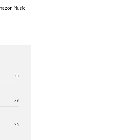
mazon Music
X9
X9
X9