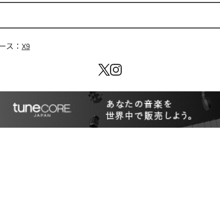
ース：
X9