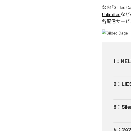
なお「
Gilded C
Unlimited
など
各配信サービ
1
：
MEL
2
：
LIE
3
：
Sile
4
：
242