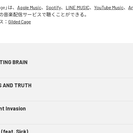
age
」は、
Apple Music
、
Spotify
、
LINE MUSIC
、
YouTube Music
、
A
の音楽配信サービスで聴くことができる。
ス：
Gilded Cage
TING BRAIN
S AND TRUTH
nt Invasion
 (feat. Sick)