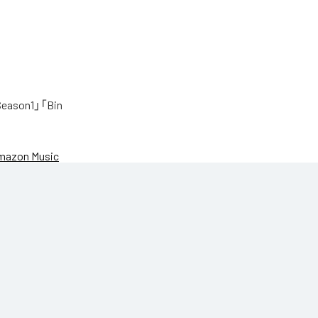
on1」「Bin
mazon Music
27AM