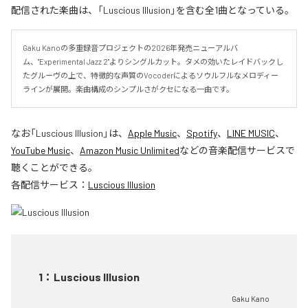
配信された楽曲は、「Luscious Illusion」を含む全1曲となっている。
Gaku Kanoの多重録音プロジェクトの2026年発売ニューアルバ
ム、"Experimental Jazz 2"よりシングルカット。タメの効いたレイドバックし
たグルーヴの上で、特徴的な声質のVocoderによるソウルフルなメロディー
ラインが展開。楽曲構成のシンプルさがクセになる一曲です。
なお「
Luscious Illusion
」は、
Apple Music
、
Spotify
、
LINE MUSIC
、
YouTube Music
、
Amazon Music Unlimited
などの音楽配信サービスで
聴くことができる。
各配信サービス：
Luscious Illusion
1
：
Luscious Illusion
Gaku Kano