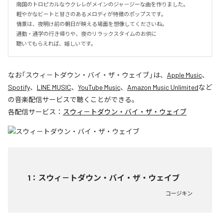
南国のトロピカルなウクレレがメインのジャ－ジーな曲を作りました。

軽やかなビートと甘さのあるメロディが特徴のポップスです。

情景は、夜明け前の朝日が映える場面を想像してくださいね。

通勤・通学の行き帰りや、夜のリラックスタイムのお供に

聴いてもらえれば、嬉しいです。
なお「
スウィ－トダウン・バイ・ザ・ウェイブ
」は、
Apple Music
、
Spotify
、
LINE MUSIC
、
YouTube Music
、
Amazon Music Unlimited
など
の音楽配信サービスで聴くことができる。
各配信サービス：
スウィ－トダウン・バイ・ザ・ウェイブ
1
：
スウィ－トダウン・バイ・ザ・ウェイブ
コージキン