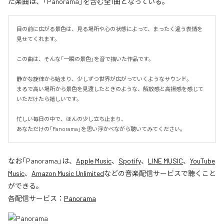
た楽曲は、「Panorama」を含む全1曲となっている。
目の前に広がる景色は、見る場所や心の状態によって、まったく違う表情を
見せてくれます。

この曲は、そんな「一瞬の景色」を音で描いた作品です。

静かな旋律から始まり、少しずつ世界が広がっていくようなサウンド。

まるで高い場所から景色を見渡したときのような、解放感と高揚感を感じて
いただけたら嬉しいです。

忙しい毎日の中で、ほんの少し立ち止まり、

あなただけの「Panorama」を思い浮かべながら聴いてみてください。
なお「
Panorama
」は、
Apple Music
、
Spotify
、
LINE MUSIC
、
YouTube
Music
、
Amazon Music Unlimited
などの音楽配信サービスで聴くこと
ができる。
各配信サービス：
Panorama