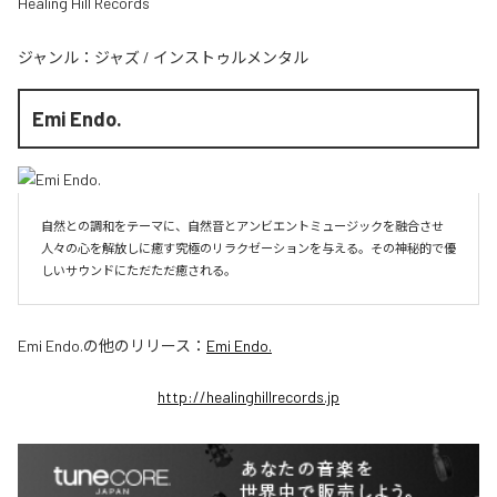
Healing Hill Records
ジャンル：
ジャズ
/
インストゥルメンタル
Emi Endo.
自然との調和をテーマに、自然音とアンビエントミュージックを融合させ
人々の心を解放しに癒す究極のリラクゼーションを与える。その神秘的で優
しいサウンドにただただ癒される。
Emi Endo.
の他のリリース：
Emi Endo.
http://healinghillrecords.jp