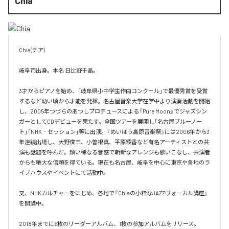
Chia
Chia(チア)

岐阜市出身。本名 日比野千晶。

3才からピアノを始め、「岐阜県小中学生作曲コンクール」で最優秀賞を受賞
するなど幼い頃から才能を発揮。名古屋音楽大学在学中より演奏活動を開始
し、2005年つづらのあつしプロデュースによる『Pure Moon』でジャズシン
ガーとしてCDデビューを果たす。全国ツアーを展開し「名古屋ブルーノー
ト」「NHK‐セッション」等に出演。『めいほう高原音楽祭』には2006年から3
年連続出場し、大野俊三、小曽根真、平原綾香など有名アーティストとの共
演も話題を呼んだ。類い稀なる音感で斬新なアレンジも歌いこなし、共演者
からも絶大な信頼を得ている。現在も名古屋、岐阜を中心に東京や各地のラ
イブハウスやイベントにて活動中。

又、NHKカルチャーをはじめ、各地で『Chiaの小粋なJAZZヴォーカル講座』
を開講中。

2018年までに6枚のリーダーアルバム、1枚の参加アルバムをリリース。
