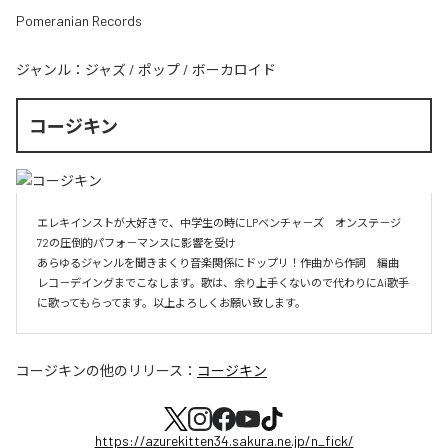
Pomeranian Records
ジャンル：
ジャズ
/
ポップ
/
ボーカロイド
コージキン
エレキインストが大好きで、中学生の時にLPベンチャ－ズ　オンステ－ジ
72の圧倒的パフォ－マンスに影響を受け

あらゆるジャンルを聞きまくり音楽関係にドップリ！作曲から作詞　編曲　
レコ－デイングまでこなします。歌は、余り上手くないので代わりにAi歌手
に歌ってもらってます。以上よろしくお願い致します。
コージキン
の他のリリース：
コージキン
https://azurekitten34.sakura.ne.jp/n_fick/