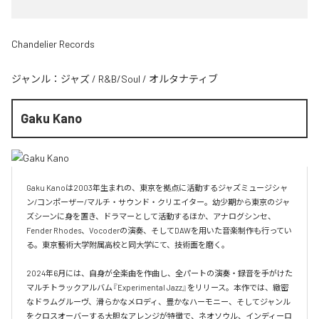
Chandelier Records
ジャンル：
ジャズ
/
R&B/Soul
/
オルタナティブ
Gaku Kano
Gaku Kanoは2003年生まれの、東京を拠点に活動するジャズミュージシャ
ン/コンポーザー/マルチ・サウンド・クリエイター。幼少期から東京のジャ
ズシーンに身を置き、ドラマーとして活動するほか、アナログシンセ、
Fender Rhodes、Vocoderの演奏、そしてDAWを用いた音楽制作も行ってい
る。東京藝術大学附属高校と同大学にて、技術面を磨く。

2024年6月には、自身が全楽曲を作曲し、全パートの演奏・録音を手がけた
マルチトラックアルバム『Experimental Jazz』をリリース。本作では、緻密
なドラムグルーヴ、滑らかなメロディ、豊かなハーモニー、そしてジャンル
をクロスオーバーする大胆なアレンジが特徴で、ネオソウル、インディーロ