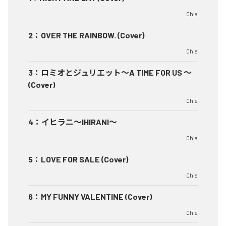
Chia
2
：
OVER THE RAINBOW. (Cover)
Chia
3
：
ロミオとジュリエット～A TIME FOR US ～
(Cover)
Chia
4
：
イヒラニ～IHIRANI～
Chia
5
：
LOVE FOR SALE (Cover)
Chia
6
：
MY FUNNY VALENTINE (Cover)
Chia