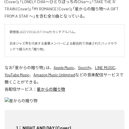
(Cover)」「LONELY CHIA～ひとりぼっちのChia～」「TAKE THE ‘A'
TRAIN (Cover)」「MY ROMANCE (Cover)」「星からの贈り物～A GIFT
FROM A STAR ～」を含む全10曲となっている。
新感覚JAZZ VOCALIST Chiaセカンドアルバム。

日本ジャズ界を代表する豪華メンバーによる都会的で洗練されたバックサウ
ンドで綴られた「贈り物」
なお「
星からの贈り物
」は、
Apple Music
、
Spotify
、
LINE MUSIC
、
YouTube Music
、
Amazon Music Unlimited
などの音楽配信サービスで
聴くことができる。
各配信サービス：
星からの贈り物
1
：
NIGHT AND DAY (Cover)