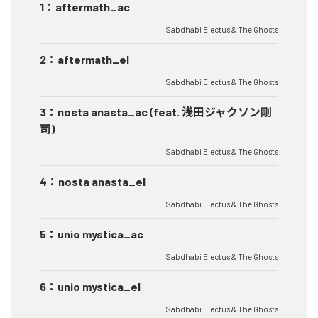
1
：
aftermath_ac
Sabdhabi Electus & The Ghosts
2
：
aftermath_el
Sabdhabi Electus & The Ghosts
3
：
nosta anasta_ac (feat. 浅田ジャクソン剛
司)
Sabdhabi Electus & The Ghosts
4
：
nosta anasta_el
Sabdhabi Electus & The Ghosts
5
：
unio mystica_ac
Sabdhabi Electus & The Ghosts
6
：
unio mystica_el
Sabdhabi Electus & The Ghosts