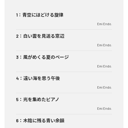
1
：
青空にほどける旋律
Emi Endo.
2
：
白い雲を見送る窓辺
Emi Endo.
3
：
風がめくる夏のページ
Emi Endo.
4
：
遠い海を思う午後
Emi Endo.
5
：
光を集めたピアノ
Emi Endo.
6
：
木陰に残る青い余韻