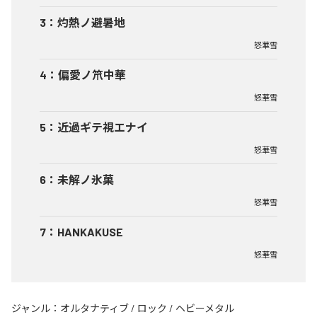
3
：
灼熱ノ避暑地
怒華雪
4
：
偏愛ノ笊中華
怒華雪
5
：
近過ギテ視エナイ
怒華雪
6
：
未解ノ氷菓
怒華雪
7
：
HANKAKUSE
怒華雪
ジャンル：
オルタナティブ
/
ロック
/
ヘビーメタル