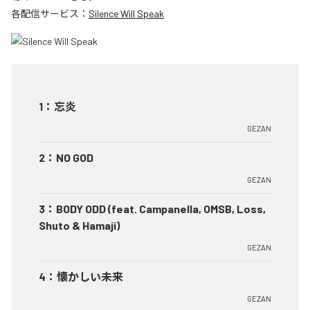
各配信サービス：
Silence Will Speak
1
：
忘炎
GEZAN
2
：
NO GOD
GEZAN
3
：
BODY ODD (feat. Campanella, OMSB, Loss,
Shuto & Hamaji)
GEZAN
4
：
懐かしい未来
GEZAN