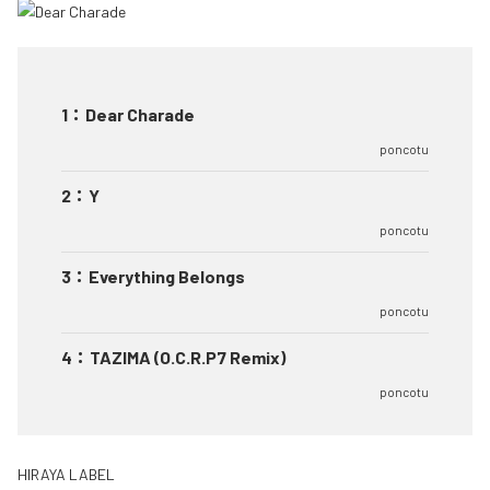
1
：
Dear Charade
poncotu
2
：
Y
poncotu
3
：
Everything Belongs
poncotu
4
：
TAZIMA (O.C.R.P7 Remix)
poncotu
HIRAYA LABEL