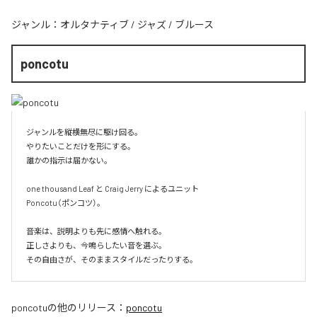
ジャンル：
オルタナティブ
/
ジャズ
/
ブルース
poncotu
ジャンルを縦横無尽に駆け回る。

やりたいことだけを形にする。

誰かの指示は届かない。

one thousand Leaf と Craig Jerry によるユニット

Poncotu（ポンコツ）。

音楽は、説明よりも先に感情へ触れる。

正しさよりも、今鳴らしたい音を選ぶ。

その自由さが、そのままスタイルだったりする。
poncotu
の他のリリース：
poncotu