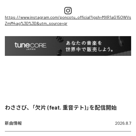
https://www.instagram.com/poncotu_official?igsh=MXR1aG15OWVs
ZmM4ag%3D%3D&utm_source=qr
わささび、「欠片 (feat. 重音テト)」を配信開始
新曲情報
2026.8.7