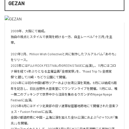
GEZAN
2009年、大阪にて結成。

独自の視点とスタイルで表現を続ける一方、自主レーベル「十三月」を主
宰。

2021年2月、Million Wish Collectiveと共に制作したフルアルバム『あのち』
をリリース。

2023年にはFUJI ROCK FESTIVALのGREEN STAGEに出演し、11月にはコロ
ナ禍を経て4年ぶりとなる主催企画「全感覚祭」を、“Road Trip To 全感覚
祭”と題して川崎・ちどり公園にて開催。

2024年には初の中国5都市ツアーおよび台湾公演を実施。8月には結成15周
年を記念し、日比谷野外大音楽堂にてワンマンライブを開催。11月には、唯
一無二のブッキングで世界中から注目を集めるウガンダのNyege Nyege 
Festivalに出演。

2025年6月にはドイツ北東部の旧ソ連軍秘密基地跡地にて開催された音楽フ
ェス・Fusion Festivalに出演。

全国47都道府県に中国・上海公演を加えた全54公演におよぶ「47＋TOUR『集
炎』」を開催。

ツアーファイナルとして、2026年3月14日（土）に日本武道館にて単独公演