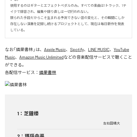
使用するのはギターとエフェクトペダルのみ。すべての楽曲は1トラック、1テ
イクで録音され、編集や録り直しは一切行われない。

限られた手段だからこそ生まれる予測できない音の変化と、その瞬間にしか
存在しない演奏を記録し続けるプロジェクトとして、現在は毎日新作を発表
している。
なお「
燐果書林
」は、
Apple Music
、
Spotify
、
LINE MUSIC
、
YouTube
Music
、
Amazon Music Unlimited
などの音楽配信サービスで聴くこと
ができる。
各配信サービス：
燐果書林
1
：
芝鐘楼
左右田靖大
2
：
瑪瑙舟渠