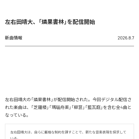
左右田靖大、「燐果書林」を配信開始
新曲情報
2026.8.7
左右田靖大の「燐果書林」が配信開始された。今回デジタル配信さ
れた楽曲は、「芝鐘楼」「瑪瑙舟渠」「柳筥」「藍瓦庭」を含む全4曲と
なっている。
左右田靖大は、自らに厳格な制約を課すことで、新たな音楽表現を探求して
いる。
