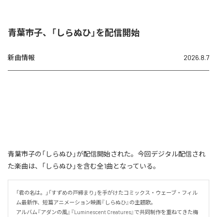
青葉市子、「しらぬひ」を配信開始
新曲情報
2026.8.7
青葉市子の「しらぬひ」が配信開始された。今回デジタル配信され
た楽曲は、「しらぬひ」を含む全1曲となっている。
「君の名は。」「すずめの戸締まり」を手がけたコミックス・ウェーブ・フィル
ム最新作、短篇アニメーション映画『しらぬひ』の主題歌。

アルバム『アダンの風』『Luminescent Creatures』で共同制作を重ねてきた梅