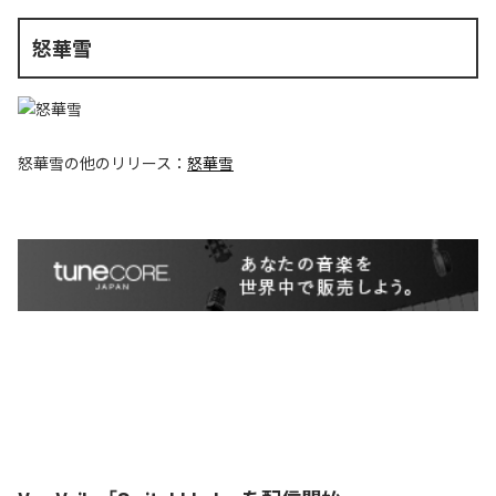
怒華雪
怒華雪
の他のリリース：
怒華雪