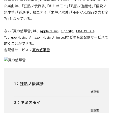
た楽曲は、「狂熱ノ佞武多」「キミオモイ」「灼熱ノ避暑地」「偏愛ノ
笊中華」「近過ギテ視エナイ」「未解ノ氷菓」「HANKAKUSE」を含む全
7曲となっている。
なお「
夏の怒華雪
」は、
Apple Music
、
Spotify
、
LINE MUSIC
、
YouTube Music
、
Amazon Music Unlimited
などの音楽配信サービスで
聴くことができる。
各配信サービス：
夏の怒華雪
1
：
狂熱ノ佞武多
怒華雪
2
：
キミオモイ
怒華雪