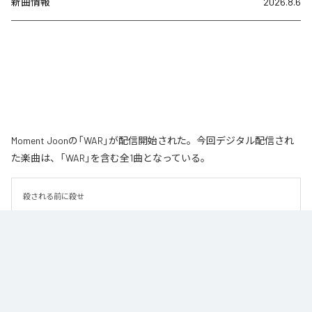
新曲情報
2026.8.6
Moment Joonの「WAR」が配信開始された。今回デジタル配信され
た楽曲は、「WAR」を含む全1曲となっている。
殺される前に殺せ
なお「
WAR
」は、
Apple Music
、
Spotify
、
LINE MUSIC
、
YouTube
Music
、
Amazon Music Unlimited
などの音楽配信サービスで聴くこと
ができる。
各配信サービス：
WAR