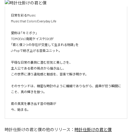
日常を彩るMusic

Music that Colors Everyday Life

愛称は「キミボク」

TOMO(Vo) 南尾ケイスケ(Gt)が

｢君と僕 2つの存在が交差して生まれる物語｣を

J-Popで紡ぎ上げる音楽ユニット。

平穏な日常の裏側に潜む狂気と美しさを、

主人公である君の視点から描き出し、

この世界に漂う違和感と魅惑を、音楽で解き明かす。

そのサウンドは、精密な時計のように繊細でありながら、歯車が狂う瞬間に
こそ、真の輝きを放つ。

君の真実を暴き出す音の物語が

今、始まる。
時計仕掛けの君と僕
の他のリリース：
時計仕掛けの君と僕