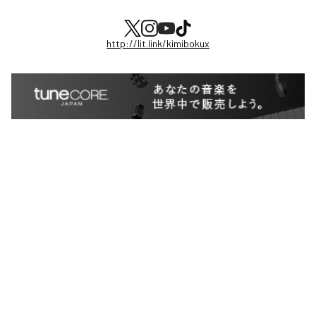
http://lit.link/kimibokux