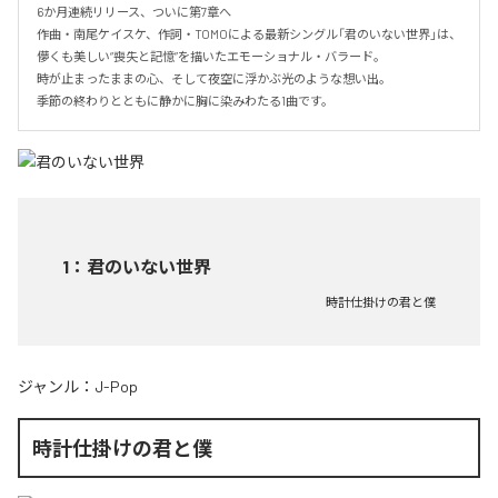
6か月連続リリース、ついに第7章へ

作曲・南尾ケイスケ、作詞・TOMOによる最新シングル「君のいない世界」は、
儚くも美しい“喪失と記憶”を描いたエモーショナル・バラード。

時が止まったままの心、そして夜空に浮かぶ光のような想い出。

季節の終わりとともに静かに胸に染みわたる1曲です。
1
：
君のいない世界
時計仕掛けの君と僕
ジャンル：
J-Pop
時計仕掛けの君と僕